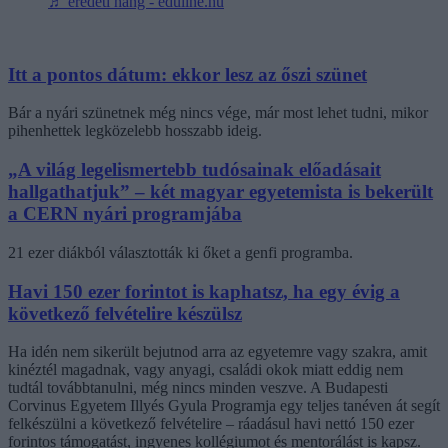
♬ eredeti hang - eduline.hu
Itt a pontos dátum: ekkor lesz az őszi szünet
Bár a nyári szünetnek még nincs vége, már most lehet tudni, mikor
pihenhettek legközelebb hosszabb ideig.
„A világ legelismertebb tudósainak előadásait
hallgathatjuk” – két magyar egyetemista is bekerült
a CERN nyári programjába
21 ezer diákból választották ki őket a genfi programba.
Havi 150 ezer forintot is kaphatsz, ha egy évig a
következő felvételire készülsz
Ha idén nem sikerült bejutnod arra az egyetemre vagy szakra, amit
kinéztél magadnak, vagy anyagi, családi okok miatt eddig nem
tudtál továbbtanulni, még nincs minden veszve. A Budapesti
Corvinus Egyetem Illyés Gyula Programja egy teljes tanéven át segít
felkészülni a következő felvételire – ráadásul havi nettó 150 ezer
forintos támogatást, ingyenes kollégiumot és mentorálást is kapsz.