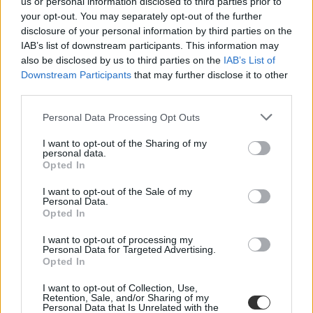
us or personal information disclosed to third parties prior to
Délutánonként arról olvashattok, hogy mit gondolnak a tanárok és
your opt-out. You may separately opt-out of the further
a vizsgázók a feladatsorokról, és persze ti is leírhatjátok
disclosure of your personal information by third parties on the
véleményeteket kommentben, sőt a szaktanároktól is kérdezhettek.
IAB’s list of downstream participants. This information may
also be disclosed by us to third parties on the
IAB’s List of
Ha elsőként szeretnétek megkapni a megoldásokat,
lájkoljátok
Downstream Participants
that may further disclose it to other
Facebook-oldalunkat
,
itt pedig feliratkozhattok hírlevelünkre
. A
2022-es érettségiről
itt találjátok legfrissebb cikkeinket
.
third parties.
Personal Data Processing Opt Outs
I want to opt-out of the Sharing of my
personal data.
Opted In
I want to opt-out of the Sale of my
Personal Data.
Opted In
I want to opt-out of processing my
Personal Data for Targeted Advertising.
Opted In
I want to opt-out of Collection, Use,
Retention, Sale, and/or Sharing of my
Personal Data that Is Unrelated with the