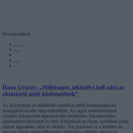
Hozzászólások
Hana György: „Méltóságot, tekintélyt kell adni az
oktatásról szóló közbeszédnek”
Az új kormány az elődökétől merőben eltérő kommunikációs
stratégiával kezdte meg működését. Az egyes minisztériumok
szintjére kiterjesztett hiperaktivitás érezhetően felszabadulást,
optimizmust ébresztett és éltet. Különösen az olyan, korábban porig
alázott ágazatban, mint az oktatás. Ám pontosan ez a lendület az,
ami egy újabb megkerülhetetlen kihívást is előtérbe rántott: az