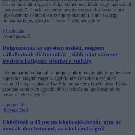
érdemi társadalmi egyeztetés ígéretének beváltását, vagy más szóval
„kényszerét”. Ennek, az amúgy pozitív stressznek a kezeléséhez
igyekszem az alábbiakban szempontokat adni. Hana György
humánökológus, közoktatási vezető véleménycikke.
Közoktatás
Vendégszerző
Dolgoznának az egyetem mellett, mégsem
vállalhatnak diákmunkát – több mint százezer
levelezős hallgatót érinthet a szabály
„Szinte bárhol voltam állásinterjún, mikor megtudták, hogy levelező
tagozatos hallgató vagyok, egyből húzni kezdték a szájukat” –
számolt be tapasztalatairól az Eduline-nak egy egyetemista. Példája
azonban korántsem egyedi: több levelezős hallgató számolt be
hasonló nehézségekről.
Campus life
Kovács Dóri
Eltörölnék a 45 perces iskola-előkészítőt, újra az
óvodák dönthetnének az iskolaérettségről