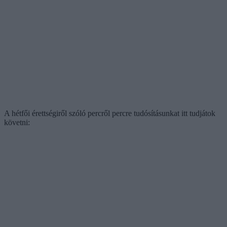
A hétfői érettségiről szóló percről percre tudósításunkat itt tudjátok
követni: