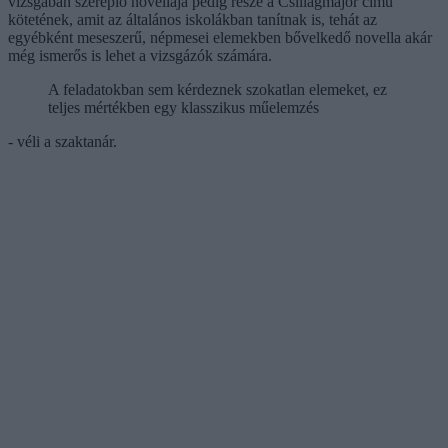
vizsgában szereplő novellája pedig része a Csillagmajor című
kötetének, amit az általános iskolákban tanítnak is, tehát az
egyébként meseszerű, népmesei elemekben bővelkedő novella akár
még ismerős is lehet a vizsgázók számára.
A feladatokban sem kérdeznek szokatlan elemeket, ez
teljes mértékben egy klasszikus műelemzés
- véli a szaktanár.