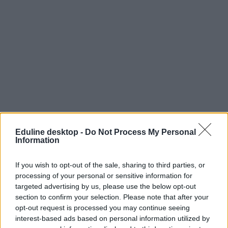
Eduline desktop -
Do Not Process My Personal
Érettségizzetek velünk!
Information
Az Eduline-on az idén is megtaláljátok a legfrissebb infókat az
If you wish to opt-out of the sale, sharing to third parties, or
érettségiről: a vizsgák napján reggeltől estig beszámolunk a
processing of your personal or sensitive information for
legfontosabb hírekről, megtudhatjátok, milyen feladatokat kell
megoldaniuk a középszinten vizsgázóknak, de az emelt szintű
targeted advertising by us, please use the below opt-out
írásbelikről is nálunk találjátok meg a tudnivalókat.
section to confirm your selection. Please note that after your
opt-out request is processed you may continue seeing
És ami a legfontosabb: az írásbeli után nálunk nézhetitek át először
interest-based ads based on personal information utilized by
a szaktanárok által kidolgozott, nem hivatalos megoldásokat.