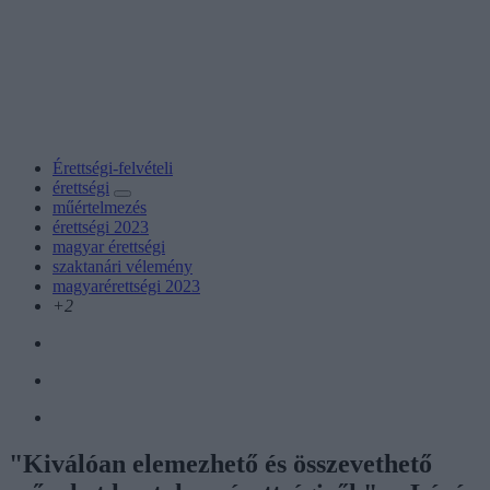
Érettségi-felvételi
érettségi
műértelmezés
érettségi 2023
magyar érettségi
szaktanári vélemény
magyarérettségi 2023
+2
"Kiválóan elemezhető és összevethető