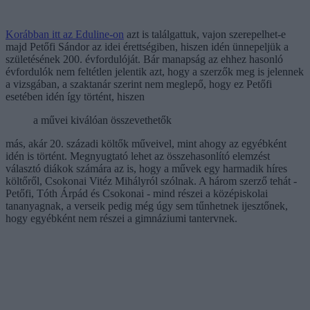
Korábban itt az Eduline-on
azt is találgattuk, vajon szerepelhet-e
majd Petőfi Sándor az idei érettségiben, hiszen idén ünnepeljük a
születésének 200. évfordulóját. Bár manapság az ehhez hasonló
évfordulók nem feltétlen jelentik azt, hogy a szerzők meg is jelennek
a vizsgában, a szaktanár szerint nem meglepő, hogy ez Petőfi
esetében idén így történt, hiszen
a művei kiválóan összevethetők
más, akár 20. századi költők műveivel, mint ahogy az egyébként
idén is történt. Megnyugtató lehet az összehasonlító elemzést
választó diákok számára az is, hogy a művek egy harmadik híres
költőről, Csokonai Vitéz Mihályról szólnak. A három szerző tehát -
Petőfi, Tóth Árpád és Csokonai - mind részei a középiskolai
tananyagnak, a verseik pedig még úgy sem tűnhetnek ijesztőnek,
hogy egyébként nem részei a gimnáziumi tantervnek.