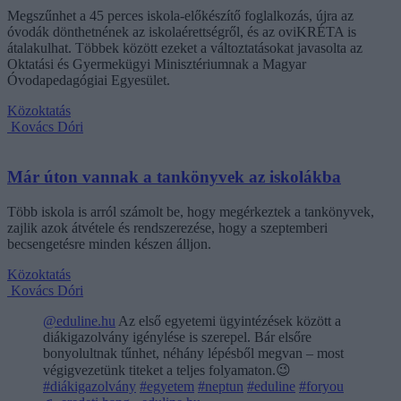
Megszűnhet a 45 perces iskola-előkészítő foglalkozás, újra az
óvodák dönthetnének az iskolaérettségről, és az oviKRÉTA is
átalakulhat. Többek között ezeket a változtatásokat javasolta az
Oktatási és Gyermekügyi Minisztériumnak a Magyar
Óvodapedagógiai Egyesület.
Közoktatás
Kovács Dóri
Már úton vannak a tankönyvek az iskolákba
Több iskola is arról számolt be, hogy megérkeztek a tankönyvek,
zajlik azok átvétele és rendszerezése, hogy a szeptemberi
becsengetésre minden készen álljon.
Közoktatás
Kovács Dóri
@eduline.hu
Az első egyetemi ügyintézések között a
diákigazolvány igénylése is szerepel. Bár elsőre
bonyolultnak tűnhet, néhány lépésből megvan – most
végigvezetünk titeket a teljes folyamaton.😉
#diákigazolvány
#egyetem
#neptun
#eduline
#foryou