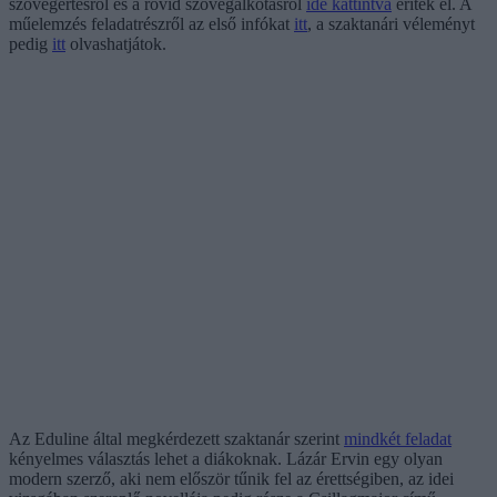
szövegértésről és a rövid szövegalkotásról
ide kattintva
éritek el. A
műelemzés feladatrészről az első infókat
itt
, a szaktanári véleményt
pedig
itt
olvashatjátok.
Az Eduline által megkérdezett szaktanár szerint
mindkét feladat
kényelmes választás lehet a diákoknak. Lázár Ervin egy olyan
modern szerző, aki nem először tűnik fel az érettségiben, az idei