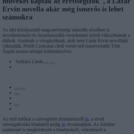
műveket kaptak az érettségizők", a Lázár
Ervin novella akár még ismerős is lehet
számukra
Az idei középszintű magyarérettségi második részében is
novellaelemzés és összehasonlító verselemzés közül választhatnak a
diákok. Azoknak a vizsgázóknak, akik nem Lázár Ervin novelláját
választják, Petőfi Csokonai című versét kell összevetniük Tóth
Árpád azonos témájú költeményével.
Székács Linda
Az első infókat a szövegértés feladatrészről
itt
, a rövid
szövegalkotási feladatról pedig
itt
olvashatjátok. Az Eduline
szaktanárt is megkérdezett a feladatokról, véleményét a