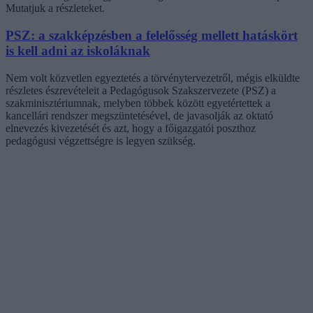
Mutatjuk a részleteket.
PSZ: a szakképzésben a felelősség mellett hatáskört
is kell adni az iskoláknak
Nem volt közvetlen egyeztetés a törvénytervezetről, mégis elküldte
részletes észrevételeit a Pedagógusok Szakszervezete (PSZ) a
szakminisztériumnak, melyben többek között egyetértettek a
kancellári rendszer megszüntetésével, de javasolják az oktató
elnevezés kivezetését és azt, hogy a főigazgatói poszthoz
pedagógusi végzettségre is legyen szükség.