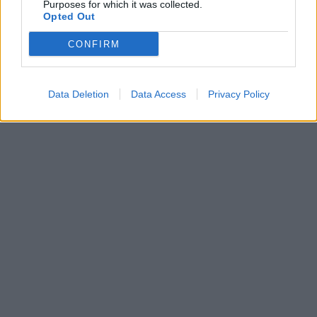
Purposes for which it was collected.
Opted Out
műértelmezés
CONFIRM
érettségi 2023
magyar érettségi
szaktanári vélemény
magyarérettségi 2023
Data Deletion
Data Access
Privacy Policy