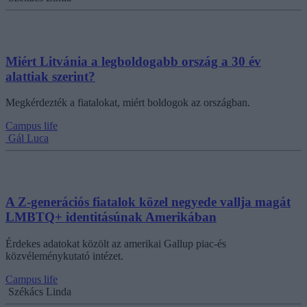
Miért Litvánia a legboldogabb ország a 30 év
alattiak szerint?
Megkérdezték a fiatalokat, miért boldogok az országban.
Campus life
Gál Luca
A Z-generációs fiatalok közel negyede vallja magát
LMBTQ+ identitásúnak Amerikában
Érdekes adatokat közölt az amerikai Gallup piac-és
közvéleménykutató intézet.
Campus life
Székács Linda