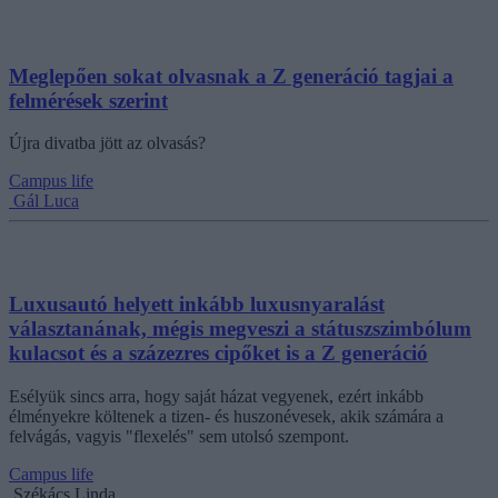
Meglepően sokat olvasnak a Z generáció tagjai a
felmérések szerint
Újra divatba jött az olvasás?
Campus life
Gál Luca
Luxusautó helyett inkább luxusnyaralást
választanának, mégis megveszi a státuszszimbólum
kulacsot és a százezres cipőket is a Z generáció
Esélyük sincs arra, hogy saját házat vegyenek, ezért inkább
élményekre költenek a tizen- és huszonévesek, akik számára a
felvágás, vagyis "flexelés" sem utolsó szempont.
Campus life
Székács Linda