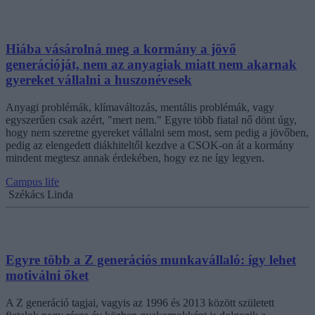
Hiába vásárolná meg a kormány a jövő
generációját, nem az anyagiak miatt nem akarnak
gyereket vállalni a huszonévesek
Anyagi problémák, klímaváltozás, mentális problémák, vagy
egyszerűen csak azért, "mert nem." Egyre több fiatal nő dönt úgy,
hogy nem szeretne gyereket vállalni sem most, sem pedig a jövőben,
pedig az elengedett diákhiteltől kezdve a CSOK-on át a kormány
mindent megtesz annak érdekében, hogy ez ne így legyen.
Campus life
Székács Linda
Egyre több a Z generációs munkavállaló: így lehet
motiválni őket
A Z generáció tagjai, vagyis az 1996 és 2013 között született