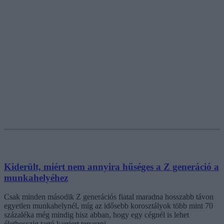
Kiderült, miért nem annyira hűséges a Z generáció a
munkahelyéhez
Csak minden második Z generációs fiatal maradna hosszabb távon
egyetlen munkahelynél, míg az idősebb korosztályok több mint 70
százaléka még mindig hisz abban, hogy egy cégnél is lehet
élethosszig tartó karriert tervezni.