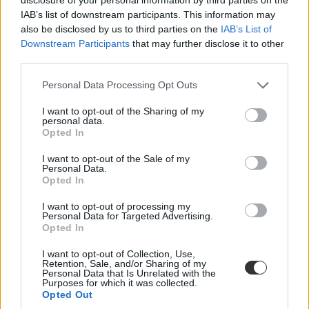
Másképp viszonyul a Z generáció az alkoholmentes
IAB’s list of downstream participants. This information may
italokhoz
also be disclosed by us to third parties on the
IAB’s List of
Downstream Participants
that may further disclose it to other
Erős trendbéli változás kezd látszani a fiatalok és az
third parties.
alkoholfogyasztás terén, ugyanis egyre többen nyúlnak inkább az
alkoholmentes opciókért.
Personal Data Processing Opt Outs
Campus life
I want to opt-out of the Sharing of my
Rodler Lili
personal data.
Opted In
I want to opt-out of the Sale of my
Personal Data.
Megkérdezték a Z generációt, mikor akarnának
Opted In
nyugdíjba menni
I want to opt-out of processing my
Personal Data for Targeted Advertising.
Az átlagos nyugdíjkorhatár az Egyesült Államokban 64 és 66 év
Opted In
között van, de egy új felmérés szerint a Z generáció ezt szívesen
lejjebb vinné.
I want to opt-out of Collection, Use,
Retention, Sale, and/or Sharing of my
Campus life
Personal Data that Is Unrelated with the
Gál Luca
Purposes for which it was collected.
Opted Out