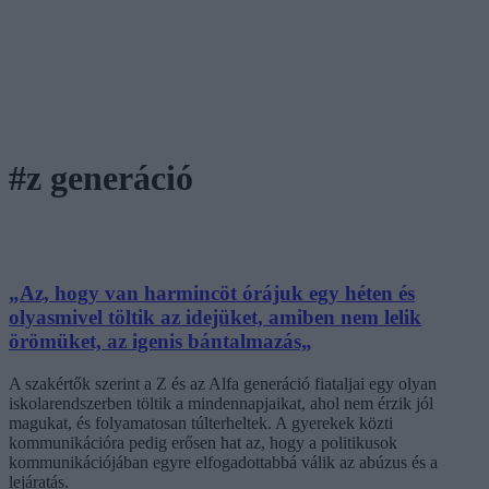
#z generáció
„Az, hogy van harmincöt órájuk egy héten és
olyasmivel töltik az idejüket, amiben nem lelik
örömüket, az igenis bántalmazás„
A szakértők szerint a Z és az Alfa generáció fiataljai egy olyan
iskolarendszerben töltik a mindennapjaikat, ahol nem érzik jól
magukat, és folyamatosan túlterheltek. A gyerekek közti
kommunikációra pedig erősen hat az, hogy a politikusok
kommunikációjában egyre elfogadottabbá válik az abúzus és a
lejáratás.