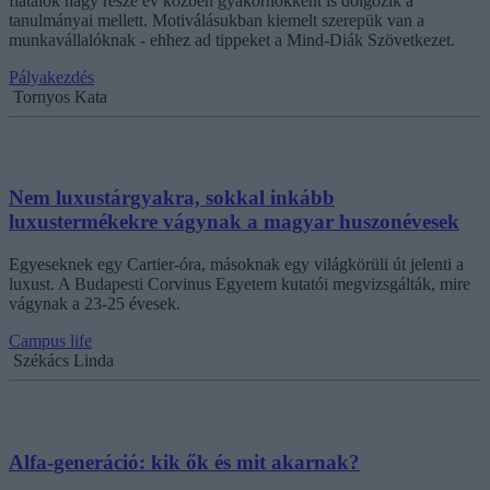
fiatalok nagy része év közben gyakornokként is dolgozik a
tanulmányai mellett. Motiválásukban kiemelt szerepük van a
munkavállalóknak - ehhez ad tippeket a Mind-Diák Szövetkezet.
Pályakezdés
Tornyos Kata
Nem luxustárgyakra, sokkal inkább
luxustermékekre vágynak a magyar huszonévesek
Egyeseknek egy Cartier-óra, másoknak egy világkörüli út jelenti a
luxust. A Budapesti Corvinus Egyetem kutatói megvizsgálták, mire
vágynak a 23-25 évesek.
Campus life
Székács Linda
Alfa-generáció: kik ők és mit akarnak?