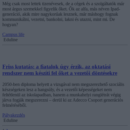
Még csak most lettek tizenévesek, de a cégek és a szolgáltatók már
most árgus szemekkel figyelik őket. Ők az alfa, más néven Ipad-
generáció, akik mire nagykorúak lesznek, már máshogy fognak
kommunikálni, vezetni, bankolni, lakni és utazni, mint mi. De
hogyan?
Campus life
Eduline
Friss kutatás: a fiatalok úgy érzik, az oktatási
rendszer nem készíti fel őket a vezetői döntésekre
2050-ben diploma helyett a vizsgával nem megszerezhető szociális
készségeken lesz a hangsúly, és a vezetői képességeket nem
feltétlenül az iskolapadban, hanem a munkahelyi ranglétrát végig
járva fogják megszerezni – derül ki az Adecco Csoport generációs
felméréséből.
Pályakezdés
Eduline