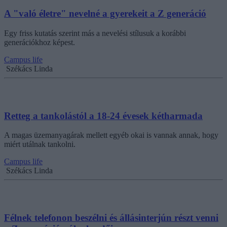
A "való életre" nevelné a gyerekeit a Z generáció
Egy friss kutatás szerint más a nevelési stílusuk a korábbi
generációkhoz képest.
Campus life
Székács Linda
Retteg a tankolástól a 18-24 évesek kétharmada
A magas üzemanyagárak mellett egyéb okai is vannak annak, hogy
miért utálnak tankolni.
Campus life
Székács Linda
Félnek telefonon beszélni és állásinterjún részt venni