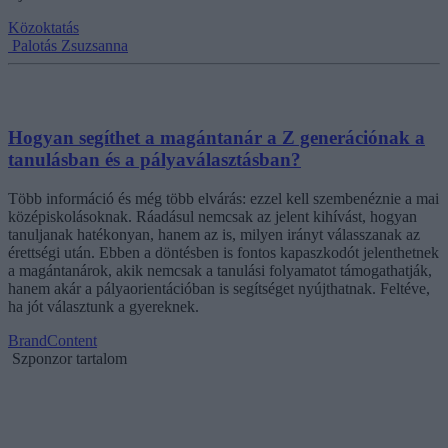
Közoktatás
Palotás Zsuzsanna
Hogyan segíthet a magántanár a Z generációnak a
tanulásban és a pályaválasztásban?
Több információ és még több elvárás: ezzel kell szembenéznie a mai
középiskolásoknak. Ráadásul nemcsak az jelent kihívást, hogyan
tanuljanak hatékonyan, hanem az is, milyen irányt válasszanak az
érettségi után. Ebben a döntésben is fontos kapaszkodót jelenthetnek
a magántanárok, akik nemcsak a tanulási folyamatot támogathatják,
hanem akár a pályaorientációban is segítséget nyújthatnak. Feltéve,
ha jót választunk a gyereknek.
BrandContent
Szponzor tartalom