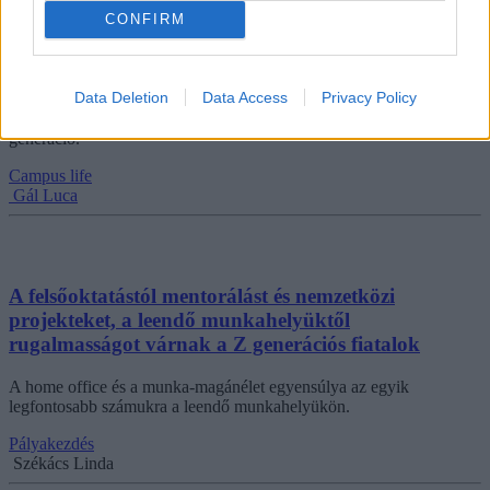
CONFIRM
Már egy új generációhoz tartoznak a 2025-ben
születettek
Data Deletion
Data Access
Privacy Policy
A görög ábécé sorrendjét követve, az alfa után érkezik a legújabb
generáció.
Campus life
Gál Luca
A felsőoktatástól mentorálást és nemzetközi
projekteket, a leendő munkahelyüktől
rugalmasságot várnak a Z generációs fiatalok
A home office és a munka-magánélet egyensúlya az egyik
legfontosabb számukra a leendő munkahelyükön.
Pályakezdés
Székács Linda