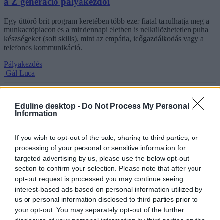
a Z generáció pályakezdői
Egy úttörő brit program keretében több ezer fiatal tanulhatja meg a
munkaerőpiacon és a mindennapi életben is nélkülözhetetlen puha
készségeket (soft skills), mint az empátia, időgazdálkodás vagy a
telefonos kommunikáció.
Pályakezdés
Gál Luca
Eduline desktop -
Do Not Process My Personal
Information
A Z generáció számára hitelesebbek az influencerek
De a politikai kommunikációval és az agresszív közéleti
If you wish to opt-out of the sale, sharing to third parties, or
szereplőkkel szemben kritikusak. Manipulatívnak és hiteltelennek
processing of your personal or sensitive information for
tartják őket.
targeted advertising by us, please use the below opt-out
section to confirm your selection. Please note that after your
Campus life
opt-out request is processed you may continue seeing
Rodler Lili
interest-based ads based on personal information utilized by
us or personal information disclosed to third parties prior to
your opt-out. You may separately opt-out of the further
disclosure of your personal information by third parties on the