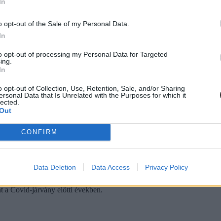
In
o opt-out of the Sale of my Personal Data.
In
to opt-out of processing my Personal Data for Targeted
ing.
In
o opt-out of Collection, Use, Retention, Sale, and/or Sharing
ersonal Data that Is Unrelated with the Purposes for which it
lected.
Out
CONFIRM
ltaluk közzétett adatokból kiderült, hogy az 1995 és 2009 között szület
Data Deletion
Data Access
Privacy Policy
alkalmas közösségi hálózat felméréséből azt is meg lehetet tudni, hogy
nt a Covid-járvány előtti években.