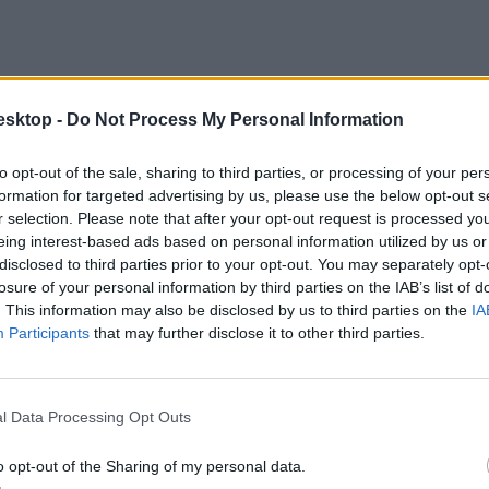
esktop -
Do Not Process My Personal Information
to opt-out of the sale, sharing to third parties, or processing of your per
formation for targeted advertising by us, please use the below opt-out s
r selection. Please note that after your opt-out request is processed y
eing interest-based ads based on personal information utilized by us or
ban a krimi, sci-fi, fantasy irodalom, misztikus és horrorregények a le
disclosed to third parties prior to your opt-out. You may separately opt-
logatnak.
losure of your personal information by third parties on the IAB’s list of
. This information may also be disclosed by us to third parties on the
IA
Participants
that may further disclose it to other third parties.
l Data Processing Opt Outs
sségi média is, elsősorban a TikTok. A különböző platformokon az elmú
mal tekintették meg, és ez a szám jelenleg is naponta milliókkal növek
o opt-out of the Sharing of my personal data.