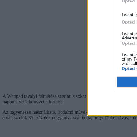
Opted 
I want t
Opted 
I want 
Advertis
Opted 
I want t
of my P
was col
Opted 
A Wattpad tavalyi felmérése szerint is sokat olvasnak a fiatalok. Az á
naponta vesz könyvet a kezébe.
Az ingyenesen használható, irodalmi művek megosztására és olvasására 
a válaszadók 35 százaléka ugyanis azt állította, hogy többet olvas, mi