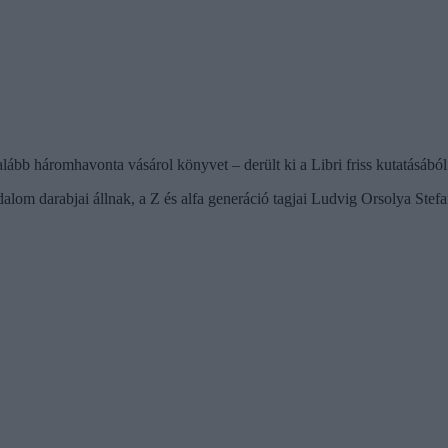
ább háromhavonta vásárol könyvet – derült ki a Libri friss kutatásából
rodalom darabjai állnak, a Z és alfa generáció tagjai Ludvig Orsolya Ste