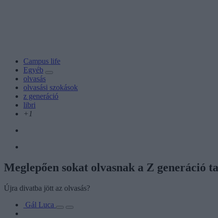
Campus life
Egyéb
olvasás
olvasási szokások
z generáció
libri
+1
Meglepően sokat olvasnak a Z generáció ta
Újra divatba jött az olvasás?
Gál Luca