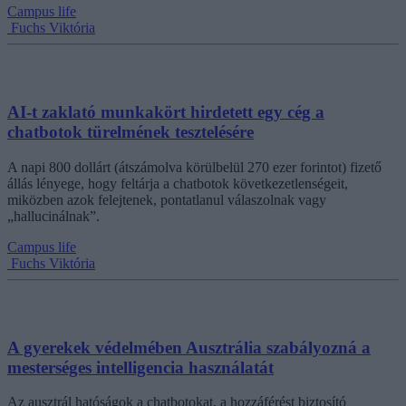
Campus life
Fuchs Viktória
AI-t zaklató munkakört hirdetett egy cég a
chatbotok türelmének tesztelésére
A napi 800 dollárt (átszámolva körülbelül 270 ezer forintot) fizető
állás lényege, hogy feltárja a chatbotok következetlenségeit,
miközben azok felejtenek, pontatlanul válaszolnak vagy
„hallucinálnak”.
Campus life
Fuchs Viktória
A gyerekek védelmében Ausztrália szabályozná a
mesterséges intelligencia használatát
Az ausztrál hatóságok a chatbotokat, a hozzáférést biztosító