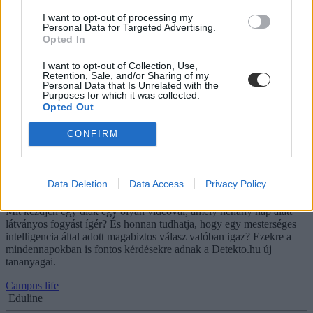
Elindult a mesterséges intelligenciával működő Közlöny Értelmező,
amely közérthető összefoglalókat készít a Magyar Közlönyben
I want to opt-out of processing my
megjelenő rendeletekről és törvényekről. Az AI-alapú platform célja,
Personal Data for Targeted Advertising.
Opted In
hogy a több száz oldalas jogi szövegek helyett gyorsan átláthatóvá
tegye a legfontosabb állami döntéseket az átlagolvasók számára is.
I want to opt-out of Collection, Use,
Retention, Sale, and/or Sharing of my
Campus life
Personal Data that Is Unrelated with the
Palotás Zsuzsanna
Purposes for which it was collected.
Opted Out
CONFIRM
Félrevezető egészségtippek és hallucináló MI:
oktatóanyagok segítenek a tinédzsereknek a kritikus
gondolkozásban
Data Deletion
Data Access
Privacy Policy
Mit kezdjen egy diák egy olyan videóval, amely néhány nap alatt
látványos fogyást ígér? És honnan tudhatja, hogy egy mesterséges
intelligencia által adott magabiztos válasz valóban igaz? Ezekre a
mindennapokban is fontos kérdésekre adnak a Detekto.hu új
tananyagai.
Campus life
Eduline