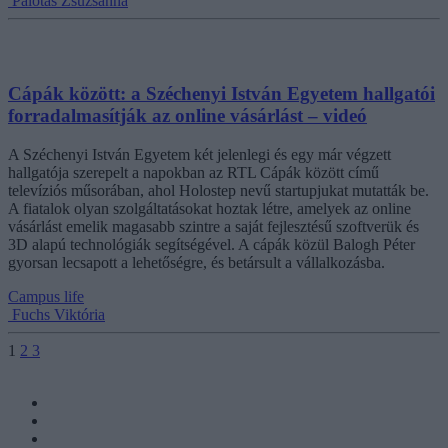
Palotás Zsuzsanna
Cápák között: a Széchenyi István Egyetem hallgatói
forradalmasítják az online vásárlást – videó
A Széchenyi István Egyetem két jelenlegi és egy már végzett
hallgatója szerepelt a napokban az RTL Cápák között című
televíziós műsorában, ahol Holostep nevű startupjukat mutatták be.
A fiatalok olyan szolgáltatásokat hoztak létre, amelyek az online
vásárlást emelik magasabb szintre a saját fejlesztésű szoftverük és
3D alapú technológiák segítségével. A cápák közül Balogh Péter
gyorsan lecsapott a lehetőségre, és betársult a vállalkozásba.
Campus life
Fuchs Viktória
1
2
3