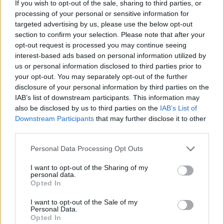
If you wish to opt-out of the sale, sharing to third parties, or
Campus life
processing of your personal or sensitive information for
Kurucz-Gáspár Tünde
targeted advertising by us, please use the below opt-out
section to confirm your selection. Please note that after your
opt-out request is processed you may continue seeing
interest-based ads based on personal information utilized by
Virtuális menekülés a valóságból: elszomorító
us or personal information disclosed to third parties prior to
helyzetben van a magyar diákok mentális egészsége
your opt-out. You may separately opt-out of the further
disclosure of your personal information by third parties on the
A magyar felsőoktatásban részt vevő hallgatók több mint 40
IAB’s list of downstream participants. This information may
százaléka küzd depresszióra utaló tünetekkel, a tinédzserek közel
also be disclosed by us to third parties on the
IAB’s List of
fele pedig folyamatosan online éli az életét.
Downstream Participants
that may further disclose it to other
Campus life
third parties.
Kurucz-Gáspár Tünde
Personal Data Processing Opt Outs
I want to opt-out of the Sharing of my
personal data.
Pillanatok alatt feldolgozza és elmagyarázza a
Opted In
rendeleteket és a törvényeket: Közlöny Értelmezőt
I want to opt-out of the Sale of my
mutatott be a Tisza Párt
Personal Data.
Opted In