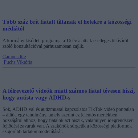
Több száz brit fiatalt tiltanak el hetekre a közösségi
médiától
A kormány kísérleti programja a 16 év alattiak esetleges tiltásáról
szóló konzultációval párhuzamosan zajlik.
Campus life
Fuchs Viktória
A félrevezető videók miatt számos fiatal tévesen hiszi,
hogy autista vagy ADHD-s
Sok, ADHD-val és autizmussal kapcsolatos TikTok-videó pontatlan
– állítja egy tanulmány, amely szerint ez jelentős mértékben
hozzájárul ahhoz, hogy fiatalok azt hiszik, valamilyen idegrendszeri
fejlődési zavaruk van. A szakértők sürgetik a közösségi platformok
szigorúbb tartalommoderálását.