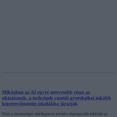
Miközben az AI egyre szervesebb része az
oktatásnak, a techcégek vezetői gyerekeiket inkább
képernyőmentes iskolákba járatják
Nem a mesterséges intelligencia jelenti a legnagyobb kihívást az