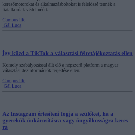
keresőmotorokat és alkalmazásboltokat is felelőssé tennék a
fiatalkorúak védelméért.
Campus life
Gál Luca
Így küzd a TikTok a választási félretájékoztatás ellen
Komoly szabályozással állt elő a népszerű platform a magyar
választási dezinformációk terjedése ellen.
Campus life
Gál Luca
Az Instagram értesíteni fogja a szülőket, ha a
gyerekük önkárosításra vagy öngyilkosságra keres
rá