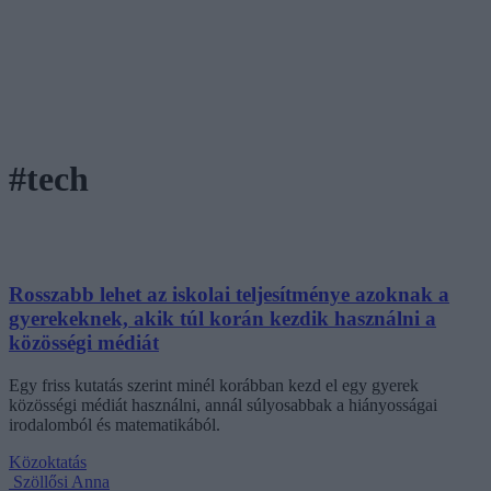
#tech
Rosszabb lehet az iskolai teljesítménye azoknak a
gyerekeknek, akik túl korán kezdik használni a
közösségi médiát
Egy friss kutatás szerint minél korábban kezd el egy gyerek
közösségi médiát használni, annál súlyosabbak a hiányosságai
irodalomból és matematikából.
Közoktatás
Szöllősi Anna