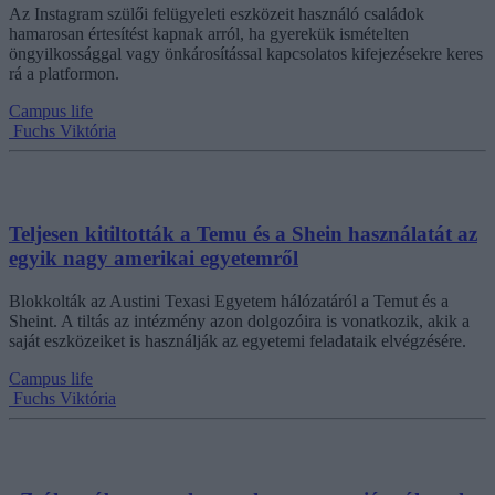
Az Instagram szülői felügyeleti eszközeit használó családok
hamarosan értesítést kapnak arról, ha gyerekük ismételten
öngyilkossággal vagy önkárosítással kapcsolatos kifejezésekre keres
rá a platformon.
Campus life
Fuchs Viktória
Teljesen kitiltották a Temu és a Shein használatát az
egyik nagy amerikai egyetemről
Blokkolták az Austini Texasi Egyetem hálózatáról a Temut és a
Sheint. A tiltás az intézmény azon dolgozóira is vonatkozik, akik a
saját eszközeiket is használják az egyetemi feladataik elvégzésére.
Campus life
Fuchs Viktória