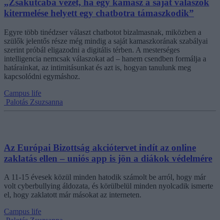
„Zsákutcába vezet, ha egy kamasz a saját válaszok
kitermelése helyett egy chatbotra támaszkodik”
Egyre több tinédzser választ chatbotot bizalmasnak, miközben a
szülők jelentős része még mindig a saját kamaszkorának szabályai
szerint próbál eligazodni a digitális térben. A mesterséges
intelligencia nemcsak válaszokat ad – hanem csendben formálja a
határainkat, az intimitásunkat és azt is, hogyan tanulunk meg
kapcsolódni egymáshoz.
Campus life
Palotás Zsuzsanna
Az Európai Bizottság akciótervet indít az online
zaklatás ellen – uniós app is jön a diákok védelmére
A 11-15 évesek közül minden hatodik számolt be arról, hogy már
volt cyberbullying áldozata, és körülbelül minden nyolcadik ismerte
el, hogy zaklatott már másokat az interneten.
Campus life