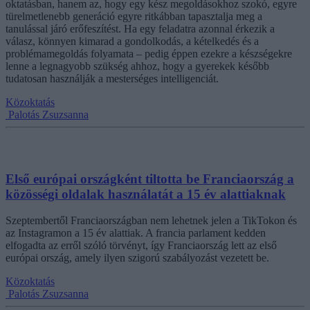
oktatásban, hanem az, hogy egy kész megoldásokhoz szokó, egyre
türelmetlenebb generáció egyre ritkábban tapasztalja meg a
tanulással járó erőfeszítést. Ha egy feladatra azonnal érkezik a
válasz, könnyen kimarad a gondolkodás, a kételkedés és a
problémamegoldás folyamata – pedig éppen ezekre a készségekre
lenne a legnagyobb szükség ahhoz, hogy a gyerekek később
tudatosan használják a mesterséges intelligenciát.
Közoktatás
Palotás Zsuzsanna
Első európai országként tiltotta be Franciaország a
közösségi oldalak használatát a 15 év alattiaknak
Szeptembertől Franciaországban nem lehetnek jelen a TikTokon és
az Instagramon a 15 év alattiak. A francia parlament kedden
elfogadta az erről szóló törvényt, így Franciaország lett az első
európai ország, amely ilyen szigorú szabályozást vezetett be.
Közoktatás
Palotás Zsuzsanna