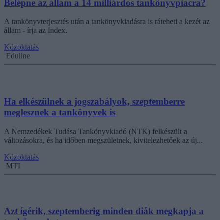
Belépne az állam a 14 milliárdos tankönyvpiacra?
A tankönyvterjesztés után a tankönyvkiadásra is ráteheti a kezét az
állam - írja az Index.
Közoktatás
Eduline
Ha elkészülnek a jogszabályok, szeptemberre
meglesznek a tankönyvek is
A Nemzedékek Tudása Tankönyvkiadó (NTK) felkészült a
változásokra, és ha időben megszületnek, kivitelezhetőek az új...
Közoktatás
MTI
Azt ígérik, szeptemberig minden diák megkapja a