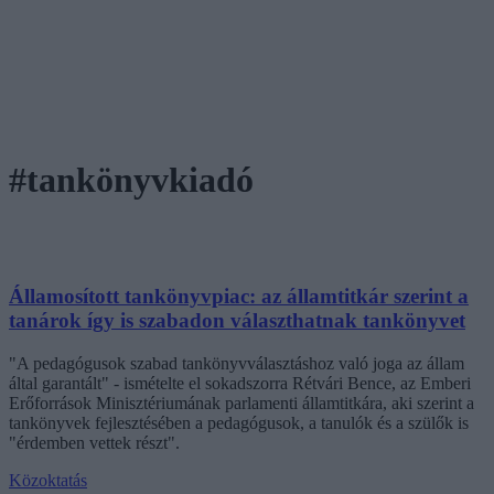
#tankönyvkiadó
Államosított tankönyvpiac: az államtitkár szerint a
tanárok így is szabadon választhatnak tankönyvet
"A pedagógusok szabad tankönyvválasztáshoz való joga az állam
által garantált" - ismételte el sokadszorra Rétvári Bence, az Emberi
Erőforrások Minisztériumának parlamenti államtitkára, aki szerint a
tankönyvek fejlesztésében a pedagógusok, a tanulók és a szülők is
"érdemben vettek részt".
Közoktatás