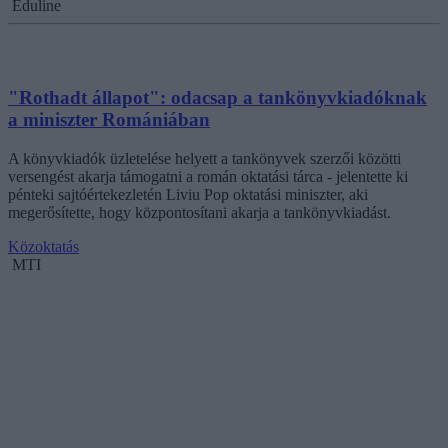
Eduline
"Rothadt állapot": odacsap a tankönyvkiadóknak
a miniszter Romániában
A könyvkiadók üzletelése helyett a tankönyvek szerzői közötti
versengést akarja támogatni a román oktatási tárca - jelentette ki
pénteki sajtóértekezletén Liviu Pop oktatási miniszter, aki
megerősítette, hogy központosítani akarja a tankönyvkiadást.
Közoktatás
MTI