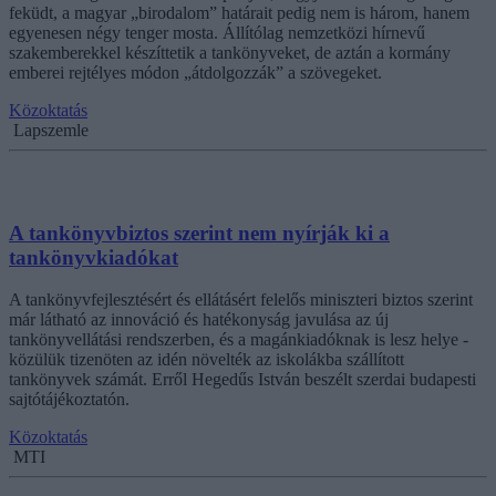
feküdt, a magyar „birodalom” határait pedig nem is három, hanem
egyenesen négy tenger mosta. Állítólag nemzetközi hírnevű
szakemberekkel készíttetik a tankönyveket, de aztán a kormány
emberei rejtélyes módon „átdolgozzák” a szövegeket.
Közoktatás
Lapszemle
A tankönyvbiztos szerint nem nyírják ki a
tankönyvkiadókat
A tankönyvfejlesztésért és ellátásért felelős miniszteri biztos szerint
már látható az innováció és hatékonyság javulása az új
tankönyvellátási rendszerben, és a magánkiadóknak is lesz helye -
közülük tizenöten az idén növelték az iskolákba szállított
tankönyvek számát. Erről Hegedűs István beszélt szerdai budapesti
sajtótájékoztatón.
Közoktatás
MTI