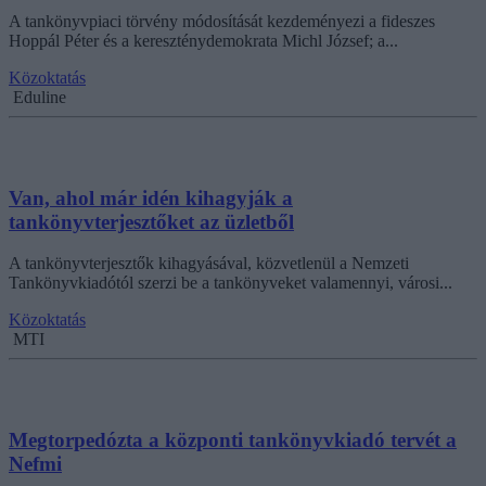
A tankönyvpiaci törvény módosítását kezdeményezi a fideszes
Hoppál Péter és a kereszténydemokrata Michl József; a...
Közoktatás
Eduline
Van, ahol már idén kihagyják a
tankönyvterjesztőket az üzletből
A tankönyvterjesztők kihagyásával, közvetlenül a Nemzeti
Tankönyvkiadótól szerzi be a tankönyveket valamennyi, városi...
Közoktatás
MTI
Megtorpedózta a központi tankönyvkiadó tervét a
Nefmi