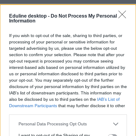
Eduline desktop -
Do Not Process My Personal
"Felajánlottam az Apáczai Kiadót a Hazának"
Information
Valamit fel akart ajánlani a "homloknyi Magyarországnak", ezért
adta el az államnak az Apáczai Kiadót Esztergályos Jenő ügyvezető
If you wish to opt-out of the sale, sharing to third parties, or
- derül ki a kiadó oldalán közzétett interjúból.
processing of your personal or sensitive information for
targeted advertising by us, please use the below opt-out
Közoktatás
section to confirm your selection. Please note that after your
Eduline
opt-out request is processed you may continue seeing
interest-based ads based on personal information utilized by
us or personal information disclosed to third parties prior to
your opt-out. You may separately opt-out of the further
Strasbourgig mehet az egyik legnépszerűbb
disclosure of your personal information by third parties on the
tankönyvkiadó
IAB’s list of downstream participants. This information may
also be disclosed by us to third parties on the
IAB’s List of
Kártérítési pert indít a Mozaik Kiadó, miután a köznevelésért felelős
Downstream Participants
that may further disclose it to other
államtitkár levelében arra szólította fel az...
third parties.
Közoktatás
Eduline
Personal Data Processing Opt Outs
I want to opt-out of the Sharing of my