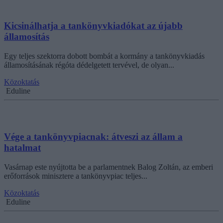
Kicsinálhatja a tankönyvkiadókat az újabb
államosítás
Egy teljes szektorra dobott bombát a kormány a tankönyvkiadás
államosításának régóta dédelgetett tervével, de olyan...
Közoktatás
Eduline
Vége a tankönyvpiacnak: átveszi az állam a
hatalmat
Vasárnap este nyújtotta be a parlamentnek Balog Zoltán, az emberi
erőforrások minisztere a tankönyvpiac teljes...
Közoktatás
Eduline