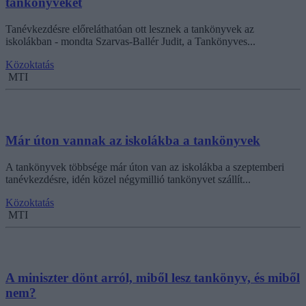
tankönyveket
Tanévkezdésre előreláthatóan ott lesznek a tankönyvek az
iskolákban - mondta Szarvas-Ballér Judit, a Tankönyves...
Közoktatás
MTI
Már úton vannak az iskolákba a tankönyvek
A tankönyvek többsége már úton van az iskolákba a szeptemberi
tanévkezdésre, idén közel négymillió tankönyvet szállít...
Közoktatás
MTI
A miniszter dönt arról, miből lesz tankönyv, és miből
nem?