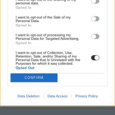
personal data.
Opted In
Milyen tankönyvekből tanulnak szeptembertől a
I want to opt-out of the Sale of my
diákok?
Personal Data.
Opted In
Tizenötmilliárdos piacot húzott ki a decemberben elfogadott
tankönyvtörvény a kiadók alól, amelyek már csak abban...
I want to opt-out of processing my
Personal Data for Targeted Advertising.
Közoktatás
Opted In
Eduline
I want to opt-out of Collection, Use,
Retention, Sale, and/or Sharing of my
Personal Data that Is Unrelated with the
Purposes for which it was collected.
Opted Out
Kártérítési pert indíthatnak az állam ellen a
tankönyvkiadók
CONFIRM
Ha a törvényjavaslatot a jelenlegi formájában fogadja el a parlament,
akkor várhatóan számos kiadó indít kártérítési...
Data Deletion
Data Access
Privacy Policy
Közoktatás
MTI