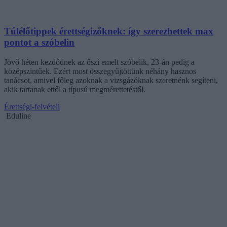
Túlélőtippek érettségizőknek: így szerezhettek max
pontot a szóbelin
Jövő héten kezdődnek az őszi emelt szóbelik, 23-án pedig a
középszintűek. Ezért most összegyűjtöttünk néhány hasznos
tanácsot, amivel főleg azoknak a vizsgázóknak szeretnénk segíteni,
akik tartanak ettől a típusú megmérettetéstől.
Érettségi-felvételi
Eduline