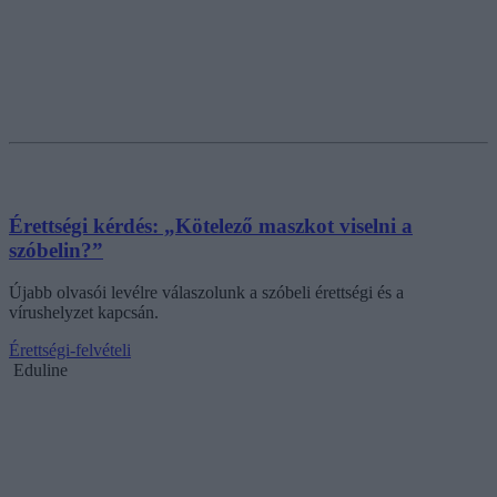
Érettségi kérdés: „Kötelező maszkot viselni a
szóbelin?”
Újabb olvasói levélre válaszolunk a szóbeli érettségi és a
vírushelyzet kapcsán.
Érettségi-felvételi
Eduline