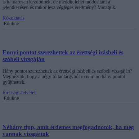
is hamarosan kezdődnek, de meddig lehet módosítani a
jelentkezésen és mikor lesz végleges eredmény? Mutatjuk.
Közoktatás
Eduline
Ennyi pontot szerezhettek az érettségi írásbeli és
szóbeli vizsgáján
Hány pontot szerezhettek az érettségi írásbeli és szóbeli vizsgáján?
Megnéztük, hogy a négy fő tantárgyból maximum hány pontot
gyűjthettek.
Érettségi-felvételi
Eduline
Néhány tipp, amit érdemes megfogadnotok, ha még
vannak vizsgáitok