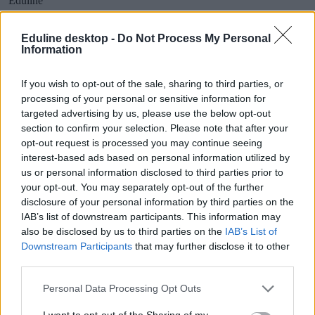
Eduline
Eduline desktop -
Do Not Process My Personal
Information
Így gyakorolhatjátok a nyelveket szóban: szuper
ötletek a hétköznapokra
If you wish to opt-out of the sale, sharing to third parties, or
processing of your personal or sensitive information for
Idegen nyelvek tanulására számos appot, tanfolyamot és könyvet
targeted advertising by us, please use the below opt-out
ajánlottuk már, de mi a helyzet a szóbeli készségével? Mutatunk
section to confirm your selection. Please note that after your
olyan ötleteket, amelyekkel a hétköznapokban is elérhetitek, hogy
opt-out request is processed you may continue seeing
aktívan gyakoroljátok a nyelveket szóban is.
interest-based ads based on personal information utilized by
Nyelvtanulás
us or personal information disclosed to third parties prior to
Eduline
your opt-out. You may separately opt-out of the further
disclosure of your personal information by third parties on the
IAB’s list of downstream participants. This information may
also be disclosed by us to third parties on the
IAB’s List of
Downstream Participants
that may further disclose it to other
Véget értek az emelt szintű szóbelik az őszi érettségin:
third parties.
így pontozzák a vizsgákat
Personal Data Processing Opt Outs
Hogyan áll össze az érettségi pontszáma és osztályzata, milyen
eredményt kell elérni a ketteshez vagy az ötöshöz, és mit tehettek, ha
I want to opt-out of the Sharing of my