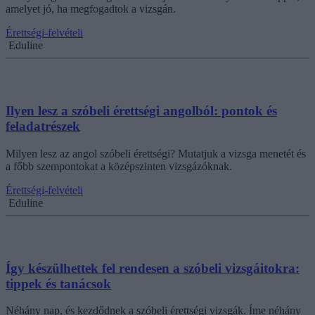
amelyet jó, ha megfogadtok a vizsgán.
Érettségi-felvételi
Eduline
Ilyen lesz a szóbeli érettségi angolból: pontok és
feladatrészek
Milyen lesz az angol szóbeli érettségi? Mutatjuk a vizsga menetét és
a főbb szempontokat a középszinten vizsgázóknak.
Érettségi-felvételi
Eduline
Így készülhettek fel rendesen a szóbeli vizsgáitokra:
tippek és tanácsok
Néhány nap, és kezdődnek a szóbeli érettségi vizsgák. Íme néhány