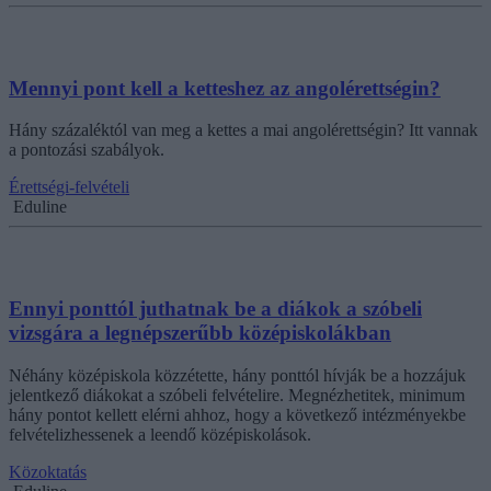
Mennyi pont kell a ketteshez az angolérettségin?
Hány százaléktól van meg a kettes a mai angolérettségin? Itt vannak
a pontozási szabályok.
Érettségi-felvételi
Eduline
Ennyi ponttól juthatnak be a diákok a szóbeli
vizsgára a legnépszerűbb középiskolákban
Néhány középiskola közzétette, hány ponttól hívják be a hozzájuk
jelentkező diákokat a szóbeli felvételire. Megnézhetitek, minimum
hány pontot kellett elérni ahhoz, hogy a következő intézményekbe
felvételizhessenek a leendő középiskolások.
Közoktatás