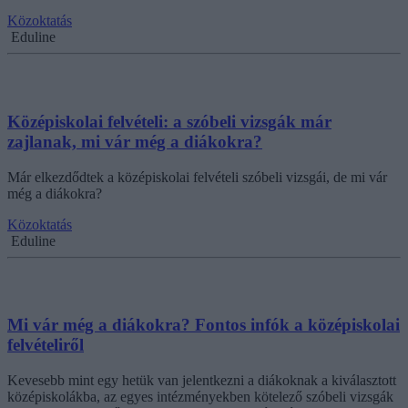
Közoktatás
Eduline
Középiskolai felvételi: a szóbeli vizsgák már
zajlanak, mi vár még a diákokra?
Már elkezdődtek a középiskolai felvételi szóbeli vizsgái, de mi vár
még a diákokra?
Közoktatás
Eduline
Mi vár még a diákokra? Fontos infók a középiskolai
felvételiről
Kevesebb mint egy hetük van jelentkezni a diákoknak a kiválasztott
középiskolákba, az egyes intézményekben kötelező szóbeli vizsgák