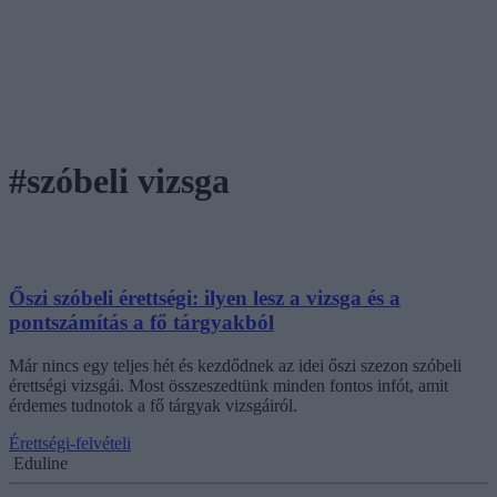
#szóbeli vizsga
Őszi szóbeli érettségi: ilyen lesz a vizsga és a
pontszámítás a fő tárgyakból
Már nincs egy teljes hét és kezdődnek az idei őszi szezon szóbeli
érettségi vizsgái. Most összeszedtünk minden fontos infót, amit
érdemes tudnotok a fő tárgyak vizsgáiról.
Érettségi-felvételi
Eduline