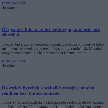
Érettségi-felvételi
Eduline
Öt gyakori hiba a szóbeli érettségin, amit érdemes
elkerülni
Javában tart a szóbeli érettségi: vannak diákok, akik bizonyos hibák
miatt nem szereznek olyan eredményt, amilyet tudnának. Mutatjuk,
hogy melyek azok a hibák, amelyeket el lehetne kerülni.
Érettségi-felvételi
Eduline
Ha ezekre figyeltek a szóbeli érettségin, minden
rendben lesz: fontos tanácsok
Június 17-én megkezdődtek a középszintű szóbeli érettségi vizsgák,
amelyek egészen 28-áig tartanak. Ajánlunk néhány hasznos tippet,