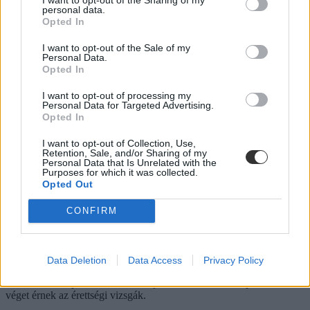
nem értétek egyet a szóbeli értékelésével?
personal data.
Opted In
Érettségi-felvételi
Eduline
I want to opt-out of the Sale of my
Personal Data.
Opted In
I want to opt-out of processing my
Ilyenek lesznek a szóbeli vizsgák az őszi érettségin:
Personal Data for Targeted Advertising.
feladatok, pontszámítás
Opted In
Alig egy hét múlva kezdődnek a szóbeli vizsgák az őszi érettségi
I want to opt-out of Collection, Use,
Retention, Sale, and/or Sharing of my
időszakban. Itt vannak a legfontosabb tudnivalók.
Personal Data that Is Unrelated with the
Purposes for which it was collected.
Érettségi-felvételi
Opted Out
Eduline
CONFIRM
Két nap múlva véget ér az érettségi szezon
Data Deletion
Data Access
Privacy Policy
Az utolsó középszintű szóbelik zajlanak a héten, két nap múlva
véget érnek az érettségi vizsgák.