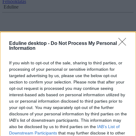
Felsőoktatás
Eduline
Öt film, amit meg kell néznetek februárban
Eduline desktop -
Do Not Process My Personal
Egy zseniális tudós egyetemi évei, két kihagyhatatlan történelmi
Information
film, egy zenész és kíméletlen tanárának története, és a valaha
készült leghitelesebb film a felnőtté válásról - többek közt ezek
If you wish to opt-out of the sale, sharing to third parties, or
versengenek idén a legjobb filmnek járó Oscar-díjért. Programajánló
a szorgalmi időszak első heteire.
processing of your personal or sensitive information for
targeted advertising by us, please use the below opt-out
Felsőoktatás
section to confirm your selection. Please note that after your
Eduline
opt-out request is processed you may continue seeing
interest-based ads based on personal information utilized by
us or personal information disclosed to third parties prior to
your opt-out. You may separately opt-out of the further
Ezeket a téli programokat nem szabad kihagyni
disclosure of your personal information by third parties on the
IAB’s list of downstream participants. This information may
Ha ránk hallgattok, a téli begubózás helyett inkább kerestek egy
also be disclosed by us to third parties on the
IAB’s List of
izgalmas szabadtéri programot. Mit érdemes beiktatni két családi
Downstream Participants
that may further disclose it to other
lakoma közé?