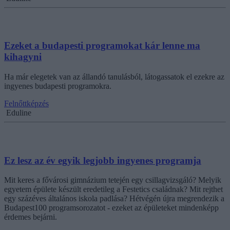
Ezeket a budapesti programokat kár lenne ma
kihagyni
Ha már elegetek van az állandó tanulásból, látogassatok el ezekre az
ingyenes budapesti programokra.
Felnőttképzés
Eduline
Ez lesz az év egyik legjobb ingyenes programja
Mit keres a fővárosi gimnázium tetején egy csillagvizsgáló? Melyik
egyetem épülete készült eredetileg a Festetics családnak? Mit rejthet
egy százéves általános iskola padlása? Hétvégén újra megrendezik a
Budapest100 programsorozatot - ezeket az épületeket mindenképp
érdemes bejárni.