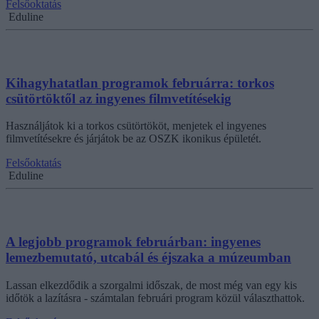
Felsőoktatás
Eduline
Kihagyhatatlan programok februárra: torkos
csütörtöktől az ingyenes filmvetítésekig
Használjátok ki a torkos csütörtököt, menjetek el ingyenes
filmvetítésekre és járjátok be az OSZK ikonikus épületét.
Felsőoktatás
Eduline
A legjobb programok februárban: ingyenes
lemezbemutató, utcabál és éjszaka a múzeumban
Lassan elkezdődik a szorgalmi időszak, de most még van egy kis
időtök a lazításra - számtalan februári program közül választhattok.