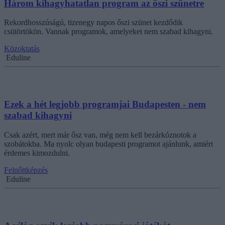
Három kihagyhatatlan program az őszi szünetre
Rekordhosszúságú, tizenegy napos őszi szünet kezdődik
csütörtökön. Vannak programok, amelyeket nem szabad kihagyni.
Közoktatás
Eduline
Ezek a hét legjobb programjai Budapesten - nem
szabad kihagyni
Csak azért, mert már ősz van, még nem kell bezárkóznotok a
szobátokba. Ma nyolc olyan budapesti programot ajánlunk, amiért
érdemes kimozdulni.
Felnőttképzés
Eduline