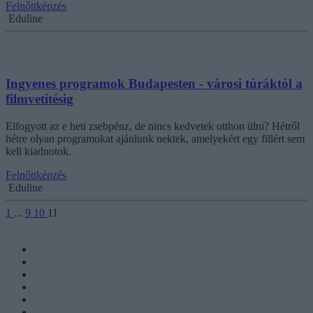
Felnőttképzés
Eduline
Ingyenes programok Budapesten - városi túráktól a
filmvetítésig
Elfogyott az e heti zsebpénz, de nincs kedvetek otthon ülni? Hétről
hétre olyan programokat ajánlunk nektek, amelyekért egy fillért sem
kell kiadnotok.
Felnőttképzés
Eduline
1
...
9
10
11