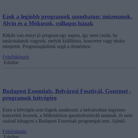
Ezek a legjobb programok szombaton: múzeumok,
Alvin és a Mókusok, csillagos házak
Ritkán van ennyi jó program egy napon, így nem csoda, ha
tanácstalanok vagytok, melyik kiállításra, koncertre vagy túrára
menjetek. Programajánlónk segít a döntésben.
Felnőttképzés
Eduline
Budapest Essentials, Belvárosi Fesztivál, Gourmet -
programok hétvégére
Ezen a hétvégén sem fogtok unatkozni: a belvárosban ingyenes
koncertek lesznek, a Millenárison gasztrofesztivált tartanak, és nem
szabad kihagyni a Budapest Essentials programjait sem. Ajánló.
Felsőoktatás
Eduline