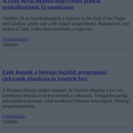
A világ egyik legjobb nagyvárosi játékát
próbálhatjátok ki szombaton
Október 18-án kipróbálhatjátok a Journey to the End of the Night
nevű játékot, amely már a fél világot meghódította. Budapesten, este
hatkor a Clark Ádám téren kezdődik a fogócska.
Felnőttképzés
Eduline
Ezek lesznek a hétvége legjobb programjai:
cirkuszok éjszakája és freestyle foci
A Balaton-átúszás megint elmarad, de közben dübörög a foci-vb,
szombaton éjszaka is nyitva lesznek a cirkuszok, Visegrádon pedig
palotajátékot tartanak, tehát unatkozni biztosan nem fogtok. Hétvégi
programajánlónk.
Felsőoktatás
Eduline