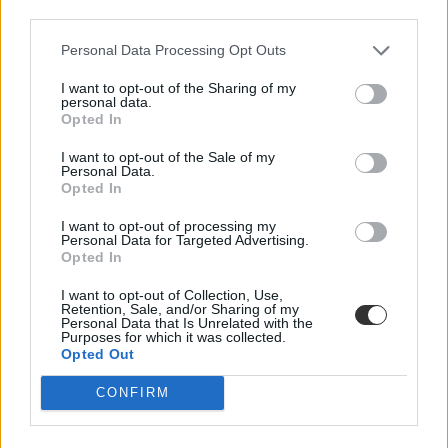
third parties.
Felsőoktatás
Eduline
Personal Data Processing Opt Outs
I want to opt-out of the Sharing of my
personal data.
Opted In
Kihagyhatatlan játékok a városban: éjszakai
I want to opt-out of the Sale of my
fogócska és izgalmas krimik
Personal Data.
Opted In
Éjszakai hajsza Budapesten, ahol bármelyik sikátorból és kapualjból
előugorhat az ellenség. Vacsora egy budai vendéglőben, ahol a
I want to opt-out of processing my
pincér, a szakács és a vendég is gyanúsan viselkedik. Nyomozás a
Personal Data for Targeted Advertising.
városban, ahol bármelyik szobor vagy épület elvezethet a
Opted In
gyilkoshoz. Ki mondta, hogy a romkocsma a legérdekesebb dolog
Budapesten? Különleges városi játékok.
I want to opt-out of Collection, Use,
Retention, Sale, and/or Sharing of my
Personal Data that Is Unrelated with the
Felnőttképzés
Purposes for which it was collected.
Eduline
Opted Out
CONFIRM
A legjobb ingyenes programok decemberben: