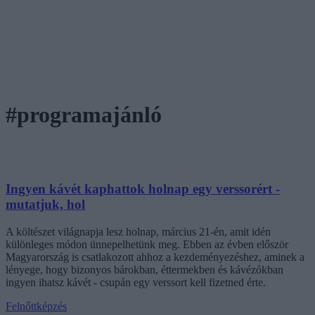
#programajánló
Ingyen kávét kaphattok holnap egy verssorért -
mutatjuk, hol
A költészet világnapja lesz holnap, március 21-én, amit idén
különleges módon ünnepelhetünk meg. Ebben az évben először
Magyarország is csatlakozott ahhoz a kezdeményezéshez, aminek a
lényege, hogy bizonyos bárokban, éttermekben és kávézókban
ingyen ihatsz kávét - csupán egy verssort kell fizetned érte.
Felnőttképzés