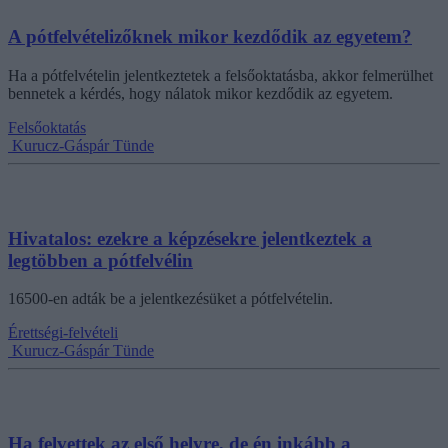
A pótfelvételizőknek mikor kezdődik az egyetem?
Ha a pótfelvételin jelentkeztetek a felsőoktatásba, akkor felmerülhet
bennetek a kérdés, hogy nálatok mikor kezdődik az egyetem.
Felsőoktatás
Kurucz-Gáspár Tünde
Hivatalos: ezekre a képzésekre jelentkeztek a
legtöbben a pótfelvélin
16500-en adták be a jelentkezésüket a pótfelvételin.
Érettségi-felvételi
Kurucz-Gáspár Tünde
Ha felvettek az első helyre, de én inkább a