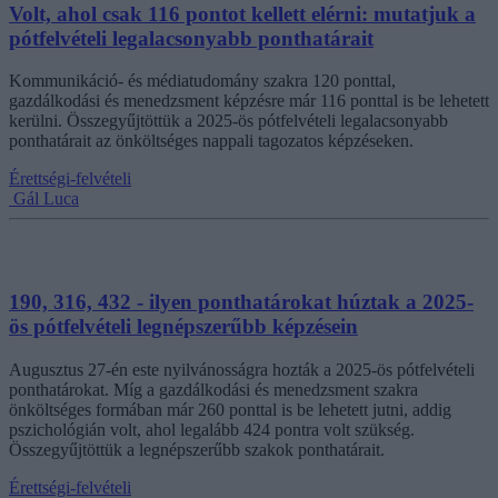
Volt, ahol csak 116 pontot kellett elérni: mutatjuk a
pótfelvételi legalacsonyabb ponthatárait
Kommunikáció- és médiatudomány szakra 120 ponttal,
gazdálkodási és menedzsment képzésre már 116 ponttal is be lehetett
kerülni. Összegyűjtöttük a 2025-ös pótfelvételi legalacsonyabb
ponthatárait az önköltséges nappali tagozatos képzéseken.
Érettségi-felvételi
Gál Luca
190, 316, 432 - ilyen ponthatárokat húztak a 2025-
ös pótfelvételi legnépszerűbb képzésein
Augusztus 27-én este nyilvánosságra hozták a 2025-ös pótfelvételi
ponthatárokat. Míg a gazdálkodási és menedzsment szakra
önköltséges formában már 260 ponttal is be lehetett jutni, addig
pszichológián volt, ahol legalább 424 pontra volt szükség.
Összegyűjtöttük a legnépszerűbb szakok ponthatárait.
Érettségi-felvételi