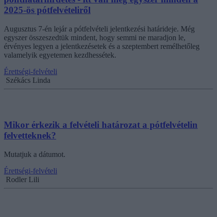
2025-ös pótfelvételiről
Augusztus 7-én lejár a pótfelvételi jelentkezési határideje. Még
egyszer összeszedtük mindent, hogy semmi ne maradjon le,
érvényes legyen a jelentkezésetek és a szeptembert remélhetőleg
valamelyik egyetemen kezdhessétek.
Érettségi-felvételi
Székács Linda
Mikor érkezik a felvételi határozat a pótfelvételin
felvetteknek?
Mutatjuk a dátumot.
Érettségi-felvételi
Rodler Lili