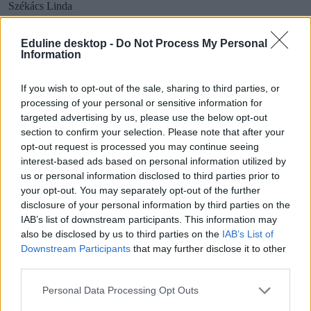
Székács Linda
Eduline desktop -
Do Not Process My Personal
Information
Még mindig nem nyilvánosak a pótfelvételi
ponthatárok
If you wish to opt-out of the sale, sharing to third parties, or
processing of your personal or sensitive information for
Továbbra sem elérhetőek a ponthatárok a felvi.hu-n, és sms-t sem
targeted advertising by us, please use the below opt-out
kaptak még a felvételizők.
section to confirm your selection. Please note that after your
opt-out request is processed you may continue seeing
Érettségi-felvételi
Székács Linda
interest-based ads based on personal information utilized by
us or personal information disclosed to third parties prior to
your opt-out. You may separately opt-out of the further
disclosure of your personal information by third parties on the
IAB’s list of downstream participants. This information may
Pótfelvételi 2025: egy hét múlva kihirdetik a
also be disclosed by us to third parties on the
IAB’s List of
ponthatárokat
Downstream Participants
that may further disclose it to other
third parties.
Augusztus 27-én minden pótfelvételiző megtudja, felvették-e az
egyetemre.
Personal Data Processing Opt Outs
Érettségi-felvételi