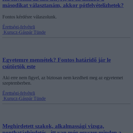
másodikat választanám, akkor pótfelvételizhetek?
Fontos kérdésre válaszolunk.
Érettségi-felvételi
Kurucz-Gáspár Tünde
Egyetemre mennétek? Fontos határidő jár le
csütörtök este
Aki erre nem figyel, az biztosan nem kezdheti meg az egyetemet
szeptemberben.
Érettségi-felvételi
Kurucz-Gáspár Tünde
Meghirdetett szakok, alkalmassági vizsga,
ponthatárhirdetés - itt van még egyszer minden a