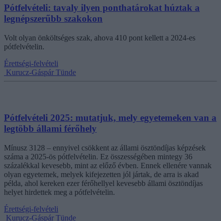
Pótfelvételi: tavaly ilyen ponthatárokat húztak a
legnépszerűbb szakokon
Volt olyan önköltséges szak, ahova 410 pont kellett a 2024-es
pótfelvételin.
Érettségi-felvételi
Kurucz-Gáspár Tünde
Pótfelvételi 2025: mutatjuk, mely egyetemeken van a
legtöbb állami férőhely
Mínusz 3128 – ennyivel csökkent az állami ösztöndíjas képzések
száma a 2025-ös pótfelvételin. Ez összességében mintegy 36
százalékkal kevesebb, mint az előző évben. Ennek ellenére vannak
olyan egyetemek, melyek kifejezetten jól jártak, de arra is akad
példa, ahol kereken ezer férőhellyel kevesebb állami ösztöndíjas
helyet hirdettek meg a pótfelvételin.
Érettségi-felvételi
Kurucz-Gáspár Tünde