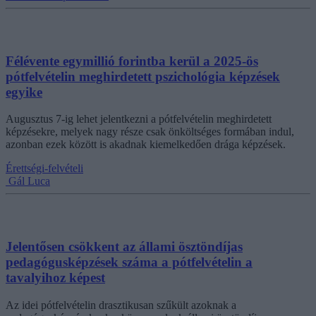
Félévente egymillió forintba kerül a 2025-ös
pótfelvételin meghirdetett pszichológia képzések
egyike
Augusztus 7-ig lehet jelentkezni a pótfelvételin meghirdetett
képzésekre, melyek nagy része csak önköltséges formában indul,
azonban ezek között is akadnak kiemelkedően drága képzések.
Érettségi-felvételi
Gál Luca
Jelentősen csökkent az állami ösztöndíjas
pedagógusképzések száma a pótfelvételin a
tavalyihoz képest
Az idei pótfelvételin drasztikusan szűkült azoknak a