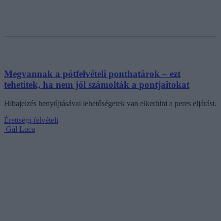
Megvannak a pótfelvételi ponthatárok – ezt
tehetitek, ha nem jól számolták a pontjaitokat
Hibajelzés benyújtásával lehetőségetek van elkerülni a peres eljárást.
Érettségi-felvételi
Gál Luca