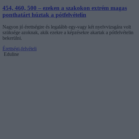
454, 460, 500 – ezeken a szakokon extrém magas
ponthatárt húztak a pótfelvételin
Nagyon jó érettségire és legalább egy-vagy két nyelvvizsgára volt
szüksége azoknak, akik ezekre a képzésekre akartak a pótfelvételin
bekerülni.
Érettségi-felvételi
Eduline