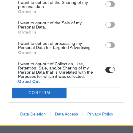
Székács Linda
I want to opt-out of the Sharing of my
personal data.
Opted In
I want to opt-out of the Sale of my
Personal Data.
Mégis van hiánypótlás a 2025-ös pótfelvételin
Opted In
A pótfelvételi ponthatárait várhatóan augusztus 27-én hirdetik ki, de
I want to opt-out of processing my
addig is lehet még dolga a felvételizőknek.
Personal Data for Targeted Advertising.
Opted In
Érettségi-felvételi
Gál Luca
I want to opt-out of Collection, Use,
Retention, Sale, and/or Sharing of my
Personal Data that Is Unrelated with the
Purposes for which it was collected.
Opted Out
Van lehetőség dokumentumpótlásra a pótfelvételin?
CONFIRM
A tavalyihoz képest változott a rendszer.
Felsőoktatás
Data Deletion
Data Access
Privacy Policy
Rodler Lili