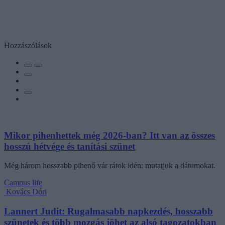
Hozzászólások
Mikor pihenhettek még 2026-ban? Itt van az összes
hosszú hétvége és tanítási szünet
Még három hosszabb pihenő vár rátok idén: mutatjuk a dátumokat.
Campus life
Kovács Dóri
Lannert Judit: Rugalmasabb napkezdés, hosszabb
szünetek és több mozgás jöhet az alsó tagozatokban