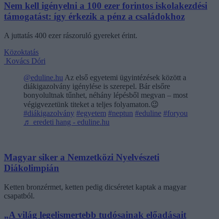
Nem kell igényelni a 100 ezer forintos iskolakezdési
támogatást: így érkezik a pénz a családokhoz
A juttatás 400 ezer rászoruló gyereket érint.
Közoktatás
Kovács Dóri
@eduline.hu
Az első egyetemi ügyintézések között a
diákigazolvány igénylése is szerepel. Bár elsőre
bonyolultnak tűnhet, néhány lépésből megvan – most
végigvezetünk titeket a teljes folyamaton.😉
#diákigazolvány
#egyetem
#neptun
#eduline
#foryou
♬ eredeti hang - eduline.hu
Magyar siker a Nemzetközi Nyelvészeti
Diákolimpián
Ketten bronzérmet, ketten pedig dicséretet kaptak a magyar
csapatból.
„A világ legelismertebb tudósainak előadásait