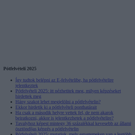
Pótfelvételi 2025
Így tudtok belépni az E-felvételibe, ha pótfelvételire
jelentkeztek
Pótfelvételi 2025: itt nézhetitek meg, milyen képzéseket
hirdettek meg
Hány szakot lehet megjelölni a pótfelvételin?
Ekkor hirdetik ki a pótfelvételi ponthatárait
Ha csak a második helyre vettek fel, de nem akarok
beiratkozni, akkor is jelentkezhetek a pótfelvételire?
Tavalyhoz képest mintegy 36 százalékkal kevesebb az állami
ösztöndíjas képzés a pótfelvételin
Pótfelvételi 2025: mutatjuk, mely egyetemeken van a legtöbb