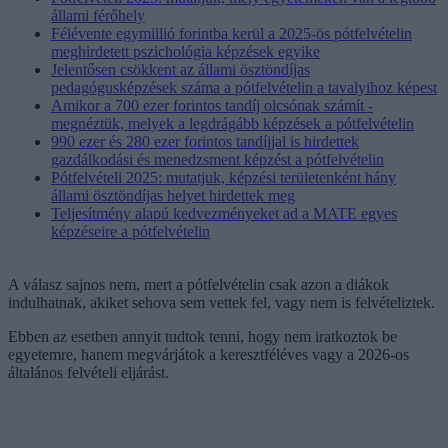
állami férőhely
Félévente egymillió forintba kerül a 2025-ös pótfelvételin
meghirdetett pszichológia képzések egyike
Jelentősen csökkent az állami ösztöndíjas
pedagógusképzések száma a pótfelvételin a tavalyihoz képest
Amikor a 700 ezer forintos tandíj olcsónak számít -
megnéztük, melyek a legdrágább képzések a pótfelvételin
990 ezer és 280 ezer forintos tandíjjal is hirdettek
gazdálkodási és menedzsment képzést a pótfelvételin
Pótfelvételi 2025: mutatjuk, képzési területenként hány
állami ösztöndíjas helyet hirdettek meg
Teljesítmény alapú kedvezményeket ad a MATE egyes
képzéseire a pótfelvételin
A válasz sajnos nem, mert a pótfelvételin csak azon a diákok
indulhatnak, akiket sehova sem vettek fel, vagy nem is felvételiztek.
Ebben az esetben annyit tudtok tenni, hogy nem iratkoztok be
egyetemre, hanem megvárjátok a keresztféléves vagy a 2026-os
általános felvételi eljárást.