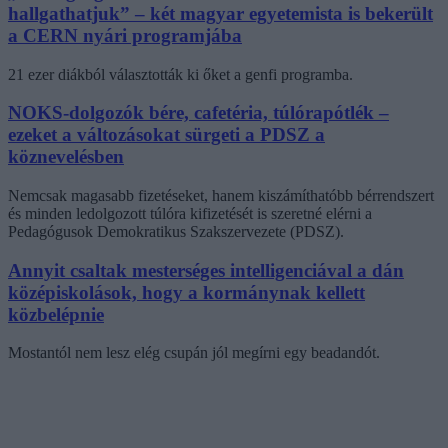
hallgathatjuk” – két magyar egyetemista is bekerült
a CERN nyári programjába
21 ezer diákból választották ki őket a genfi programba.
NOKS-dolgozók bére, cafetéria, túlórapótlék –
ezeket a változásokat sürgeti a PDSZ a
köznevelésben
Nemcsak magasabb fizetéseket, hanem kiszámíthatóbb bérrendszert
és minden ledolgozott túlóra kifizetését is szeretné elérni a
Pedagógusok Demokratikus Szakszervezete (PDSZ).
Annyit csaltak mesterséges intelligenciával a dán
középiskolások, hogy a kormánynak kellett
közbelépnie
Mostantól nem lesz elég csupán jól megírni egy beadandót.