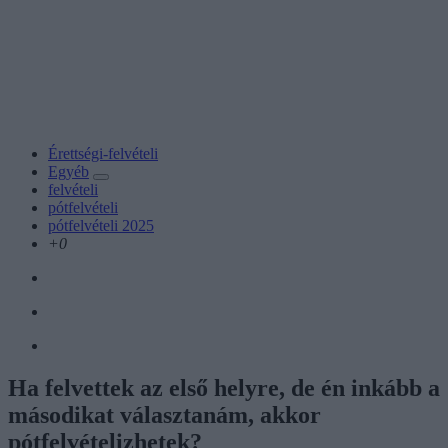
Érettségi-felvételi
Egyéb
felvételi
pótfelvételi
pótfelvételi 2025
+0
Ha felvettek az első helyre, de én inkább a
másodikat választanám, akkor
pótfelvételizhetek?