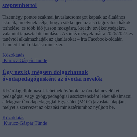
szeptembertől
Tizennégy pontos szakmai javaslatcsomagot kaptak az általános
iskolák, amelynek célja, hogy csökkenjen az alsó tagozatos diákok
terhelése, és több idő jusson mozgásra, kreatív tevékenységekre,
valamint tapasztalati tanulásra. Az intézmények már a 2026/2027-es
tanévtől alkalmazhatják az ajánlásokat – írta Facebook-oldalán
Lannert Judit oktatási miniszter.
Közoktatás
Kurucz-Gáspár Tünde
Úgy néz ki, mégsem dolgozhatnak
óvodapedagógusként az óvodai nevelők
Kizárólag diplomások lehetnek óvónők, az óvodai nevelőket
pedagógiai vagy gyógypedagógiai asszisztensként lehet alkalmazni
a Magyar Óvodapedagógiai Egyesület (MOE) javaslata alapján,
melyet a szervezet az oktatási minisztériumhoz nyújtott be.
Közoktatás
Kurucz-Gáspár Tünde