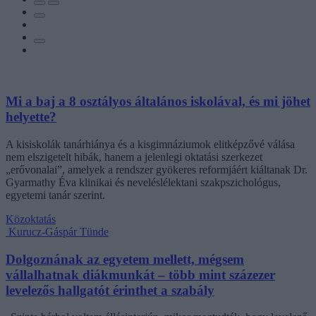
Mi a baj a 8 osztályos általános iskolával, és mi jöhet
helyette?
A kisiskolák tanárhiánya és a kisgimnáziumok elitképzővé válása
nem elszigetelt hibák, hanem a jelenlegi oktatási szerkezet
„erővonalai”, amelyek a rendszer gyökeres reformjáért kiáltanak Dr.
Gyarmathy Éva klinikai és neveléslélektani szakpszichológus,
egyetemi tanár szerint.
Közoktatás
Kurucz-Gáspár Tünde
Dolgoznának az egyetem mellett, mégsem
vállalhatnak diákmunkát – több mint százezer
levelezős hallgatót érinthet a szabály