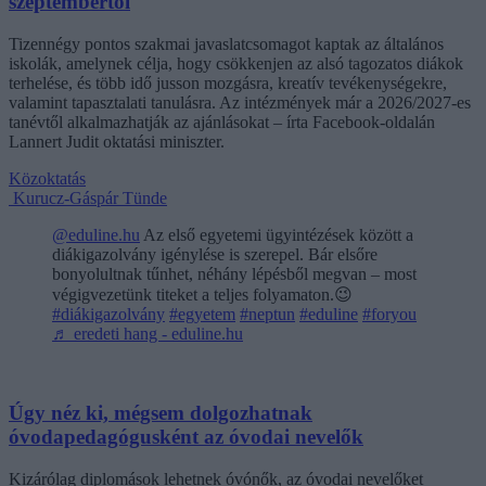
szeptembertől
Tizennégy pontos szakmai javaslatcsomagot kaptak az általános
iskolák, amelynek célja, hogy csökkenjen az alsó tagozatos diákok
terhelése, és több idő jusson mozgásra, kreatív tevékenységekre,
valamint tapasztalati tanulásra. Az intézmények már a 2026/2027-es
tanévtől alkalmazhatják az ajánlásokat – írta Facebook-oldalán
Lannert Judit oktatási miniszter.
Közoktatás
Kurucz-Gáspár Tünde
@eduline.hu
Az első egyetemi ügyintézések között a
diákigazolvány igénylése is szerepel. Bár elsőre
bonyolultnak tűnhet, néhány lépésből megvan – most
végigvezetünk titeket a teljes folyamaton.😉
#diákigazolvány
#egyetem
#neptun
#eduline
#foryou
♬ eredeti hang - eduline.hu
Úgy néz ki, mégsem dolgozhatnak
óvodapedagógusként az óvodai nevelők
Kizárólag diplomások lehetnek óvónők, az óvodai nevelőket