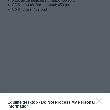
ALA német nemzetiségi tanító: 450 pont
ONK etika-történelem tanári: 450 pont
ONK jogász: 432 pont
Eduline desktop -
Do Not Process My Personal
Information