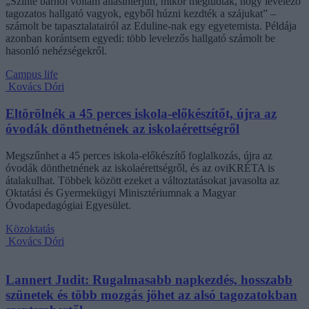
„Szinte bárhol voltam állásinterjún, mikor megtudták, hogy levelező
tagozatos hallgató vagyok, egyből húzni kezdték a szájukat” –
számolt be tapasztalatairól az Eduline-nak egy egyetemista. Példája
azonban korántsem egyedi: több levelezős hallgató számolt be
hasonló nehézségekről.
Campus life
Kovács Dóri
Eltörölnék a 45 perces iskola-előkészítőt, újra az
óvodák dönthetnének az iskolaérettségről
Megszűnhet a 45 perces iskola-előkészítő foglalkozás, újra az
óvodák dönthetnének az iskolaérettségről, és az oviKRÉTA is
átalakulhat. Többek között ezeket a változtatásokat javasolta az
Oktatási és Gyermekügyi Minisztériumnak a Magyar
Óvodapedagógiai Egyesület.
Közoktatás
Kovács Dóri
Lannert Judit: Rugalmasabb napkezdés, hosszabb
szünetek és több mozgás jöhet az alsó tagozatokban