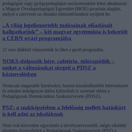
pedagógiai vagy gyógypedagógiai asszisztensként lehet alkalmazni
a Magyar Óvodapedagógiai Egyesület (MOE) javaslata alapján,
melyet a szervezet az oktatási minisztériumhoz nyújtott be.
„A világ legelismertebb tudósainak előadásait
hallgathatjuk” – két magyar egyetemista is bekerült
a CERN nyári programjába
21 ezer diákból választották ki őket a genfi programba.
NOKS-dolgozók bére, cafetéria, túlórapótlék –
ezeket a változásokat sürgeti a PDSZ a
köznevelésben
Nemcsak magasabb fizetéseket, hanem kiszámíthatóbb bérrendszert
és minden ledolgozott túlóra kifizetését is szeretné elérni a
Pedagógusok Demokratikus Szakszervezete (PDSZ).
PSZ: a szakképzésben a felelősség mellett hatáskört
is kell adni az iskoláknak
Nem volt közvetlen egyeztetés a törvénytervezetről, mégis elküldte
részletes észrevételeit a Pedagógusok Szakszervezete (PSZ) a