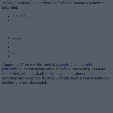
szüksége azoknak, akik ezekre a képzésekre akartak a pótfelvételin
bekerülni.
Eduline
Augusztus 27-én este hirdették ki a
ponthatárokat az idei
pótfelvételin
. Voltak ugyan olyan képzések, ahova még 200 pont
sem kellett, ellenben akadtak olyan szakok is, ahova a 400 pont is
kevésnek bizonyult. Azt érdemes kiemelni, hogy a szakok többsége
önköltséges formában indult.