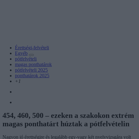
Érettségi-felvételi
Egyéb
pótfelvételi
magas ponthatárok
pótfelvételi 2025
ponthatárok 2025
+1
454, 460, 500 – ezeken a szakokon extrém
magas ponthatárt húztak a pótfelvételin
Nagyon jó érettségire és legalább egy-vagy két nyelvvizsgára volt