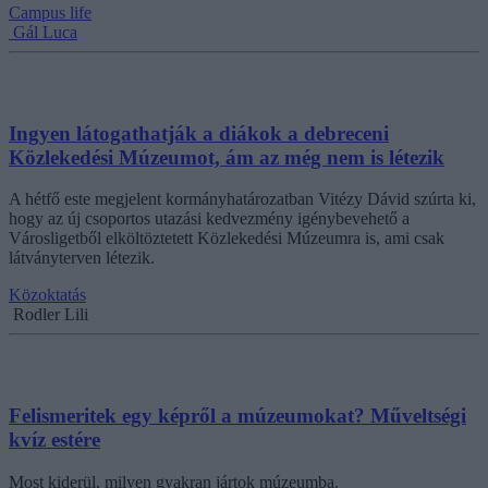
Campus life
Gál Luca
Ingyen látogathatják a diákok a debreceni
Közlekedési Múzeumot, ám az még nem is létezik
A hétfő este megjelent kormányhatározatban Vitézy Dávid szúrta ki,
hogy az új csoportos utazási kedvezmény igénybevehető a
Városligetből elköltöztetett Közlekedési Múzeumra is, ami csak
látványterven létezik.
Közoktatás
Rodler Lili
Felismeritek egy képről a múzeumokat? Műveltségi
kvíz estére
Most kiderül, milyen gyakran jártok múzeumba.