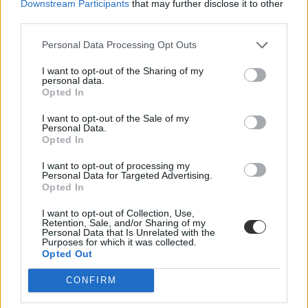
Downstream Participants
that may further disclose it to other
veresegyházi diákoknak
third parties.
Veresegyház pont abba a választókörzetbe esik, ahol Hankó
Personal Data Processing Opt Outs
hagyományosan indulni szokott a választásokon.
I want to opt-out of the Sharing of my
Közoktatás
personal data.
Kurucz-Gáspár Tünde
Opted In
I want to opt-out of the Sale of my
Personal Data.
Opted In
Két évtizedet kellett rá várni, de megnyílt a világ
I want to opt-out of processing my
legnagyobb régészeti múzeuma
Personal Data for Targeted Advertising.
Opted In
Huszonkét évnyi várakozás, forradalmak, világjárvány és
megszámlálhatatlan csúszás után végre megnyílt a világ legnagyobb
I want to opt-out of Collection, Use,
civilizációknak szentelt múzeuma. A több mint 100 ezer műkincset
Retention, Sale, and/or Sharing of my
bemutató Grand Egyptian Museum közvetlenül a gízai piramisok
Personal Data that Is Unrelated with the
Purposes for which it was collected.
mellett várja a látogatókat – és már most a modern építészet egyik
Opted Out
csodájaként emlegetik.
Campus life
CONFIRM
Palotás Zsuzsanna