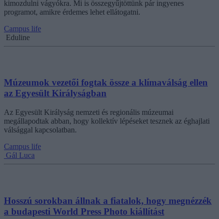
kimozdulni vágyókra. Mi is összegyűjtöttünk pár ingyenes
programot, amikre érdemes lehet ellátogatni.
Campus life
Eduline
Múzeumok vezetői fogtak össze a klímaválság ellen
az Egyesült Királyságban
Az Egyesült Királyság nemzeti és regionális múzeumai
megállapodtak abban, hogy kollektív lépéseket tesznek az éghajlati
válsággal kapcsolatban.
Campus life
Gál Luca
Hosszú sorokban állnak a fiatalok, hogy megnézzék
a budapesti World Press Photo kiállítást