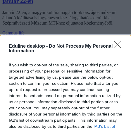
január 22-én
Január 22-én, a magyar kultúra napján több országos múzeum
állandó kiállítása is ingyenesen lesz látogatható – derül ki a
Szépművészeti Múzeum MTI-hez eljuttatott közleményéből.
Campus life
Palotás Zsuzsanna
Eduline desktop -
Do Not Process My Personal
Information
Rangos nemzetközi díjat nyert a Néprajzi Múzeum
If you wish to opt-out of the sale, sharing to third parties, or
gyerekprogramja
processing of your personal or sensitive information for
targeted advertising by us, please use the below opt-out
A múzeum egy egész éjszakás, gyerekeknek szóló programjával
section to confirm your selection. Please note that after your
érdemelte ki a különdíjat.
opt-out request is processed you may continue seeing
interest-based ads based on personal information utilized by
Campus life
us or personal information disclosed to third parties prior to
Gál Luca
your opt-out. You may separately opt-out of the further
disclosure of your personal information by third parties on the
IAB’s list of downstream participants. This information may
also be disclosed by us to third parties on the
IAB’s List of
Hankó Balázs 650 múzeumi belépőt osztott ki