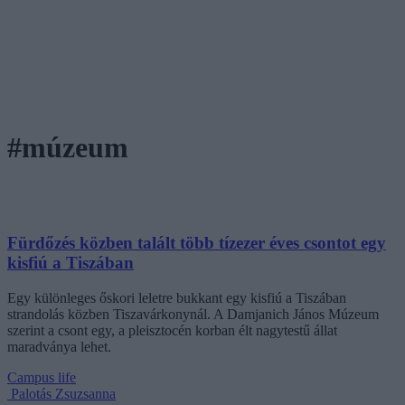
#múzeum
Fürdőzés közben talált több tízezer éves csontot egy
kisfiú a Tiszában
Egy különleges őskori leletre bukkant egy kisfiú a Tiszában
strandolás közben Tiszavárkonynál. A Damjanich János Múzeum
szerint a csont egy, a pleisztocén korban élt nagytestű állat
maradványa lehet.
Campus life
Palotás Zsuzsanna