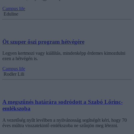
Campus life
Eduline
Öt szuper őszi program hétvégére
Legyen kertmozi vagy kiállítás, mindenképp érdemes kimozdulni
ezen a hétvégén is.
Campus life
Rodler Lili
A megszűnés határára sodródott a Szabó Lőrinc-
emlékszoba
A vezetőség nyílt levélben a nyilvánosság segítségét kéri, hogy 70
éves múltra visszatekintő emlékszoba ne szűnjön meg létezni.