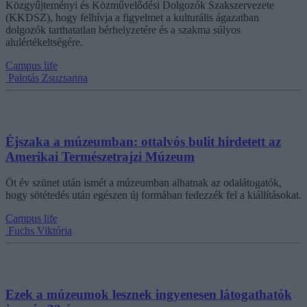
Közgyűjteményi és Közművelődési Dolgozók Szakszervezete
(KKDSZ), hogy felhívja a figyelmet a kulturális ágazatban
dolgozók tarthatatlan bérhelyzetére és a szakma súlyos
alulértékeltségére.
Campus life
Palotás Zsuzsanna
Éjszaka a múzeumban: ottalvós bulit hirdetett az
Amerikai Természetrajzi Múzeum
Öt év szünet után ismét a múzeumban alhatnak az odalátogatók,
hogy sötétedés után egészen új formában fedezzék fel a kiállításokat.
Campus life
Fuchs Viktória
Ezek a múzeumok lesznek ingyenesen látogathatók