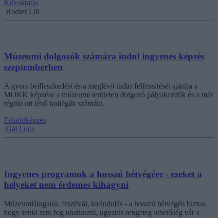
Közoktatás
Rodler Lili
Múzeumi dolgozók számára indul ingyenes képzés
szeptemberben
A gyors beilleszkedést és a meglévő tudás felfrissítését ajánlja a
MOKK képzése a múzeumi területen dolgozó pályakezdők és a már
régóta ott lévő kollégák számára.
Felnőttképzés
Gál Luca
Ingyenes programok a hosszú hétvégére - ezeket a
helyeket nem érdemes kihagyni
Múzeumlátogatás, fesztivál, kirándulás - a hosszú hétvégén biztos,
hogy senki sem fog unatkozni, ugyanis rengeteg lehetőség vár a