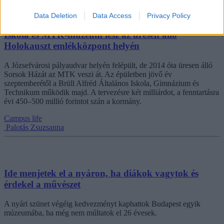
Data Deletion
Data Access
Privacy Policy
Iskola és MTK-múzeum lesz az üresen álló
Holokauszt emlékközpont helyén
A Józsefvárosi pályaudvar helyén felépült, de 2014 óta üresen álló
Sorsok Házát az MTK veszi át. Az épületben jövő év
szeptemberétől a Brüll Alfréd Általános Iskola, Gimnázium és
Technikum működik majd. A tervezésre két milliárdot, a fenntartásra
évi 450–500 millió forintot szán a kormány.
Campus life
Palotás Zsuzsanna
Ide menjetek el a nyáron, ha diákok vagytok és
érdekel a művészet
A nyári szünet végéig kedvezményt kaphattok Budapest egyik
múzeumába, ha még nem múltatok el 26 évesek.