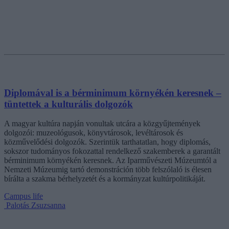
Diplomával is a bérminimum környékén keresnek –
tüntettek a kulturális dolgozók
A magyar kultúra napján vonultak utcára a közgyűjtemények
dolgozói: muzeológusok, könyvtárosok, levéltárosok és
közművelődési dolgozók. Szerintük tarthatatlan, hogy diplomás,
sokszor tudományos fokozattal rendelkező szakemberek a garantált
bérminimum környékén keresnek. Az Iparművészeti Múzeumtól a
Nemzeti Múzeumig tartó demonstráción több felszólaló is élesen
bírálta a szakma bérhelyzetét és a kormányzat kultúrpolitikáját.
Campus life
Palotás Zsuzsanna