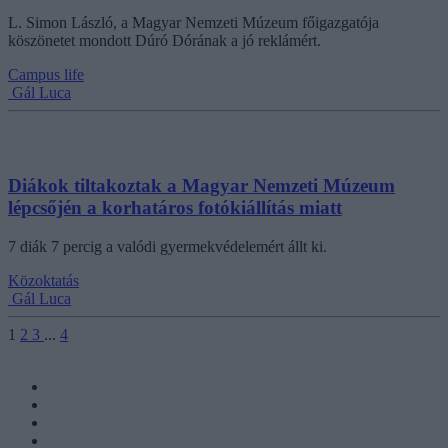
L. Simon László, a Magyar Nemzeti Múzeum főigazgatója
köszönetet mondott Dúró Dórának a jó reklámért.
Campus life
Gál Luca
Diákok tiltakoztak a Magyar Nemzeti Múzeum
lépcsőjén a korhatáros fotókiállítás miatt
7 diák 7 percig a valódi gyermekvédelemért állt ki.
Közoktatás
Gál Luca
1
2
3
...
4