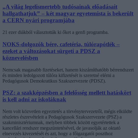
„A világ legelismertebb tudósainak előadásait
hallgathatjuk” – két magyar egyetemista is bekerült
a CERN nyári programjába
21 ezer diákból választották ki őket a genfi programba.
NOKS-dolgozók bére, cafetéria, túlórapótlék –
ezeket a változásokat sürgeti a PDSZ a
köznevelésben
Nemcsak magasabb fizetéseket, hanem kiszámíthatóbb bérrendszert
és minden ledolgozott túlóra kifizetését is szeretné elérni a
Pedagógusok Demokratikus Szakszervezete (PDSZ).
PSZ: a szakképzésben a felelősség mellett hatáskört
is kell adni az iskoláknak
Nem volt közvetlen egyeztetés a törvénytervezetről, mégis elküldte
részletes észrevételeit a Pedagógusok Szakszervezete (PSZ) a
szakminisztériumnak, melyben többek között egyetértettek a
kancellári rendszer megszüntetésével, de javasolják az oktató
elnevezés kivezetését és azt, hogy a főigazgatói poszthoz