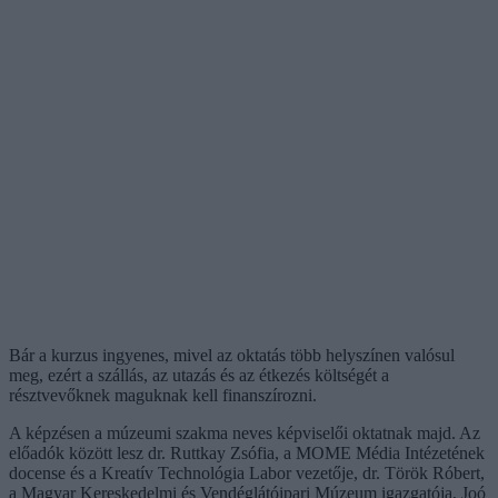
Bár a kurzus ingyenes, mivel az oktatás több helyszínen valósul
meg, ezért a szállás, az utazás és az étkezés költségét a
résztvevőknek maguknak kell finanszírozni.
A képzésen a múzeumi szakma neves képviselői oktatnak majd. Az
előadók között lesz dr. Ruttkay Zsófia, a MOME Média Intézetének
docense és a Kreatív Technológia Labor vezetője, dr. Török Róbert,
a Magyar Kereskedelmi és Vendéglátóipari Múzeum igazgatója, Joó