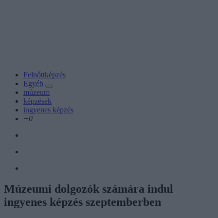
Felnőttképzés
Egyéb
múzeum
képzések
ingyenes képzés
+0
Múzeumi dolgozók számára indul
ingyenes képzés szeptemberben