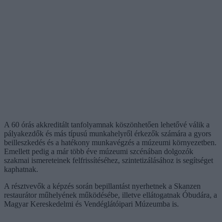
A 60 órás akkreditált tanfolyamnak köszönhetően lehetővé válik a
pályakezdők és más típusú munkahelyről érkezők számára a gyors
beilleszkedés és a hatékony munkavégzés a múzeumi környezetben.
Emellett pedig a már több éve múzeumi szcénában dolgozók
szakmai ismereteinek felfrissítéséhez, szintetizálásához is segítséget
kaphatnak.
A résztvevők a képzés során bepillantást nyerhetnek a Skanzen
restaurátor műhelyének működésébe, illetve ellátogatnak Óbudára, a
Magyar Kereskedelmi és Vendéglátóipari Múzeumba is.