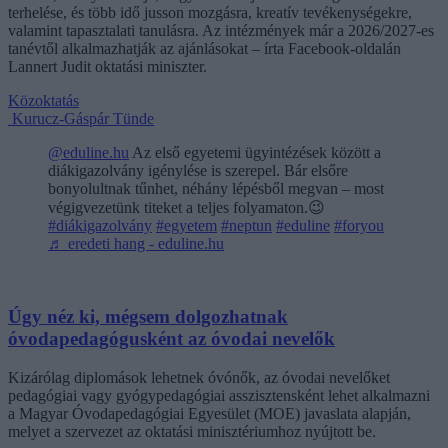
terhelése, és több idő jusson mozgásra, kreatív tevékenységekre,
valamint tapasztalati tanulásra. Az intézmények már a 2026/2027-es
tanévtől alkalmazhatják az ajánlásokat – írta Facebook-oldalán
Lannert Judit oktatási miniszter.
Közoktatás
Kurucz-Gáspár Tünde
@eduline.hu
Az első egyetemi ügyintézések között a
diákigazolvány igénylése is szerepel. Bár elsőre
bonyolultnak tűnhet, néhány lépésből megvan – most
végigvezetünk titeket a teljes folyamaton.😉
#diákigazolvány
#egyetem
#neptun
#eduline
#foryou
♬ eredeti hang - eduline.hu
Úgy néz ki, mégsem dolgozhatnak
óvodapedagógusként az óvodai nevelők
Kizárólag diplomások lehetnek óvónők, az óvodai nevelőket
pedagógiai vagy gyógypedagógiai asszisztensként lehet alkalmazni
a Magyar Óvodapedagógiai Egyesület (MOE) javaslata alapján,
melyet a szervezet az oktatási minisztériumhoz nyújtott be.