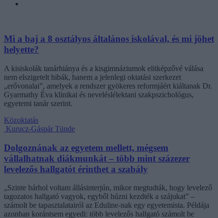
Mi a baj a 8 osztályos általános iskolával, és mi jöhet
helyette?
A kisiskolák tanárhiánya és a kisgimnáziumok elitképzővé válása
nem elszigetelt hibák, hanem a jelenlegi oktatási szerkezet
„erővonalai”, amelyek a rendszer gyökeres reformjáért kiáltanak Dr.
Gyarmathy Éva klinikai és neveléslélektani szakpszichológus,
egyetemi tanár szerint.
Közoktatás
Kurucz-Gáspár Tünde
Dolgoznának az egyetem mellett, mégsem
vállalhatnak diákmunkát – több mint százezer
levelezős hallgatót érinthet a szabály
„Szinte bárhol voltam állásinterjún, mikor megtudták, hogy levelező
tagozatos hallgató vagyok, egyből húzni kezdték a szájukat” –
számolt be tapasztalatairól az Eduline-nak egy egyetemista. Példája
azonban korántsem egyedi: több levelezős hallgató számolt be