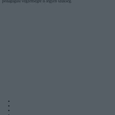
pedagógusi végzettségre is legyen szükség.