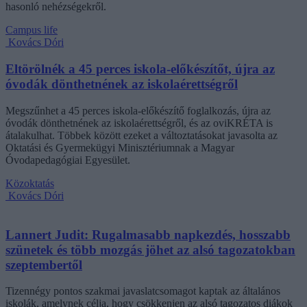
hasonló nehézségekről.
Campus life
Kovács Dóri
Eltörölnék a 45 perces iskola-előkészítőt, újra az
óvodák dönthetnének az iskolaérettségről
Megszűnhet a 45 perces iskola-előkészítő foglalkozás, újra az
óvodák dönthetnének az iskolaérettségről, és az oviKRÉTA is
átalakulhat. Többek között ezeket a változtatásokat javasolta az
Oktatási és Gyermekügyi Minisztériumnak a Magyar
Óvodapedagógiai Egyesület.
Közoktatás
Kovács Dóri
Lannert Judit: Rugalmasabb napkezdés, hosszabb
szünetek és több mozgás jöhet az alsó tagozatokban
szeptembertől
Tizennégy pontos szakmai javaslatcsomagot kaptak az általános
iskolák, amelynek célja, hogy csökkenjen az alsó tagozatos diákok