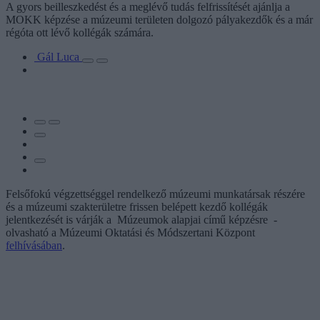
A gyors beilleszkedést és a meglévő tudás felfrissítését ajánlja a
MOKK képzése a múzeumi területen dolgozó pályakezdők és a már
régóta ott lévő kollégák számára.
Gál Luca
Felsőfokú végzettséggel rendelkező múzeumi munkatársak részére
és a múzeumi szakterületre frissen belépett kezdő kollégák
jelentkezését is várják a Múzeumok alapjai című képzésre -
olvasható a Múzeumi Oktatási és Módszertani Központ
felhívásában
.