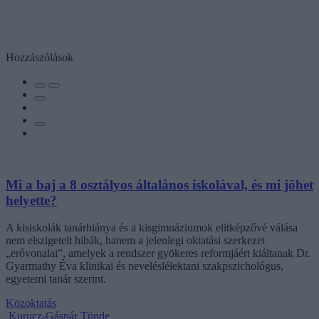
Hozzászólások
Mi a baj a 8 osztályos általános iskolával, és mi jöhet
helyette?
A kisiskolák tanárhiánya és a kisgimnáziumok elitképzővé válása
nem elszigetelt hibák, hanem a jelenlegi oktatási szerkezet
„erővonalai”, amelyek a rendszer gyökeres reformjáért kiáltanak Dr.
Gyarmathy Éva klinikai és neveléslélektani szakpszichológus,
egyetemi tanár szerint.
Közoktatás
Kurucz-Gáspár Tünde