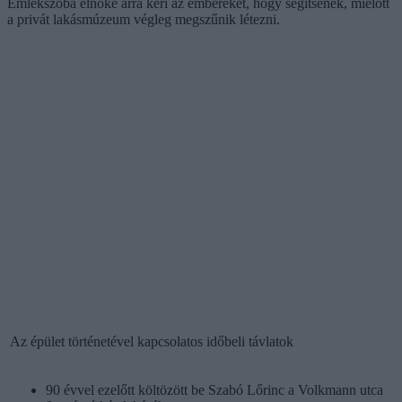
Emlékszoba elnöke arra kéri az embereket, hogy segítsenek, mielőtt
a privát lakásmúzeum végleg megszűnik létezni.
Az épület történetével kapcsolatos időbeli távlatok
90 évvel ezelőtt költözött be Szabó Lőrinc a Volkmann utca