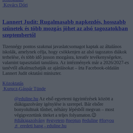
Kovács Dóri
Lannert Judit: Rugalmasabb napkezdés, hosszabb
szünetek és több mozgás jöhet az alsó tagozatokban
szeptembertől
Tizennégy pontos szakmai javaslatcsomagot kaptak az általános
iskolák, amelynek célja, hogy csökkenjen az alsó tagozatos diákok
terhelése, és több idő jusson mozgásra, kreatív tevékenységekre,
valamint tapasztalati tanulásra. Az intézmények már a 2026/2027-es
tanévtől alkalmazhatják az ajánlásokat – írta Facebook-oldalán
Lannert Judit oktatási miniszter.
Közoktatás
Kurucz-Gáspár Tünde
@eduline.hu
Az első egyetemi ügyintézések között a
diákigazolvány igénylése is szerepel. Bár elsőre
bonyolultnak tűnhet, néhány lépésből megvan – most
végigvezetünk titeket a teljes folyamaton.😉
#diákigazolvány
#egyetem
#neptun
#eduline
#foryou
♬ eredeti hang - eduline.hu