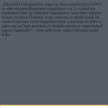
„Elkeserítő! Felfoghatatlan, hogy egy ilyen nemzeti kincs ENNYI
év után visszafordíthatatlanul megszűnjön és a 21. század sok
tekintetben kétes, új értékeinek forgatagában észrevétlen eltűnjön!
Kérem, ha fontos Önöknek, hogy esélyesen az iskolás koruk óta
ismert és szeretett versek megszületésének a helyszíne továbbra is,
talán még az Önök gyerekeik és utódjaik számára is megtekinthető
legyen: segítsenek!” – kérte nyílt levele végén Gáborjáni-Szabó
Réka.