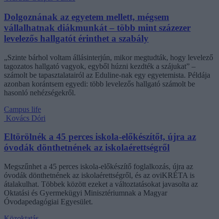
Dolgoznának az egyetem mellett, mégsem
vállalhatnak diákmunkát – több mint százezer
levelezős hallgatót érinthet a szabály
„Szinte bárhol voltam állásinterjún, mikor megtudták, hogy levelező
tagozatos hallgató vagyok, egyből húzni kezdték a szájukat” –
számolt be tapasztalatairól az Eduline-nak egy egyetemista. Példája
azonban korántsem egyedi: több levelezős hallgató számolt be
hasonló nehézségekről.
Campus life
Kovács Dóri
Eltörölnék a 45 perces iskola-előkészítőt, újra az
óvodák dönthetnének az iskolaérettségről
Megszűnhet a 45 perces iskola-előkészítő foglalkozás, újra az
óvodák dönthetnének az iskolaérettségről, és az oviKRÉTA is
átalakulhat. Többek között ezeket a változtatásokat javasolta az
Oktatási és Gyermekügyi Minisztériumnak a Magyar
Óvodapedagógiai Egyesület.
Közoktatás