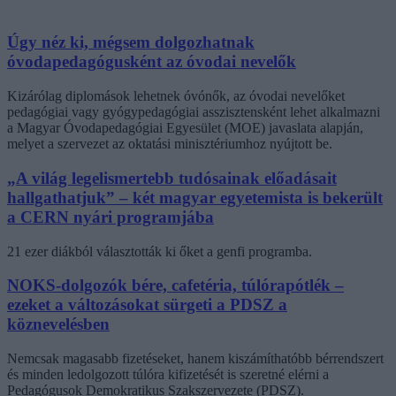
Úgy néz ki, mégsem dolgozhatnak
óvodapedagógusként az óvodai nevelők
Kizárólag diplomások lehetnek óvónők, az óvodai nevelőket
pedagógiai vagy gyógypedagógiai asszisztensként lehet alkalmazni
a Magyar Óvodapedagógiai Egyesület (MOE) javaslata alapján,
melyet a szervezet az oktatási minisztériumhoz nyújtott be.
„A világ legelismertebb tudósainak előadásait
hallgathatjuk” – két magyar egyetemista is bekerült
a CERN nyári programjába
21 ezer diákból választották ki őket a genfi programba.
NOKS-dolgozók bére, cafetéria, túlórapótlék –
ezeket a változásokat sürgeti a PDSZ a
köznevelésben
Nemcsak magasabb fizetéseket, hanem kiszámíthatóbb bérrendszert
és minden ledolgozott túlóra kifizetését is szeretné elérni a
Pedagógusok Demokratikus Szakszervezete (PDSZ).