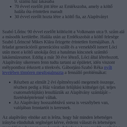
9. számú ház lakásába
70 évvel ezelőtt jött létre az Emlékszoba, amely a költő
halála óta érintetlen maradt
30 évvel ezeőlt hozta létre a költő fia, az Alapítványt
Szabó Lőrinc 90 évvel ezelőtt költözött a Volkmann utca 9. szám alá
a második kerületbe. Halála után az Emlékszobát a költő felesége
Szabó Lőrincné Mikes Klára őrizgette érintetlen formájában. A
feladat generációról generációra szállt és a versekből ismert Lóci
után most a költő unokája őrzi a hatalmas kincsnek számító
lakásmúzeumot. Eddig a már 30 éve létező, Lóci által létrehozott,
Alapítvány sikeresen fenn tudta tartani az épületet, idén viszont
mélyponthoz érkezett a törekvés. Gáborjáni-Szabó Réka
nyílt
levelében tömören megfogalmazta
a fennálló problémákat:
Részben az elmúlt 2 évi építményadó megemelt összege,
részben pedig a Ház váratlan felújítási költségei (pl. teljes
csatornafelújítás) lenullázták az Alapítvány számláját –
fizetésképtelenné váltak.
Az Alapítvány hosszabbtávú sorsa is veszélyben van,
valójában fenntartót is keresnek.
Az alapítvány elnöke azt is leírta, hogy bár minden lehetséges
irányba elindultak segítséget kérve, érdemi választ és lehetséges