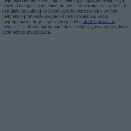
megoldást sehonnan sem kaptak. Jelenleg a legnagyobb segítség a
pénzbeli támogatásban lelhető, amivel a tartozásokat és a számlákat
ki tudnák egyenlíteni, és lehetőleg időt nyerhessenek a további
mélyreható problémák megoldásával kapcsolatban. Azt is
megfogalmazta, hogy nagy segítség lehet a
hírrel kapcsolatos
megosztás
is, hiszen bárhonnan érkezhet segítség, és-vagy jó ötlet az
adott helyzet megoldására.