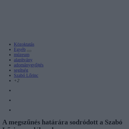
Közoktatás
Egyéb
múzeum
alapítvány
adománygyűjtés
segítség
Szabó Lőrinc
+2
A megszűnés határára sodródott a Szabó