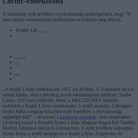
Lőrinc-emlékszoba
A vezetőség nyílt levélben a nyilvánosság segítségét kéri, hogy 70
éves múltra visszatekintő emlékszoba ne szűnjön meg létezni.
Rodler Lili
„A Szabó Lőrinc-emlékszoba 1957 óta áll fenn. A Volkmann utca 8.
számú házba, ahol a jelenlegi privát lakásmúzeum található, Szabó
Lőrinc 1935-ben költözött. Most, a MEGSZŰNÉS határára
sodródott a Szabó Lőrinc-emlékszoba. A költő unokája, Gáborjáni-
Szabó Réka a tegnap közzétett nyílt levelében a nyilvánosság
segítségét kéri” – olvasható a
facebook posztban
, amit szeptember
14-én tett közzé a Pasaréti Szabó Lőrinc Magyar-Angol Két Tanítási
Nyelvű Általános Iskola és Gimnázium. A nyílt levélben Gáborjáni-
Szabó Réka, a költő unokája és a Szabó Lőrinc Alapítvány és