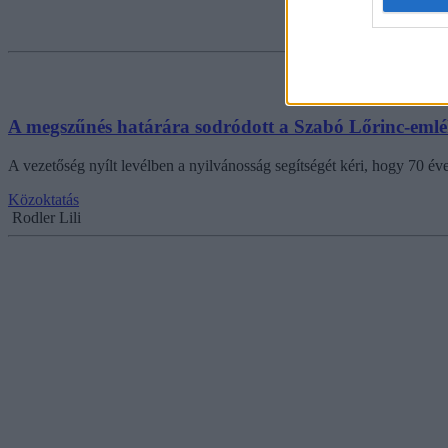
A megszűnés határára sodródott a Szabó Lőrinc-eml
A vezetőség nyílt levélben a nyilvánosság segítségét kéri, hogy 70 év
Közoktatás
Rodler Lili