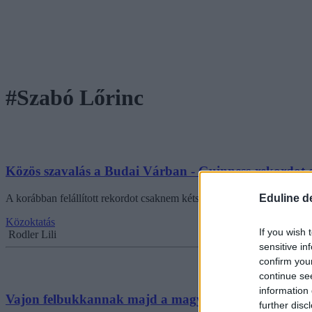
#Szabó Lőrinc
Közös szavalás a Budai Várban - Guinness-rekordot 
Eduline d
A korábban felállított rekordot csaknem kétszeresen túlszárnyalták.
Közoktatás
If you wish 
Rodler Lili
sensitive in
confirm you
continue se
information 
Vajon felbukkannak majd a magyarérettségiben? Ily
further disc