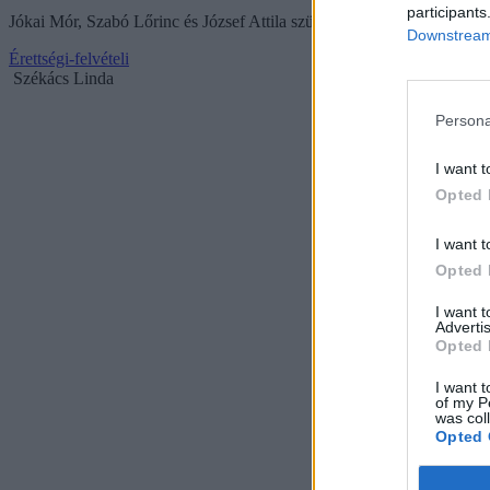
participants
Jókai Mór, Szabó Lőrinc és József Attila születésének évfordulója is 
Downstream 
Érettségi-felvételi
Székács Linda
Persona
I want t
Opted 
I want t
Opted 
I want 
Advertis
Opted 
I want t
of my P
was col
Opted 