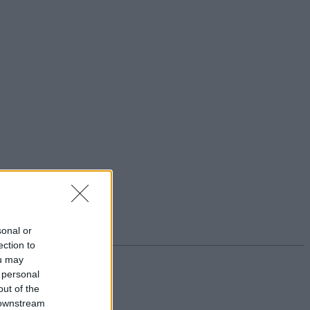
sonal or
ection to
ou may
 personal
out of the
 downstream