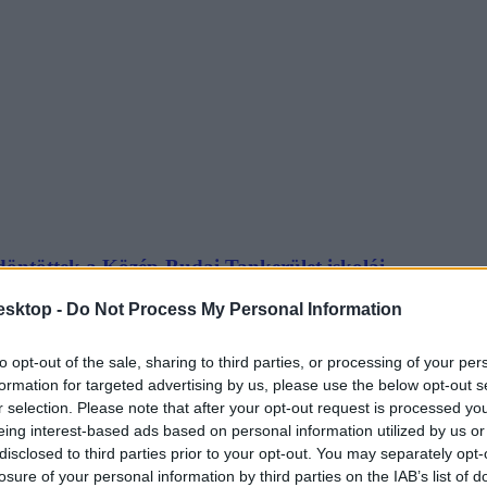
döntöttek a Közép-Budai Tankerület iskolái
esktop -
Do Not Process My Personal Information
to opt-out of the sale, sharing to third parties, or processing of your per
formation for targeted advertising by us, please use the below opt-out s
r selection. Please note that after your opt-out request is processed y
eing interest-based ads based on personal information utilized by us or
disclosed to third parties prior to your opt-out. You may separately opt-
en irodalmi évfordulók vannak 2025-ben
losure of your personal information by third parties on the IAB’s list of