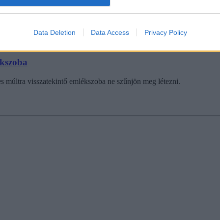
Data Deletion
Data Access
Privacy Policy
ékszoba
es múltra visszatekintő emlékszoba ne szűnjön meg létezni.