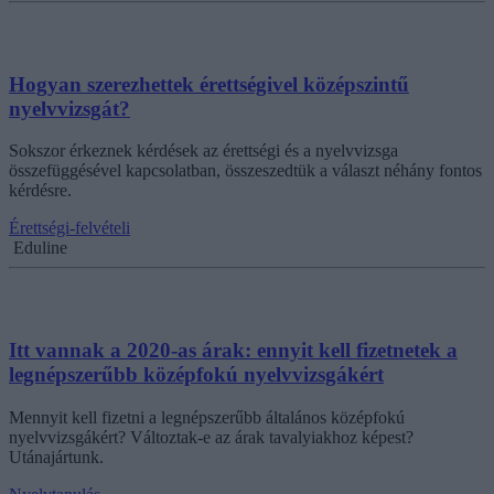
Hogyan szerezhettek érettségivel középszintű
nyelvvizsgát?
Sokszor érkeznek kérdések az érettségi és a nyelvvizsga
összefüggésével kapcsolatban, összeszedtük a választ néhány fontos
kérdésre.
Érettségi-felvételi
Eduline
Itt vannak a 2020-as árak: ennyit kell fizetnetek a
legnépszerűbb középfokú nyelvvizsgákért
Mennyit kell fizetni a legnépszerűbb általános középfokú
nyelvvizsgákért? Változtak-e az árak tavalyiakhoz képest?
Utánajártunk.