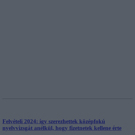
Felvételi 2024: így szerezhettek középfokú
nyelvvizsgát anélkül, hogy fizetnetek kellene érte