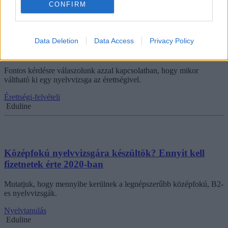
CONFIRM
Hogyan tudtok érettségivel nyelvvizsgát szerezni? Itt
Data Deletion
Data Access
Privacy Policy
válasz
Fontos kérdésre válaszolunk azzal kapcsolatban, hogy mikor
váltható ki egy nyelvvizsga az érettségivel.
Érettségi-felvételi
Eduline
Középfokú nyelvvizsgára készültök? Ennyit kell
fizetnetek érte 2020-ban
Mutatjuk, hogy mennyibe kerülnek a legnépszerűbb középfokú, B2-
es nyelvvizsgák.
Nyelvtanulás
Eduline