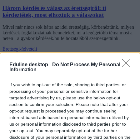
Három kérdés és válasz az érettségiről: ti
kérdeztétek, most elhoztuk a válaszokat
Mivel már nincs sok hátra az idei érettségiig, körbenéztünk, milyen
kérdések foglalkoztatnak benneteket, mi a legégetőbb téma most a
neten - a gyakorikérdések.hu felhozatalából szemezgettünk.
Érettségi-felvételi
Bezzeg Hanna
Eduline desktop -
Do Not Process My Personal
Information
Mutatjuk, mennyibe kerülnek a B2-es nyelvvizsgák
If you wish to opt-out of the sale, sharing to third parties, or
2022-ben
processing of your personal or sensitive information for
targeted advertising by us, please use the below opt-out
A legtöbb nyelvvizsgaközpontban nem változtattak a B2-es vizsgák
section to confirm your selection. Please note that after your
tavalyi árain.
opt-out request is processed you may continue seeing
interest-based ads based on personal information utilized by
Nyelvtanulás
us or personal information disclosed to third parties prior to
Eduline
your opt-out. You may separately opt-out of the further
disclosure of your personal information by third parties on the