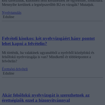
kell szerezniük, különben nem kerülhetnek be egyetemre, főiskolára.
Mennyibe kerülnek a legnépszerűbb B2-es vizsgák? Mutatjuk.
Nyelvtanulás
Eduline
Felvételi kisokos: két nyelvvizsgáért hány pontot
lehet kapni a felvételin?
Mi történik, ha valakinek ugyanabból a nyelvből középfokú és
felsőfokú nyelvvizsgája is van? Mindkettő ér többletpontot a
felvételin?
Érettségi-felvételi
Eduline
Akár felsőfokú nyelvvizsgát is szerezhetnek az
érettségizők ezzel a bizonyítvánnyal