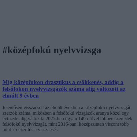
#középfokú nyelvvizsga
Míg középfokon drasztikus a csökkenés, addig a
felsőfokon nyelvvizsgázók száma alig változott az
elmúlt 9 évben
Jelentősen visszaesett az elmúlt években a középfokú nyelvvizsgát
szerzők száma, miközben a felsőfokú vizsgázók aránya közel egy
évtizede alig változik. 2025-ben ugyan 1495 fővel többen szereztek
felsőfokú nyelvvizsgát, mint 2016-ban, középszinten viszont több
mint 75 ezer fős a visszaesés.