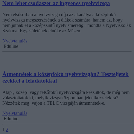
Nem lehet csodaszer az ingyenes nyelvvizsga
Nem elsősorban a nyelvvizsga díja az akadálya a középfokú
nyelvvizsga megszerzésének a diákok számára, hanem az, hogy
nem jutnak el a középszintű nyelvismeretig - mondta a Nyelviskolák
Szakmai Egyesületének elnöke az M1-en.
Nyelvtanulás
Eduline
Átmennétek a középfokú nyelvvizsgán? Teszteljétek
ezekkel a feladatokkal
Alap-, közép- vagy felsőfokú nyelvvizsgára készültök, de még nem
választottátok ki, melyik vizsgaközpontban jelentkezzetek rá?
Nézzétek meg, vajon a TELC vizsgáján átmennétek-e.
Nyelvtanulás
Eduline
1
2