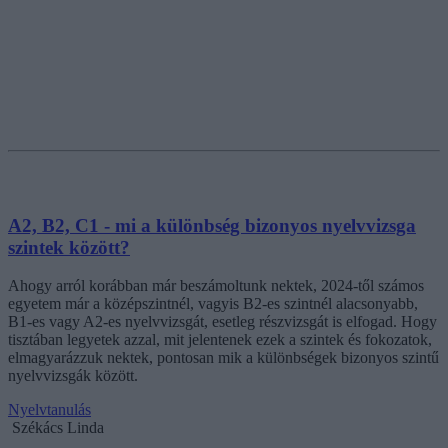
A2, B2, C1 - mi a különbség bizonyos nyelvvizsga
szintek között?
Ahogy arról korábban már beszámoltunk nektek, 2024-től számos
egyetem már a középszintnél, vagyis B2-es szintnél alacsonyabb,
B1-es vagy A2-es nyelvvizsgát, esetleg részvizsgát is elfogad. Hogy
tisztában legyetek azzal, mit jelentenek ezek a szintek és fokozatok,
elmagyarázzuk nektek, pontosan mik a különbségek bizonyos szintű
nyelvvizsgák között.
Nyelvtanulás
Székács Linda