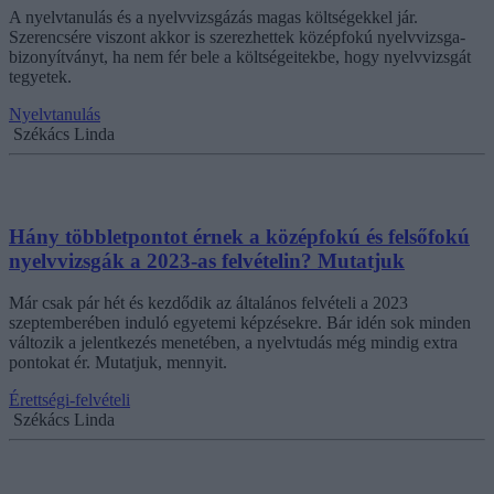
A nyelvtanulás és a nyelvvizsgázás magas költségekkel jár.
Szerencsére viszont akkor is szerezhettek középfokú nyelvvizsga-
bizonyítványt, ha nem fér bele a költségeitekbe, hogy nyelvvizsgát
tegyetek.
Nyelvtanulás
Székács Linda
Hány többletpontot érnek a középfokú és felsőfokú
nyelvvizsgák a 2023-as felvételin? Mutatjuk
Már csak pár hét és kezdődik az általános felvételi a 2023
szeptemberében induló egyetemi képzésekre. Bár idén sok minden
változik a jelentkezés menetében, a nyelvtudás még mindig extra
pontokat ér. Mutatjuk, mennyit.
Érettségi-felvételi
Székács Linda