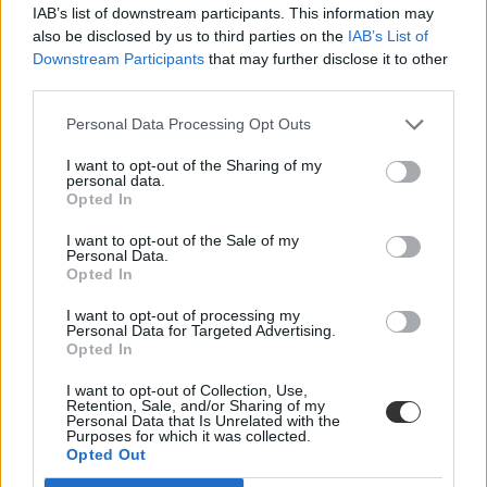
IAB’s list of downstream participants. This information may
also be disclosed by us to third parties on the
IAB’s List of
Mennyit kell fizetni a közép- és a felsőfokú
Downstream Participants
that may further disclose it to other
nyelvvizsgákért? Itt a 2021-es lista
third parties.
A B2-es nyelvvizsgáért 26 és 36 500 forint közötti összeget, a C1-
Personal Data Processing Opt Outs
esért 26 és 39 500 forint közötti összeget kell fizetnetek idén - több
nyelvvizsgaközpont emelt ugyanis valamennyit az árain.
I want to opt-out of the Sharing of my
personal data.
Nyelvtanulás
Opted In
Tóth Alexandra
I want to opt-out of the Sale of my
Personal Data.
Opted In
Több központban is emelkedtek a középfokú
I want to opt-out of processing my
nyelvvizsgák árai - itt a 2021-es lista
Personal Data for Targeted Advertising.
Opted In
Van, ahol egyáltalán nem változtattak az árakon a tavalyihoz képest,
I want to opt-out of Collection, Use,
míg máshol ötezer forintot is emeltek. Jó hír viszont, hogy az első
Retention, Sale, and/or Sharing of my
nyelvvizsga esetén visszaigényelhető összeg is növekedett.
Personal Data that Is Unrelated with the
Purposes for which it was collected.
Nyelvtanulás
Opted Out
Tóth Alexandra