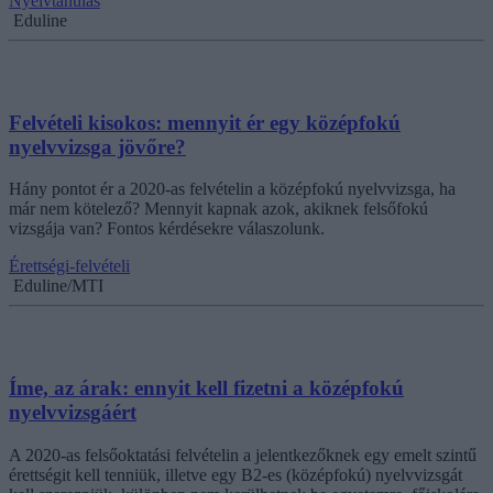
Nyelvtanulás
Eduline
Felvételi kisokos: mennyit ér egy középfokú
nyelvvizsga jövőre?
Hány pontot ér a 2020-as felvételin a középfokú nyelvvizsga, ha
már nem kötelező? Mennyit kapnak azok, akiknek felsőfokú
vizsgája van? Fontos kérdésekre válaszolunk.
Érettségi-felvételi
Eduline/MTI
Íme, az árak: ennyit kell fizetni a középfokú
nyelvvizsgáért
A 2020-as felsőoktatási felvételin a jelentkezőknek egy emelt szintű
érettségit kell tenniük, illetve egy B2-es (középfokú) nyelvvizsgát