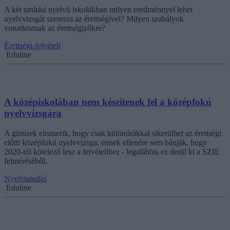
A két tanítási nyelvű iskolákban milyen eredménnyel lehet
nyelvvizsgát szerezni az érettségivel? Milyen szabályok
vonatkoznak az érettségizőkre?
Érettségi-felvételi
Eduline
A középiskolában nem készítenek fel a középfokú
nyelvvizsgára
A gimisek elismerik, hogy csak különórákkal sikerülhet az érettségi
előtti középfokú nyelvvizsga, ennek ellenére sem bánják, hogy
2020-tól kötelező lesz a felvételihez - legalábbis ez derül ki a SZIE
felméréséből.
Nyelvtanulás
Eduline