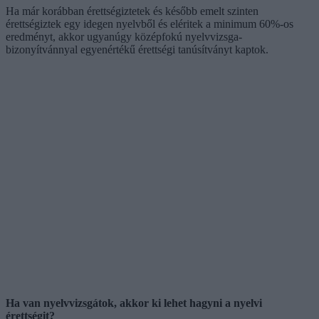
Ha már korábban érettségiztetek és később emelt szinten
érettségiztek egy idegen nyelvből és eléritek a minimum 60%-os
eredményt, akkor ugyanúgy középfokú nyelvvizsga-
bizonyítvánnyal egyenértékű érettségi tanúsítványt kaptok.
Ha van nyelvvizsgátok, akkor ki lehet hagyni a nyelvi
érettségit?