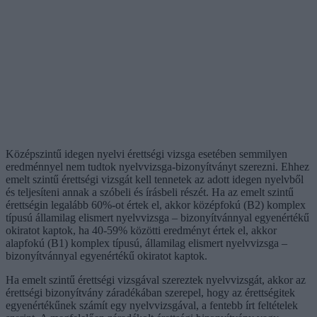
Középszintű idegen nyelvi érettségi vizsga esetében semmilyen
eredménnyel nem tudtok nyelvvizsga-bizonyítványt szerezni. Ehhez
emelt szintű érettségi vizsgát kell tennetek az adott idegen nyelvből
és teljesíteni annak a szóbeli és írásbeli részét. Ha az emelt szintű
érettségin legalább 60%-ot értek el, akkor középfokú (B2) komplex
típusú államilag elismert nyelvvizsga – bizonyítvánnyal egyenértékű
okiratot kaptok, ha 40-59% közötti eredményt értek el, akkor
alapfokú (B1) komplex típusú, államilag elismert nyelvvizsga –
bizonyítvánnyal egyenértékű okiratot kaptok.
Ha emelt szintű érettségi vizsgával szereztek nyelvvizsgát, akkor az
érettségi bizonyítvány záradékában szerepel, hogy az érettségitek
egyenértékűnek számít egy nyelvvizsgával, a fentebb írt feltételek