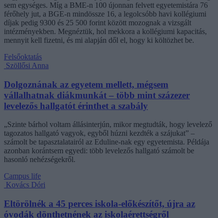
sem egységes. Míg a BME-n 100 újonnan felvett egyetemistára 76
férőhely jut, a BGE-n mindössze 16, a legolcsóbb havi kollégiumi
díjak pedig 9300 és 25 500 forint között mozognak a vizsgált
intézményekben. Megnéztük, hol mekkora a kollégiumi kapacitás,
mennyit kell fizetni, és mi alapján dől el, hogy ki költözhet be.
Felsőoktatás
Szöllősi Anna
Dolgoznának az egyetem mellett, mégsem
vállalhatnak diákmunkát – több mint százezer
levelezős hallgatót érinthet a szabály
„Szinte bárhol voltam állásinterjún, mikor megtudták, hogy levelező
tagozatos hallgató vagyok, egyből húzni kezdték a szájukat” –
számolt be tapasztalatairól az Eduline-nak egy egyetemista. Példája
azonban korántsem egyedi: több levelezős hallgató számolt be
hasonló nehézségekről.
Campus life
Kovács Dóri
Eltörölnék a 45 perces iskola-előkészítőt, újra az
óvodák dönthetnének az iskolaérettségről