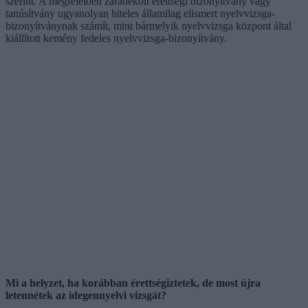
szerint. A megfelelően záradékolt érettségi bizonyítvány vagy
tanúsítvány ugyanolyan hiteles államilag elismert nyelvvizsga-
bizonyítványnak számít, mint bármelyik nyelvvizsga központ által
kiállított kemény fedeles nyelvvizsga-bizonyítvány.
Mi a helyzet, ha korábban érettségiztetek, de most újra
letennétek az idegennyelvi vizsgát?