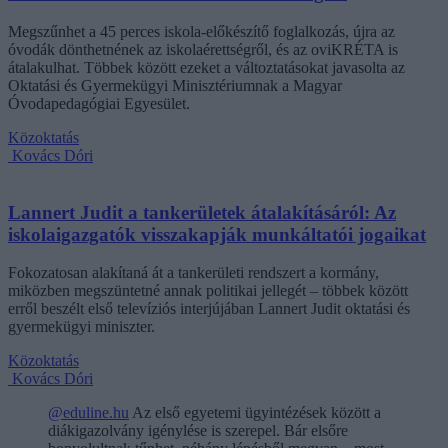
Megszűnhet a 45 perces iskola-előkészítő foglalkozás, újra az
óvodák dönthetnének az iskolaérettségről, és az oviKRÉTA is
átalakulhat. Többek között ezeket a változtatásokat javasolta az
Oktatási és Gyermekügyi Minisztériumnak a Magyar
Óvodapedagógiai Egyesület.
Közoktatás
Kovács Dóri
Lannert Judit a tankerületek átalakításáról: Az
iskolaigazgatók visszakapják munkáltatói jogaikat
Fokozatosan alakítaná át a tankerületi rendszert a kormány,
miközben megszüntetné annak politikai jellegét – többek között
erről beszélt első televíziós interjújában Lannert Judit oktatási és
gyermekügyi miniszter.
Közoktatás
Kovács Dóri
@eduline.hu
Az első egyetemi ügyintézések között a
diákigazolvány igénylése is szerepel. Bár elsőre