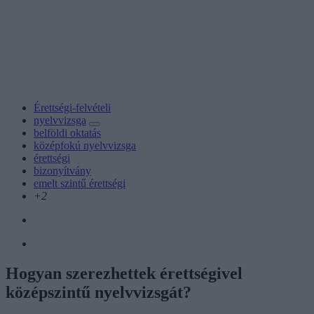
Érettségi-felvételi
nyelvvizsga
belföldi oktatás
középfokú nyelvvizsga
érettségi
bizonyítvány
emelt szintű érettségi
+2
Hogyan szerezhettek érettségivel
középszintű nyelvvizsgát?