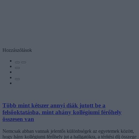
Hozzászólások
Több mint kétszer annyi diák jutott be a
felsőoktatásba, mint ahány kollégiumi férőhely
összesen van
Nemcsak abban vannak jelentős különbségek az egyetemek között,
hogy hány kollégiumi férőhely jut a hallgatókra, a térítési díj összege