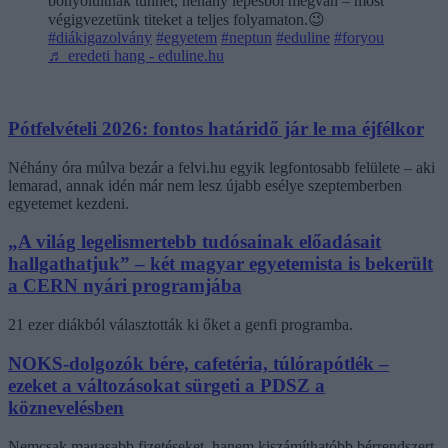
bonyolultnak tűnhet, néhány lépésből megvan – most
végigvezetünk titeket a teljes folyamaton.😉
#diákigazolvány
#egyetem
#neptun
#eduline
#foryou
♬ eredeti hang - eduline.hu
Pótfelvételi 2026: fontos határidő jár le ma éjfélkor
Néhány óra múlva bezár a felvi.hu egyik legfontosabb felülete – aki
lemarad, annak idén már nem lesz újabb esélye szeptemberben
egyetemet kezdeni.
„A világ legelismertebb tudósainak előadásait
hallgathatjuk” – két magyar egyetemista is bekerült
a CERN nyári programjába
21 ezer diákból választották ki őket a genfi programba.
NOKS-dolgozók bére, cafetéria, túlórapótlék –
ezeket a változásokat sürgeti a PDSZ a
köznevelésben
Nemcsak magasabb fizetéseket, hanem kiszámíthatóbb bérrendszert