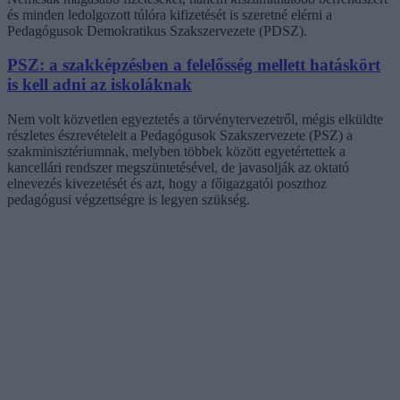
és minden ledolgozott túlóra kifizetését is szeretné elérni a
Pedagógusok Demokratikus Szakszervezete (PDSZ).
PSZ: a szakképzésben a felelősség mellett hatáskört
is kell adni az iskoláknak
Nem volt közvetlen egyeztetés a törvénytervezetről, mégis elküldte
részletes észrevételeit a Pedagógusok Szakszervezete (PSZ) a
szakminisztériumnak, melyben többek között egyetértettek a
kancellári rendszer megszüntetésével, de javasolják az oktató
elnevezés kivezetését és azt, hogy a főigazgatói poszthoz
pedagógusi végzettségre is legyen szükség.