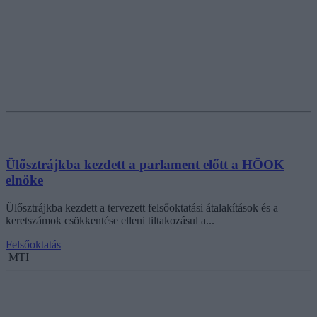
Ülősztrájkba kezdett a parlament előtt a HÖOK
elnöke
Ülősztrájkba kezdett a tervezett felsőoktatási átalakítások és a
keretszámok csökkentése elleni tiltakozásul a...
Felsőoktatás
MTI