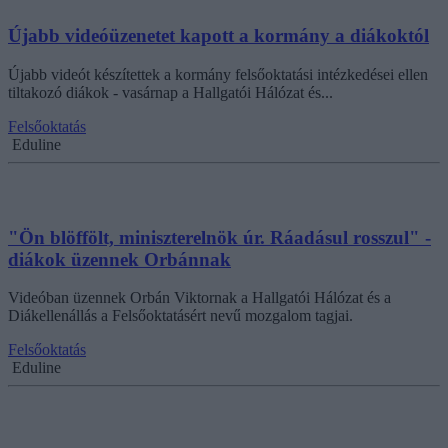
Újabb videóüzenetet kapott a kormány a diákoktól
Újabb videót készítettek a kormány felsőoktatási intézkedései ellen
tiltakozó diákok - vasárnap a Hallgatói Hálózat és...
Felsőoktatás
Eduline
"Ön blöffölt, miniszterelnök úr. Ráadásul rosszul" -
diákok üzennek Orbánnak
Videóban üzennek Orbán Viktornak a Hallgatói Hálózat és a
Diákellenállás a Felsőoktatásért nevű mozgalom tagjai.
Felsőoktatás
Eduline