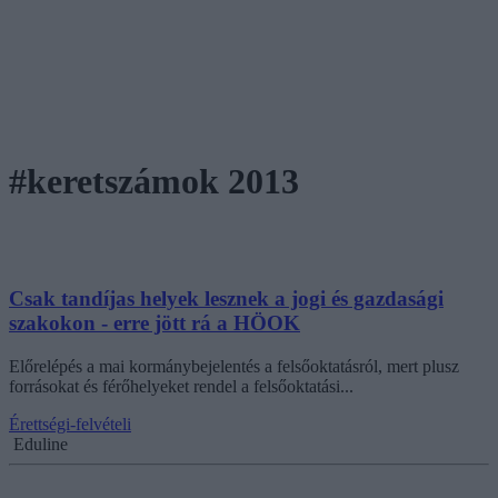
#keretszámok 2013
Csak tandíjas helyek lesznek a jogi és gazdasági
szakokon - erre jött rá a HÖOK
Előrelépés a mai kormánybejelentés a felsőoktatásról, mert plusz
forrásokat és férőhelyeket rendel a felsőoktatási...
Érettségi-felvételi
Eduline