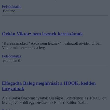
Felsőoktatás
Eduline
Orbán Viktor: nem lesznek keretszámok
"Keretszámokról? Azok nem lesznek" - válaszolt röviden Orbán
Viktor miniszterelnök a hvg.
Felsőoktatás
eduline/mti
Elfogadta Balog meghívását a HÖOK, kedden
tárgyalnak
A Hallgatói Önkormányzatok Országos Konferenciája (HÖOK) ott
lesz a jövő keddi egyeztetésen az Emberi Erőforrások...