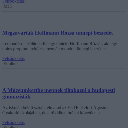
Felsőoktatás
MTI
Megzavarták Hoffmann Rózsa ünnepi beszédét
Lemondásra szólította fel egy tüntető Hoffmann Rózsát, aki egy
uniós program nyitó eseményén mondott ünnepi beszédet...
Felsőoktatás
Eduline
A Múzeumkertbe mennek tiltakozni a budapesti
gimnazisták
Az iskolán belüli sztrájk elmarad az ELTE Trefort Ágoston
Gyakorlóiskolájában, de a rövidített órákat követően a...
Felsőoktatás
Eduline