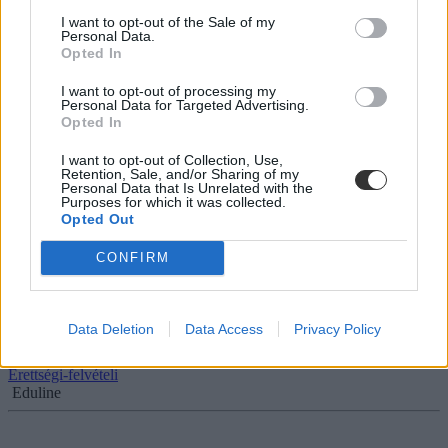
diáktüntetések
I want to opt-out of the Sale of my
Personal Data.
„Érthető, hogy a tiltakozó diákok azt mondják, ezek a nagyfejűek
Opted In
meg húzzanak el. De nyugi!
I want to opt-out of processing my
Felsőoktatás
Personal Data for Targeted Advertising.
Eduline
Opted In
I want to opt-out of Collection, Use,
Retention, Sale, and/or Sharing of my
Personal Data that Is Unrelated with the
Purposes for which it was collected.
Ilyen lesz az Orbán-féle felsőoktatás: kézi vezérlés és
Opted Out
pénzhiány
CONFIRM
Egyre zavarosabbak a kormány felsőoktatási tervei: egy hétfői
módosító javaslat teremti meg az alapját a "keretszámok nélküli"
felsőoktatásnak, amely azonban nem számol le a központi
létszámszabályozással. Megpróbáltunk választ adni a legfontosabb
Data Deletion
Data Access
Privacy Policy
kérdésekre.
Érettségi-felvételi
Eduline