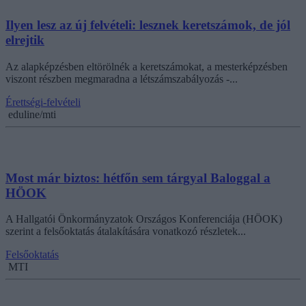
Ilyen lesz az új felvételi: lesznek keretszámok, de jól
elrejtik
Az alapképzésben eltörölnék a keretszámokat, a mesterképzésben
viszont részben megmaradna a létszámszabályozás -...
Érettségi-felvételi
eduline/mti
Most már biztos: hétfőn sem tárgyal Baloggal a
HÖOK
A Hallgatói Önkormányzatok Országos Konferenciája (HÖOK)
szerint a felsőoktatás átalakítására vonatkozó részletek...
Felsőoktatás
MTI