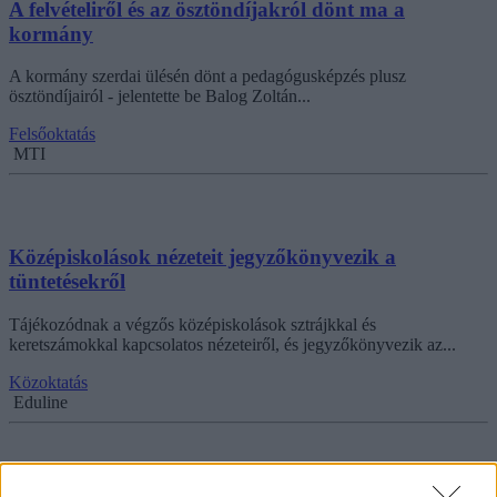
A felvételiről és az ösztöndíjakról dönt ma a
kormány
A kormány szerdai ülésén dönt a pedagógusképzés plusz
ösztöndíjairól - jelentette be Balog Zoltán...
Felsőoktatás
MTI
Középiskolások nézeteit jegyzőkönyvezik a
tüntetésekről
Tájékozódnak a végzős középiskolások sztrájkkal és
keretszámokkal kapcsolatos nézeteiről, és jegyzőkönyvezik az...
Közoktatás
Eduline