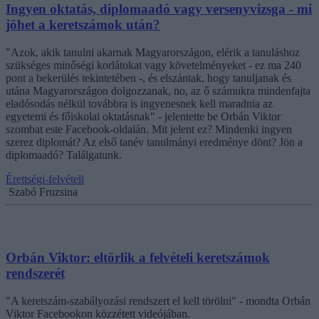
Ingyen oktatás, diplomaadó vagy versenyvizsga - mi
jöhet a keretszámok után?
"Azok, akik tanulni akarnak Magyarországon, elérik a tanuláshoz
szükséges minőségi korlátokat vagy követelményeket - ez ma 240
pont a bekerülés tekintetében -, és elszántak, hogy tanuljanak és
utána Magyarországon dolgozzanak, no, az ő számukra mindenfajta
eladósodás nélkül továbbra is ingyenesnek kell maradnia az
egyetemi és főiskolai oktatásnak" - jelentette be Orbán Viktor
szombat este Facebook-oldalán. Mit jelent ez? Mindenki ingyen
szerez diplomát? Az első tanév tanulmányi eredménye dönt? Jön a
diplomaadó? Találgatunk.
Érettségi-felvételi
Szabó Fruzsina
Orbán Viktor: eltörlik a felvételi keretszámok
rendszerét
"A keretszám-szabályozási rendszert el kell törölni" - mondta Orbán
Viktor Facebookon közzétett videójában.