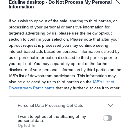
Balog: várhatóan 40 ezren tanulhatnak ingyen az
Eduline desktop -
Do Not Process My Personal
Information
egyetemeken
Legalább 40 ezren tanulhatnak állami ösztöndíjjal jövőre a
If you wish to opt-out of the sale, sharing to third parties, or
felsőoktatásban - erre számít Balog Zoltán, az emberi...
processing of your personal or sensitive information for
targeted advertising by us, please use the below opt-out
Érettségi-felvételi
section to confirm your selection. Please note that after your
Eduline
opt-out request is processed you may continue seeing
interest-based ads based on personal information utilized by
us or personal information disclosed to third parties prior to
your opt-out. You may separately opt-out of the further
Rábólintott a parlament a keretszámok eltörlésére
disclosure of your personal information by third parties on the
IAB’s list of downstream participants. This information may
A felsőoktatási alapképzésben eltörlik a keretszámokat, a
also be disclosed by us to third parties on the
IAB’s List of
mesterképzésben viszont részben megmarad a...
Downstream Participants
that may further disclose it to other
Érettségi-felvételi
third parties.
MTI
Personal Data Processing Opt Outs
I want to opt-out of the Sharing of my
personal data.
Orbán: "nyugi", karácsonyra véget érnek a
Opted In