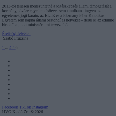
2013-tól teljesen megszüntetné a jogászképzés állami támogatását a
kormány, jövőre egyetlen elsőéves sem tanulhatna ingyen az
egyetemek jogi karain, az ELTE és a Pázmány Péter Katolikus
Egyetem sem kapna állami ösztöndíjas helyeket – derül ki az eduline
birtokába jutott minisztériumi tervezetből.
Érettségi-felvételi
Szabó Fruzsina
1
...
4
5
6
Facebook
TikTok
Instagram
HVG Kiadó Zrt. © 2026