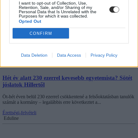
I want to opt-out of Collection, Use,
Retention, Sale, and/or Sharing of my
Jön a feketeleves 2013-tól: biztosan megszűnik az
Personal Data that Is Unrelated with the
államilag támogatott jogászképzés
Purposes for which it was collected.
Opted Out
„Ez lett volna helyes már az idén is, ám az oktatási kormányzat a
fokozatosság mellett döntött” – így válaszolt Orbán...
CONFIRM
Érettségi-felvételi
Szabó Fruzsina
Data Deletion
Data Access
Privacy Policy
Hét év alatt 230 ezerrel kevesebb egyetemista? Sötét
jóslatok Hillertől
Öt-hét éven belül 230 ezerrel csökkentené a felsőoktatásban tanulók
számát a kormány – legalábbis erre következtet a...
Érettségi-felvételi
Eduline