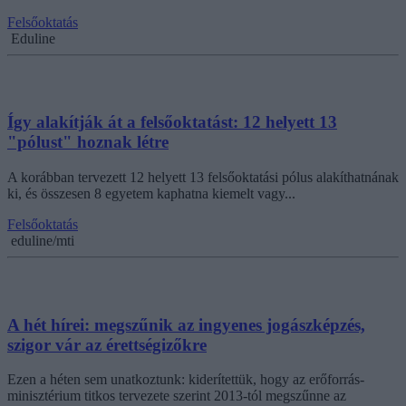
Felsőoktatás
Eduline
Így alakítják át a felsőoktatást: 12 helyett 13
"pólust" hoznak létre
A korábban tervezett 12 helyett 13 felsőoktatási pólus alakíthatnának
ki, és összesen 8 egyetem kaphatna kiemelt vagy...
Felsőoktatás
eduline/mti
A hét hírei: megszűnik az ingyenes jogászképzés,
szigor vár az érettségizőkre
Ezen a héten sem unatkoztunk: kiderítettük, hogy az erőforrás-
minisztérium titkos tervezete szerint 2013-tól megszűnne az