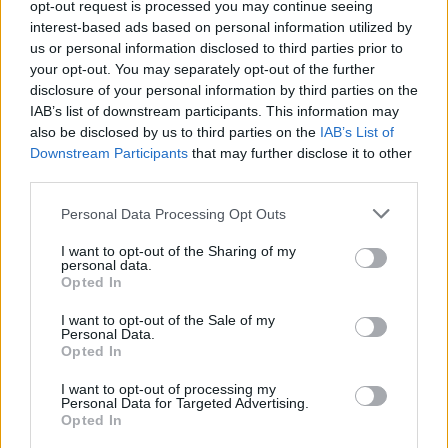
opt-out request is processed you may continue seeing
interest-based ads based on personal information utilized by
Rosszul járnak a felvételizők, tovább csökkentik a
us or personal information disclosed to third parties prior to
keretszámokat 2013-ban
your opt-out. You may separately opt-out of the further
disclosure of your personal information by third parties on the
Az önfenntartó felsőoktatás megteremtése érdekében indokolt, hogy
2013-ban tovább szűkítsék az állami ösztöndíjas...
IAB’s list of downstream participants. This information may
also be disclosed by us to third parties on the
IAB’s List of
Érettségi-felvételi
Downstream Participants
that may further disclose it to other
MTI
third parties.
Personal Data Processing Opt Outs
I want to opt-out of the Sharing of my
Ilyenek lesznek a keretszámok 2013-ban: befellegzett
personal data.
a jogi és a gazdasági szakoknak?
Opted In
Az egyes szakok esetében tapasztalható kisebb állami szerepvállalás
I want to opt-out of the Sale of my
„átgondolt döntés eredménye”, ezért...
Personal Data.
Opted In
Érettségi-felvételi
Eduline
I want to opt-out of processing my
Personal Data for Targeted Advertising.
Opted In