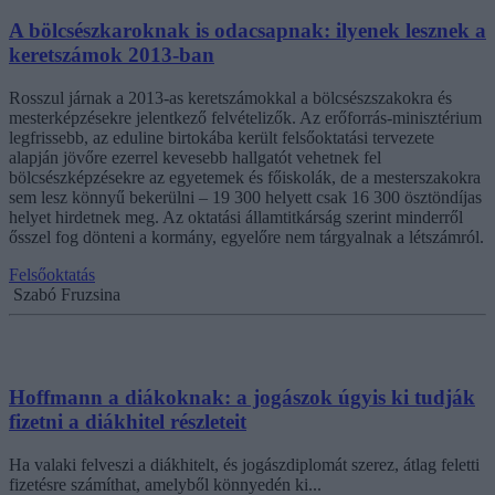
A bölcsészkaroknak is odacsapnak: ilyenek lesznek a
keretszámok 2013-ban
Rosszul járnak a 2013-as keretszámokkal a bölcsészszakokra és
mesterképzésekre jelentkező felvételizők. Az erőforrás-minisztérium
legfrissebb, az eduline birtokába került felsőoktatási tervezete
alapján jövőre ezerrel kevesebb hallgatót vehetnek fel
bölcsészképzésekre az egyetemek és főiskolák, de a mesterszakokra
sem lesz könnyű bekerülni – 19 300 helyett csak 16 300 ösztöndíjas
helyet hirdetnek meg. Az oktatási államtitkárság szerint minderről
ősszel fog dönteni a kormány, egyelőre nem tárgyalnak a létszámról.
Felsőoktatás
Szabó Fruzsina
Hoffmann a diákoknak: a jogászok úgyis ki tudják
fizetni a diákhitel részleteit
Ha valaki felveszi a diákhitelt, és jogászdiplomát szerez, átlag feletti
fizetésre számíthat, amelyből könnyedén ki...