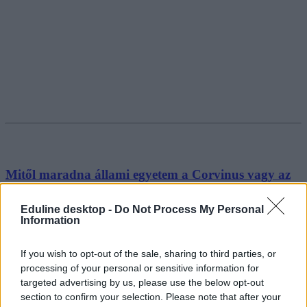
Mitől maradna állami egyetem a Corvinus vagy az
ELTE jogi kara?
Eduline desktop -
Do Not Process My Personal
Hosszabb távon érdemes vizsgálni, hogyan hatott a felsőoktatásra az
Information
államilag finanszírozott helyek számának...
Felsőoktatás
If you wish to opt-out of the sale, sharing to third parties, or
Eduline
processing of your personal or sensitive information for
targeted advertising by us, please use the below opt-out
section to confirm your selection. Please note that after your