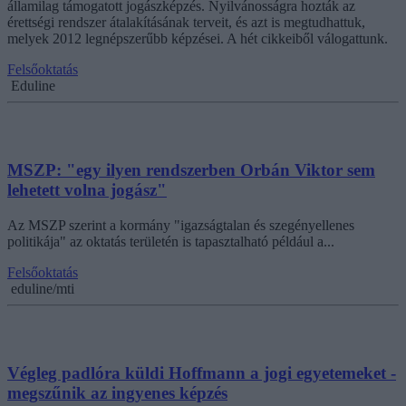
államilag támogatott jogászképzés. Nyilvánosságra hozták az
érettségi rendszer átalakításának terveit, és azt is megtudhattuk,
melyek 2012 legnépszerűbb képzései. A hét cikkeiből válogattunk.
Felsőoktatás
Eduline
MSZP: "egy ilyen rendszerben Orbán Viktor sem
lehetett volna jogász"
Az MSZP szerint a kormány "igazságtalan és szegényellenes
politikája" az oktatás területén is tapasztalható például a...
Felsőoktatás
eduline/mti
Végleg padlóra küldi Hoffmann a jogi egyetemeket -
megszűnik az ingyenes képzés