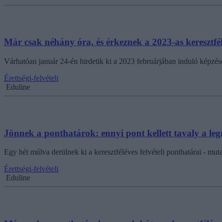
Már csak néhány óra, és érkeznek a 2023-as keresztfél
Várhatóan január 24-én hirdetik ki a 2023 februárjában induló képzése
Érettségi-felvételi
Eduline
Jönnek a ponthatárok: ennyi pont kellett tavaly a l
Egy hét múlva derülnek ki a keresztféléves felvételi ponthatárai - mu
Érettségi-felvételi
Eduline