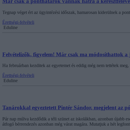
Már csak a ponthatárok vannak hátra a keresztféléve
Tegnap véget ért az ügyintézési időszak, hamarosan kiderülnek a pont
Érettségi-felvételi
Eduline
Felvételizők, figyelem! Már csak ma módosíthattok a 
Ha februárban kezditek az egyetemet és eddig még nem tettétek meg, 
Érettségi-felvételi
Eduline
Tanárokkal egyeztetett Pintér Sándor, megjelent az pót
Pár nap múlva kezdődik a téli szünet az iskolákban, azonban újabb ese
átfogó bérrendezés azonban még várat magára. Mutatjuk a hét legfont