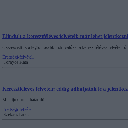
Elindult a keresztféléves felvételi: már lehet jelentk
Összeszedtük a legfontosabb tudnivalókat a keresztféléves felvételiről
Érettségi-felvételi
Tornyos Kata
Keresztféléves felvételi: eddig adhatjátok le a jelentke
Mutatjuk, mi a határidő.
Érettségi-felvételi
Székács Linda