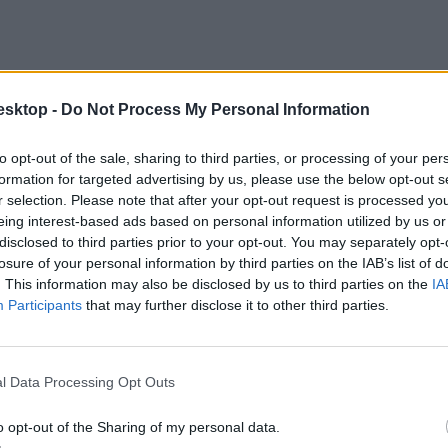
esktop -
Do Not Process My Personal Information
to opt-out of the sale, sharing to third parties, or processing of your per
formation for targeted advertising by us, please use the below opt-out s
r selection. Please note that after your opt-out request is processed y
eing interest-based ads based on personal information utilized by us or
 mit tudunk róla eddig
disclosed to third parties prior to your opt-out. You may separately opt-
losure of your personal information by third parties on the IAB’s list of
r sem, ha idén az általános- vagy pótfelvételi eljárás során nem került
. This information may also be disclosed by us to third parties on the
IA
Participants
that may further disclose it to other third parties.
l Data Processing Opt Outs
o opt-out of the Sharing of my personal data.
n: ezekre a képzésekre jelentkeztek és kerültek be a leg