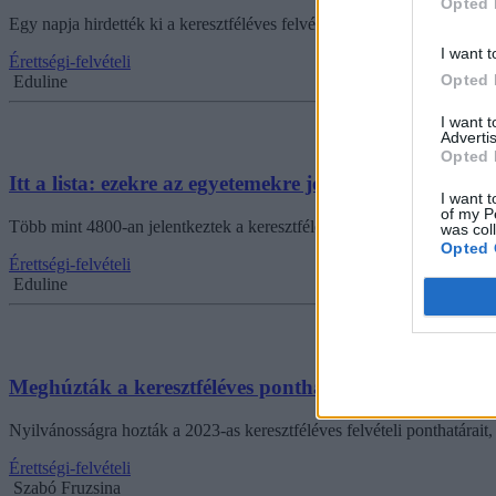
Opted 
Egy napja hirdették ki a keresztféléves felvételi végleges ponthatárai
I want t
Érettségi-felvételi
Opted 
Eduline
I want 
Advertis
Opted 
Itt a lista: ezekre az egyetemekre jelentkeztek a legtöbb
I want t
of my P
Több mint 4800-an jelentkeztek a keresztféléves felvételire, amelynek
was col
Opted 
Érettségi-felvételi
Eduline
Meghúzták a keresztféléves ponthatárokat, most már vé
Nyilvánosságra hozták a 2023-as keresztféléves felvételi ponthatárait,
Érettségi-felvételi
Szabó Fruzsina