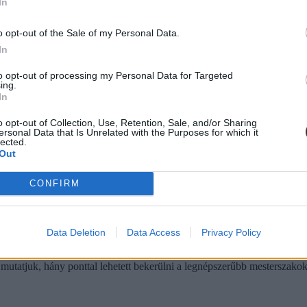
In
t, megnéztük melyik szakokra jelentkeztek a legtöbben.
o opt-out of the Sale of my Personal Data.
In
to opt-out of processing my Personal Data for Targeted
ing.
In
en a keresztféléves felvételin
o opt-out of Collection, Use, Retention, Sale, and/or Sharing
ersonal Data that Is Unrelated with the Purposes for which it
 ponthatárait szerdán hozták nyilvánosságra. Hová próbált bejutni a leg
lected.
Out
CONFIRM
Data Deletion
Data Access
Privacy Policy
gleg búcsút inthetünk a régi felvételi rendszernek
 mutatjuk, hány ponttal lehetett bekerülni a legnépszerűbb mesterszakok