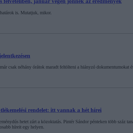
s felvételiben, január végén jönnek az eredmények
határok is. Mutatjuk, mikor.
jelentkezésen
már csak néhány órátok maradt feltölteni a hiányzó dokumentumokat és 
lékemelési rendelet: itt vannak a hét hírei
ménydús hetet zárt a közoktatás. Pintér Sándor pénteken több száz taná
osabb híreit egy helyen.