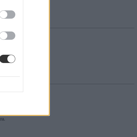
több hallgató? Mutatjuk.
ra.