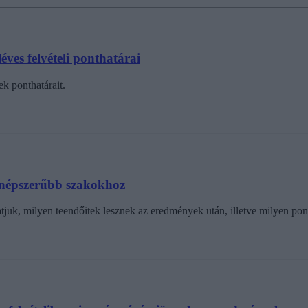
éves felvételi ponthatárai
k ponthatárait.
egnépszerűbb szakokhoz
tatjuk, milyen teendőitek lesznek az eredmények után, illetve milyen po