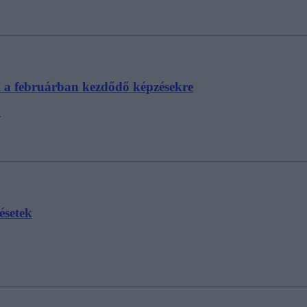
ezni a februárban kezdődő képzésekre
.
zésetek