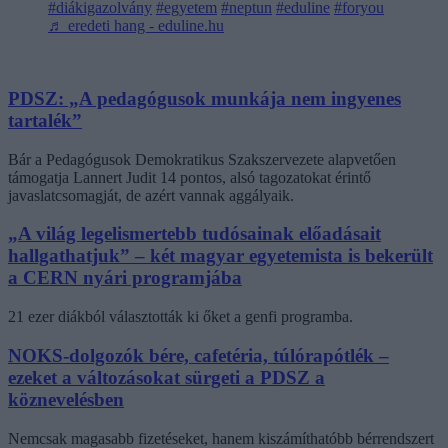
#diákigazolvány
#egyetem
#neptun
#eduline
#foryou
♬ eredeti hang - eduline.hu
PDSZ: „A pedagógusok munkája nem ingyenes
tartalék”
Bár a Pedagógusok Demokratikus Szakszervezete alapvetően
támogatja Lannert Judit 14 pontos, alsó tagozatokat érintő
javaslatcsomagját, de azért vannak aggályaik.
„A világ legelismertebb tudósainak előadásait
hallgathatjuk” – két magyar egyetemista is bekerült
a CERN nyári programjába
21 ezer diákból választották ki őket a genfi programba.
NOKS-dolgozók bére, cafetéria, túlórapótlék –
ezeket a változásokat sürgeti a PDSZ a
köznevelésben
Nemcsak magasabb fizetéseket, hanem kiszámíthatóbb bérrendszert