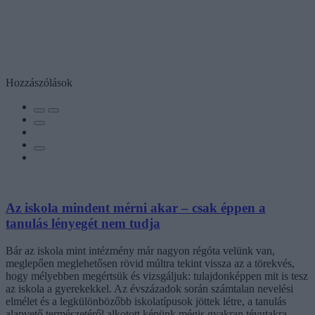
Hozzászólások
Az iskola mindent mérni akar – csak éppen a
tanulás lényegét nem tudja
Bár az iskola mint intézmény már nagyon régóta velünk van,
meglepően meglehetősen rövid múltra tekint vissza az a törekvés,
hogy mélyebben megértsük és vizsgáljuk: tulajdonképpen mit is tesz
az iskola a gyerekekkel. Az évszázadok során számtalan nevelési
elmélet és a legkülönbözőbb iskolatípusok jöttek létre, a tanulás
alapvető természetéről alkotott képünk mégis gyakran tévutakra