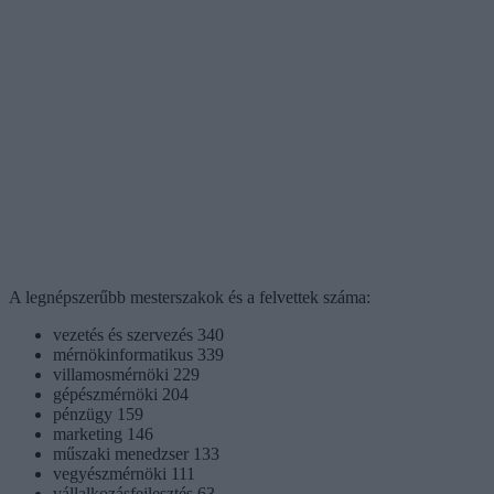
A legnépszerűbb mesterszakok és a felvettek száma:
vezetés és szervezés 340
mérnökinformatikus 339
villamosmérnöki 229
gépészmérnöki 204
pénzügy 159
marketing 146
műszaki menedzser 133
vegyészmérnöki 111
vállalkozásfejlesztés 63