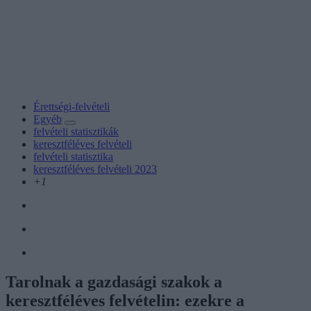
Érettségi-felvételi
Egyéb
felvételi statisztikák
keresztféléves felvételi
felvételi statisztika
keresztféléves felvételi 2023
+1
Tarolnak a gazdasági szakok a
keresztféléves felvételin: ezekre a