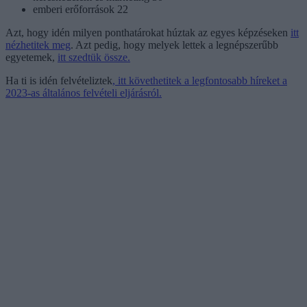
emberi erőforrások 22
Azt, hogy idén milyen ponthatárokat húztak az egyes képzéseken
itt
nézhetitek meg
. Azt pedig, hogy melyek lettek a legnépszerűbb
egyetemek,
itt szedtük össze.
Ha ti is idén felvételiztek
, itt követhetitek a legfontosabb híreket a
2023-as általános felvételi eljárásról.