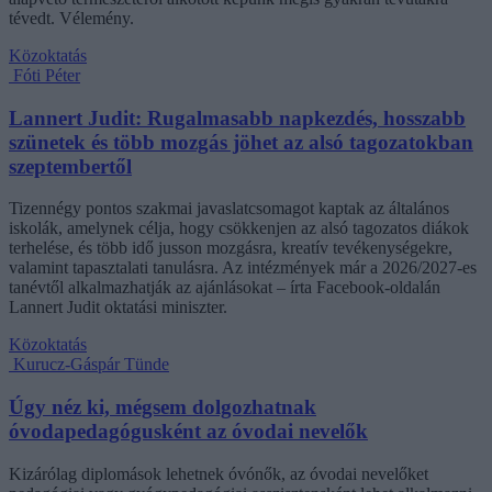
tévedt. Vélemény.
Közoktatás
Fóti Péter
Lannert Judit: Rugalmasabb napkezdés, hosszabb
szünetek és több mozgás jöhet az alsó tagozatokban
szeptembertől
Tizennégy pontos szakmai javaslatcsomagot kaptak az általános
iskolák, amelynek célja, hogy csökkenjen az alsó tagozatos diákok
terhelése, és több idő jusson mozgásra, kreatív tevékenységekre,
valamint tapasztalati tanulásra. Az intézmények már a 2026/2027-es
tanévtől alkalmazhatják az ajánlásokat – írta Facebook-oldalán
Lannert Judit oktatási miniszter.
Közoktatás
Kurucz-Gáspár Tünde
Úgy néz ki, mégsem dolgozhatnak
óvodapedagógusként az óvodai nevelők
Kizárólag diplomások lehetnek óvónők, az óvodai nevelőket