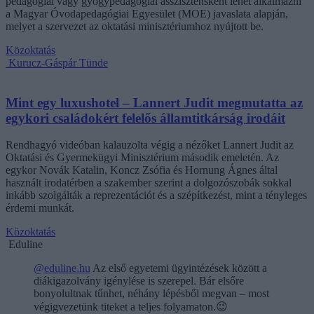
pedagógiai vagy gyógypedagógiai asszisztensként lehet alkalmazni
a Magyar Óvodapedagógiai Egyesület (MOE) javaslata alapján,
melyet a szervezet az oktatási minisztériumhoz nyújtott be.
Közoktatás
Kurucz-Gáspár Tünde
Mint egy luxushotel – Lannert Judit megmutatta az
egykori családokért felelős államtitkárság irodáit
Rendhagyó videóban kalauzolta végig a nézőket Lannert Judit az
Oktatási és Gyermekügyi Minisztérium második emeletén. Az
egykor Novák Katalin, Koncz Zsófia és Hornung Ágnes által
használt irodatérben a szakember szerint a dolgozószobák sokkal
inkább szolgálták a reprezentációt és a szépítkezést, mint a tényleges
érdemi munkát.
Közoktatás
Eduline
@eduline.hu
Az első egyetemi ügyintézések között a
diákigazolvány igénylése is szerepel. Bár elsőre
bonyolultnak tűnhet, néhány lépésből megvan – most
végigvezetünk titeket a teljes folyamaton.😉