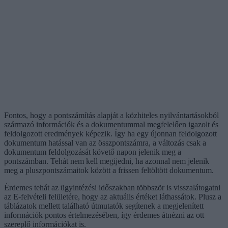
Fontos, hogy a pontszámítás alapját a közhiteles nyilvántartásokból
származó információk és a dokumentummal megfelelően igazolt és
feldolgozott eredmények képezik. Így ha egy újonnan feldolgozott
dokumentum hatással van az összpontszámra, a változás csak a
dokumentum feldolgozását követő napon jelenik meg a
pontszámban. Tehát nem kell megijedni, ha azonnal nem jelenik
meg a pluszpontszámaitok között a frissen feltöltött dokumentum.
Érdemes tehát az ügyintézési időszakban többször is visszalátogatni
az E-felvételi felületére, hogy az aktuális értéket láthassátok. Plusz a
táblázatok mellett található útmutatók segítenek a megjelenített
információk pontos értelmezésében, így érdemes átnézni az ott
szereplő információkat is.