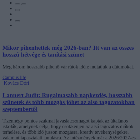
Mikor pihenhettek még 2026-ban? Itt van az összes
hosszú hétvége és tanítási szünet
Még három hosszabb pihenő vár rátok idén: mutatjuk a dátumokat.
Campus life
Kovács Dóri
Lannert Judit: Rugalmasabb napkezdés, hosszabb
szünetek és több mozgás jöhet az alsó tagozatokban
szeptembertől
Tizennégy pontos szakmai javaslatcsomagot kaptak az általános
iskolák, amelynek célja, hogy csökkenjen az alsó tagozatos diákok
terhelése, és több idő jusson mozgásra, kreatív tevékenységekre,
valamint tapasztalati tanulásra. Az intézmények már a 2026/2027-es