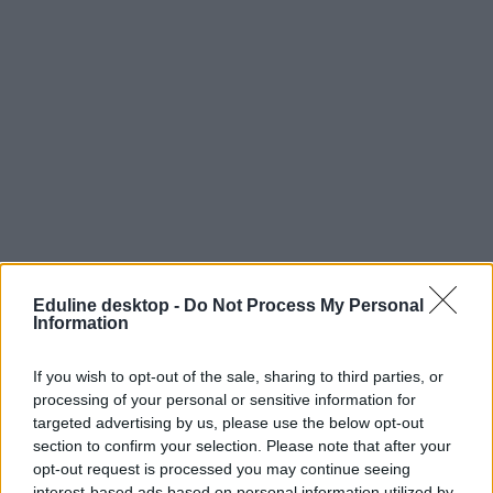
Eduline desktop -
Do Not Process My Personal
Information
If you wish to opt-out of the sale, sharing to third parties, or
processing of your personal or sensitive information for
keresztféléves felvételi
targeted advertising by us, please use the below opt-out
keresztféléves felvételi ponthatárok
section to confirm your selection. Please note that after your
keresztféléves felvételi 2023
opt-out request is processed you may continue seeing
hiánypótlási időszak
interest-based ads based on personal information utilized by