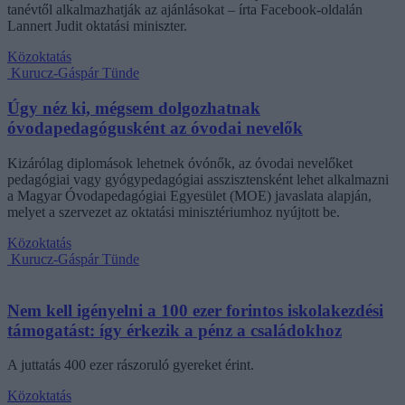
tanévtől alkalmazhatják az ajánlásokat – írta Facebook-oldalán
Lannert Judit oktatási miniszter.
Közoktatás
Kurucz-Gáspár Tünde
Úgy néz ki, mégsem dolgozhatnak
óvodapedagógusként az óvodai nevelők
Kizárólag diplomások lehetnek óvónők, az óvodai nevelőket
pedagógiai vagy gyógypedagógiai asszisztensként lehet alkalmazni
a Magyar Óvodapedagógiai Egyesület (MOE) javaslata alapján,
melyet a szervezet az oktatási minisztériumhoz nyújtott be.
Közoktatás
Kurucz-Gáspár Tünde
Nem kell igényelni a 100 ezer forintos iskolakezdési
támogatást: így érkezik a pénz a családokhoz
A juttatás 400 ezer rászoruló gyereket érint.
Közoktatás