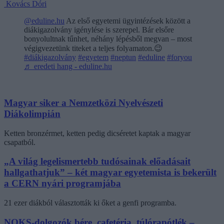
Kovács Dóri
@eduline.hu
Az első egyetemi ügyintézések között a
diákigazolvány igénylése is szerepel. Bár elsőre
bonyolultnak tűnhet, néhány lépésből megvan – most
végigvezetünk titeket a teljes folyamaton.😉
#diákigazolvány
#egyetem
#neptun
#eduline
#foryou
♬ eredeti hang - eduline.hu
Magyar siker a Nemzetközi Nyelvészeti
Diákolimpián
Ketten bronzérmet, ketten pedig dicséretet kaptak a magyar
csapatból.
„A világ legelismertebb tudósainak előadásait
hallgathatjuk” – két magyar egyetemista is bekerült
a CERN nyári programjába
21 ezer diákból választották ki őket a genfi programba.
NOKS-dolgozók bére, cafetéria, túlórapótlék –