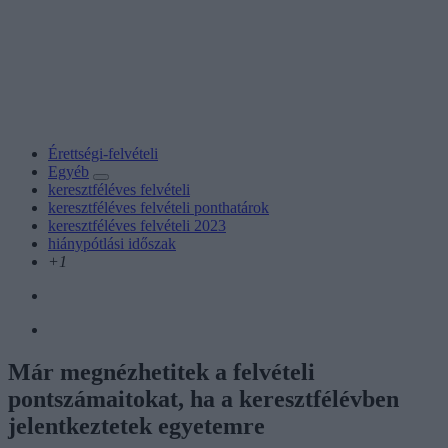
Érettségi-felvételi
Egyéb
keresztféléves felvételi
keresztféléves felvételi ponthatárok
keresztféléves felvételi 2023
hiánypótlási időszak
+1
Már megnézhetitek a felvételi
pontszámaitokat, ha a keresztfélévben
jelentkeztetek egyetemre