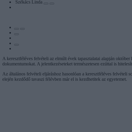
Székács Linda
A keresztféléves felvételi az elmúlt évek tapasztalatai alapján októbe
dokumentumokat. A jelentkezéseteket természetesen ezúttal is hiteles
Az általános felvételi eljáráshoz hasonlóan a keresztféléves felvételi
elején kezdődő tavaszi félévben már el is kezdhetitek az egyetemet.