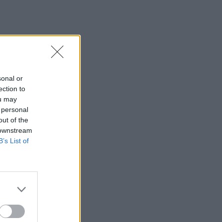
sonal or
ection to
ou may
 personal
out of the
 downstream
B’s List of