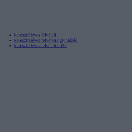
keresztféléves felvételi
keresztféléves felvételi ügyintézés
keresztféléves felvételi 2023