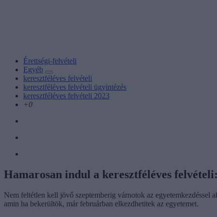
Érettségi-felvételi
Egyéb
keresztféléves felvételi
keresztféléves felvételi ügyintézés
keresztféléves felvételi 2023
+0
Hamarosan indul a keresztféléves felvételi
Nem feltétlen kell jövő szeptemberig várnotok az egyetemkezdéssel akko
amin ha bekerültök, már februárban elkezdhetitek az egyetemet.