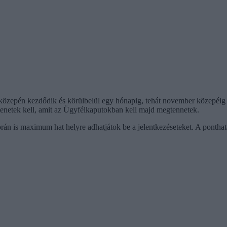
r közepén kezdődik és körülbelül egy hónapig, tehát november közepéig ad
ítenetek kell, amit az Ügyfélkaputokban kell majd megtennetek.
 során is maximum hat helyre adhatjátok be a jelentkezéseteket. A pontha