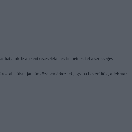
hatjátok le a jelentkezéseteket és tölthetitek fel a szükséges
tárok általában január közepén érkeznek, így ha bekerültök, a február