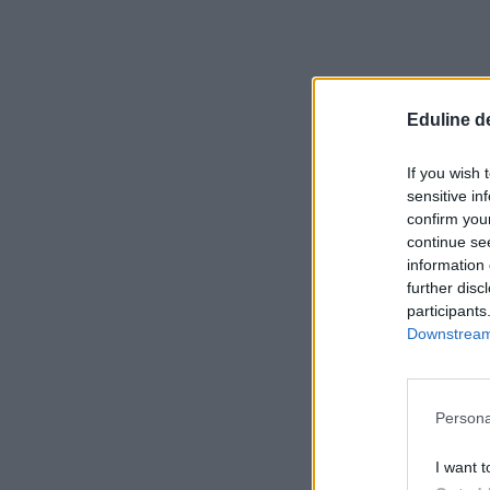
Eduline d
If you wish 
sensitive in
confirm you
continue se
information 
further disc
participants
Downstream 
Persona
I want t