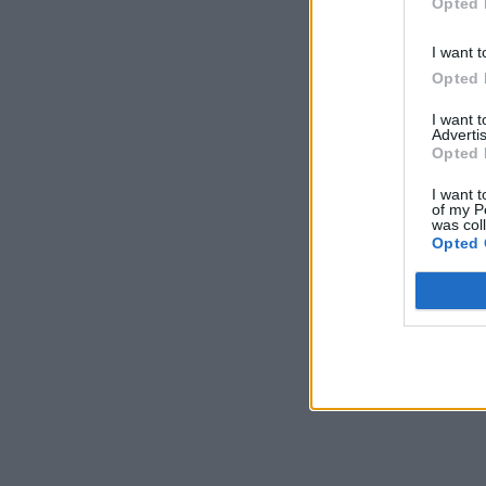
Opted 
I want t
Opted 
I want 
Advertis
Opted 
I want t
of my P
was col
Opted 