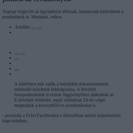
Tegnap véget ért az ügyintézési időszak, hamarosan kiderülnek a
ponthatárok is. Mutatjuk, mikor.
Eduline
A háttérben már zajlik a beküldött dokumentumok,
módosító kérelmek feldolgozása. A felvételi
összpontszámok is ennek függvényében alakulnak az
E-felvételi felületén, majd várhatóan 24-én végre
megtudjuk a keresztféléves ponthatárokat is
- posztolta a Felvi Facebookra a februárban induló képzésekkel
kapcsolatban.