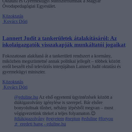
Oktatási és Gyermekügyi Minisztériumnak a Magyar
Óvodapedagógiai Egyesület.
Közoktatás
Kovács Dóri
Lannert Judit a tankerületek átalakításáról: Az
iskolaigazgatók visszakapják munkáltatói jogaikat
Fokozatosan alakítaná át a tankerületi rendszert a kormány,
miközben megszüntetné annak politikai jellegét – többek között
erről beszélt első televíziós interjújában Lannert Judit oktatási és
gyermekügyi miniszter.
Közoktatás
Kovács Dóri
@eduline.hu
Az első egyetemi ügyintézések között a
diákigazolvány igénylése is szerepel. Bár elsőre
bonyolultnak tűnhet, néhány lépésből megvan – most
végigvezetünk titeket a teljes folyamaton.😉
#diákigazolvány
#egyetem
#neptun
#eduline
#foryou
♬ eredeti hang - eduline.hu