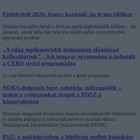
Pótfelvételi 2026: fontos határidő jár le ma éjfélkor
Néhány óra múlva bezár a felvi.hu egyik legfontosabb felülete – aki
lemarad, annak idén már nem lesz újabb esélye szeptemberben
egyetemet kezdeni.
„A világ legelismertebb tudósainak előadásait
hallgathatjuk” – két magyar egyetemista is bekerült
a CERN nyári programjába
21 ezer diákból választották ki őket a genfi programba.
NOKS-dolgozók bére, cafetéria, túlórapótlék –
ezeket a változásokat sürgeti a PDSZ a
köznevelésben
Nemcsak magasabb fizetéseket, hanem kiszámíthatóbb bérrendszert
és minden ledolgozott túlóra kifizetését is szeretné elérni a
Pedagógusok Demokratikus Szakszervezete (PDSZ).
PSZ: a szakképzésben a felelősség mellett hatáskört