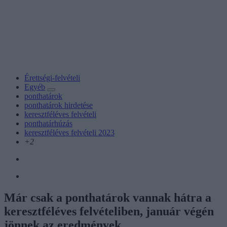
Érettségi-felvételi
Egyéb
ponthatárok
ponthatárok hirdetése
keresztféléves felvételi
ponthatárhúzás
keresztféléves felvételi 2023
+2
Már csak a ponthatárok vannak hátra a
keresztféléves felvételiben, január végén
jönnek az eredmények