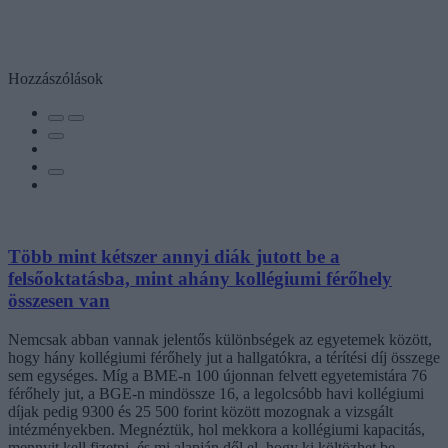
Hozzászólások
Több mint kétszer annyi diák jutott be a
felsőoktatásba, mint ahány kollégiumi férőhely
összesen van
Nemcsak abban vannak jelentős különbségek az egyetemek között,
hogy hány kollégiumi férőhely jut a hallgatókra, a térítési díj összege
sem egységes. Míg a BME-n 100 újonnan felvett egyetemistára 76
férőhely jut, a BGE-n mindössze 16, a legolcsóbb havi kollégiumi
díjak pedig 9300 és 25 500 forint között mozognak a vizsgált
intézményekben. Megnéztük, hol mekkora a kollégiumi kapacitás,
mennyit kell fizetni, és mi alapján dől el, hogy ki költözhet be.