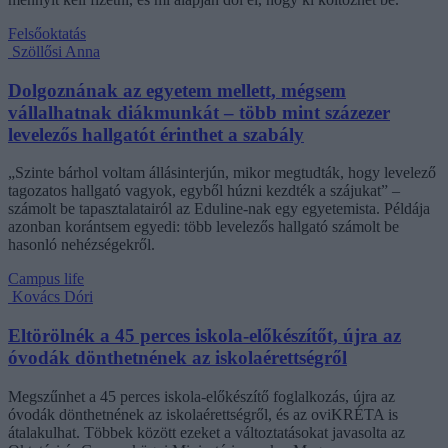
Felsőoktatás
Szöllősi Anna
Dolgoznának az egyetem mellett, mégsem
vállalhatnak diákmunkát – több mint százezer
levelezős hallgatót érinthet a szabály
„Szinte bárhol voltam állásinterjún, mikor megtudták, hogy levelező
tagozatos hallgató vagyok, egyből húzni kezdték a szájukat” –
számolt be tapasztalatairól az Eduline-nak egy egyetemista. Példája
azonban korántsem egyedi: több levelezős hallgató számolt be
hasonló nehézségekről.
Campus life
Kovács Dóri
Eltörölnék a 45 perces iskola-előkészítőt, újra az
óvodák dönthetnének az iskolaérettségről
Megszűnhet a 45 perces iskola-előkészítő foglalkozás, újra az
óvodák dönthetnének az iskolaérettségről, és az oviKRÉTA is
átalakulhat. Többek között ezeket a változtatásokat javasolta az