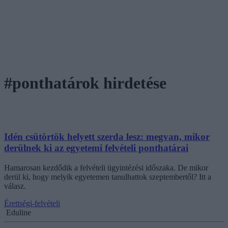
#ponthatárok hirdetése
Idén csütörtök helyett szerda lesz: megvan, mikor
derülnek ki az egyetemi felvételi ponthatárai
Hamarosan kezdődik a felvételi ügyintézési időszaka. De mikor
derül ki, hogy melyik egyetemen tanulhattok szeptembertől? Itt a
válasz.
Érettségi-felvételi
Eduline