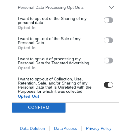
Personal Data Processing Opt Outs
I want to opt-out of the Sharing of my
personal data.
Opted In
I want to opt-out of the Sale of my
Personal Data.
Opted In
Érettségi utáni nagy matekozások: ilyenek voltak a
I want to opt-out of processing my
ponthatárok az előző években
Personal Data for Targeted Advertising.
Opted In
Kíváncsiak vagytok, hogy hány pontot kellett tavaly elérni azon a
szakon, amire februárban ti is jelentkeztetek? Itt megnézhetitek a
I want to opt-out of Collection, Use,
Retention, Sale, and/or Sharing of my
korábbi évek felvételi ponthatárait és minden olyan előzetes
Personal Data that Is Unrelated with the
pontszámot is, amit már most tudunk.
Purposes for which it was collected.
Opted Out
Érettségi-felvételi
Csik Veronika
CONFIRM
Data Deletion
Data Access
Privacy Policy