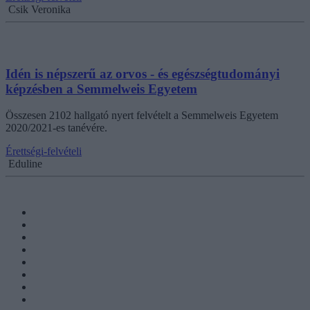
Csik Veronika
Idén is népszerű az orvos - és egészségtudományi
képzésben a Semmelweis Egyetem
Összesen 2102 hallgató nyert felvételt a Semmelweis Egyetem
2020/2021-es tanévére.
Érettségi-felvételi
Eduline