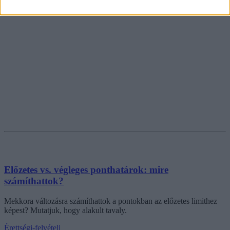
Előzetes vs. végleges ponthatárok: mire
számíthattok?
Mekkora változásra számíthattok a pontokban az előzetes limithez
képest? Mutatjuk, hogy alakult tavaly.
Érettségi-felvételi