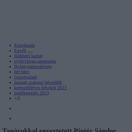
Közoktatás
Egyéb
diákhitel kamat
nyelvvizsga-amnesztia
Belügyminisztérium
hét hírei
összefoglaló
ágazati szakmai bérpótlék
keresztféléves felvételi 2023
pótlékemelés 2023
+5
Tanárokkal egyeztetett Pintér Sándor,