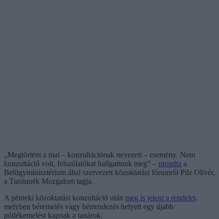
„Megtörtént a mai – konzultációnak nevezett – esemény. Nem
konzultáció volt, felszólalókat hallgattunk meg” –
mondta
a
Belügyminisztérium által szervezett közoktatási fórumról Pilz Olivér,
a Tanítanék Mozgalom tagja.
A pénteki közoktatási konzultáció után
meg is jelent a rendelet,
melyben béremelés vagy bérrendezés helyett egy újabb
pótlékemelést kapnak a tanárok.