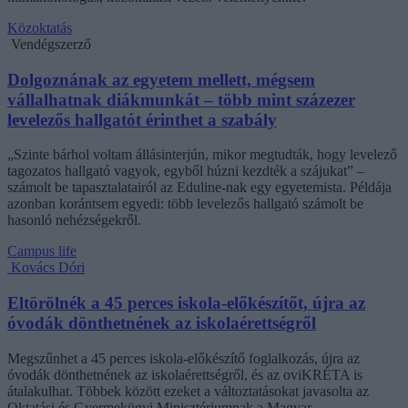
Közoktatás
Vendégszerző
Dolgoznának az egyetem mellett, mégsem
vállalhatnak diákmunkát – több mint százezer
levelezős hallgatót érinthet a szabály
„Szinte bárhol voltam állásinterjún, mikor megtudták, hogy levelező
tagozatos hallgató vagyok, egyből húzni kezdték a szájukat” –
számolt be tapasztalatairól az Eduline-nak egy egyetemista. Példája
azonban korántsem egyedi: több levelezős hallgató számolt be
hasonló nehézségekről.
Campus life
Kovács Dóri
Eltörölnék a 45 perces iskola-előkészítőt, újra az
óvodák dönthetnének az iskolaérettségről
Megszűnhet a 45 perces iskola-előkészítő foglalkozás, újra az
óvodák dönthetnének az iskolaérettségről, és az oviKRÉTA is
átalakulhat. Többek között ezeket a változtatásokat javasolta az
Oktatási és Gyermekügyi Minisztériumnak a Magyar