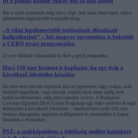
Itt a pontos dátum: ekkor lesz az őszi szünet
Bár a nyári szünetnek még nincs vége, már most lehet tudni, mikor
pihenhettek legközelebb hosszabb ideig.
„A világ legelismertebb tudósainak előadásait
hallgathatjuk” – két magyar egyetemista is bekerült
a CERN nyári programjába
21 ezer diákból választották ki őket a genfi programba.
Havi 150 ezer forintot is kaphatsz, ha egy évig a
következő felvételire készülsz
Ha idén nem sikerült bejutnod arra az egyetemre vagy szakra, amit
kinéztél magadnak, vagy anyagi, családi okok miatt eddig nem
tudtál továbbtanulni, még nincs minden veszve. A Budapesti
Corvinus Egyetem Illyés Gyula Programja egy teljes tanéven át segít
felkészülni a következő felvételire – ráadásul havi nettó 150 ezer
forintos támogatást, ingyenes kollégiumot és mentorálást is kapsz.
Mutatjuk a részleteket.
PSZ: a szakképzésben a felelősség mellett hatáskört