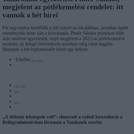
megjelent az pótlékemelési rendelet: itt
vannak a hét hírei
Pár nap múlva kezdődik a téli szünet az iskolákban, azonban újabb
eseménydús hetet zárt a közoktatás. Pintér Sándor pénteken több
száz tanárral egyeztetett, majd megjelent a 2023-as pótlékemelési
rendelet, az átfogó bérrendezés azonban még várat magára.
Mutatjuk a hét legfontosabb híreit egy helyen.
Eduline
„A délután lehangoló volt”: elmaradt a valódi konzultáció a
Belügyminisztérium fórumán a Tanítanék szerint