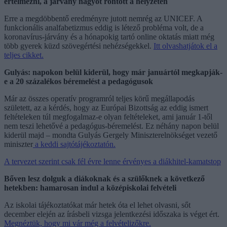
értelmezni, a járvány nagyot rontott a helyzeten
Erre a megdöbbentő eredményre jutott nemrég az UNICEF. A
funkcionális analfabetizmus eddig is létező probléma volt, de a
koronavírus-járvány és a hónapokig tartó online oktatás miatt még
több gyerek küzd szövegértési nehézségekkel.
Itt olvashatjátok el a
teljes cikket.
Gulyás: napokon belül kiderül, hogy már januártól megkapják-
e a 20 százalékos béremelést a pedagógusok
Már az összes operatív programról teljes körű megállapodás
született, az a kérdés, hogy az Európai Bizottság az eddig ismert
feltételeken túl megfogalmaz-e olyan feltételeket, ami január 1-től
nem teszi lehetővé a pedagógus-béremelést. Ez néhány napon belül
kiderül majd – mondta Gulyás Gergely Miniszterelnökséget vezető
miniszter
a keddi sajtótájékoztatón.
A tervezet szerint csak fél évre lenne érvényes a diákhitel-kamatstop
Bőven lesz dolguk a diákoknak és a szülőknek a következő
hetekben: hamarosan indul a középiskolai felvételi
Az iskolai tájékoztatókat már hetek óta el lehet olvasni, sőt
december elején az írásbeli vizsga jelentkezési időszaka is véget ért.
Megnéztük, hogy mi vár még a felvételizőkre.