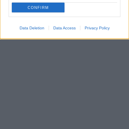
ágazati szakmai bérpótlék
CONFIRM
keresztféléves felvételi 2023
pótlékemelés 2023
Data Deletion
Data Access
Privacy Policy