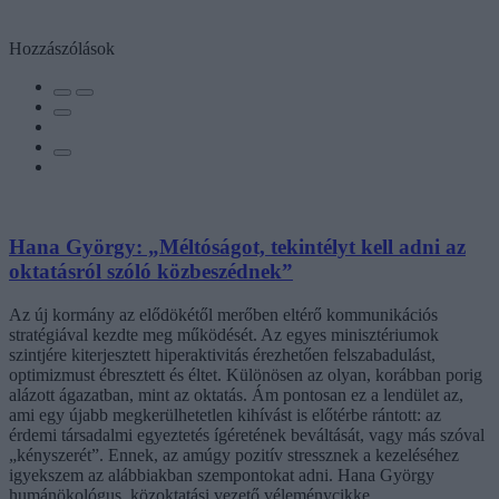
Hozzászólások
Hana György: „Méltóságot, tekintélyt kell adni az
oktatásról szóló közbeszédnek”
Az új kormány az elődökétől merőben eltérő kommunikációs
stratégiával kezdte meg működését. Az egyes minisztériumok
szintjére kiterjesztett hiperaktivitás érezhetően felszabadulást,
optimizmust ébresztett és éltet. Különösen az olyan, korábban porig
alázott ágazatban, mint az oktatás. Ám pontosan ez a lendület az,
ami egy újabb megkerülhetetlen kihívást is előtérbe rántott: az
érdemi társadalmi egyeztetés ígéretének beváltását, vagy más szóval
„kényszerét”. Ennek, az amúgy pozitív stressznek a kezeléséhez
igyekszem az alábbiakban szempontokat adni. Hana György
humánökológus, közoktatási vezető véleménycikke.