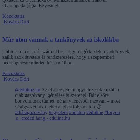
Óvodapedagógiai Egyesület.
Közoktatás
Kovács Dóri
Már úton vannak a tankönyvek az iskolákba
Több iskola is arról számolt be, hogy megérkeztek a tankönyvek,
zajlik azok átvétele és rendszerezése, hogy a szeptemberi
becsengetésre minden készen álljon.
Közoktatás
Kovács Dóri
@eduline.hu
Az első egyetemi ügyintézések között a
diákigazolvány igénylése is szerepel. Bár elsőre
bonyolultnak tűnhet, néhány lépésből megvan – most
végigvezetünk titeket a teljes folyamaton.😉
#diákigazolvány
#egyetem
#neptun
#eduline
#foryou
♬ eredeti hang - eduline.hu