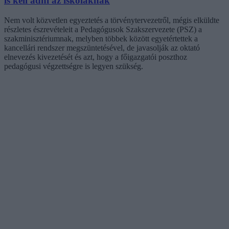
is kell adni az iskoláknak
Nem volt közvetlen egyeztetés a törvénytervezetről, mégis elküldte
részletes észrevételeit a Pedagógusok Szakszervezete (PSZ) a
szakminisztériumnak, melyben többek között egyetértettek a
kancellári rendszer megszüntetésével, de javasolják az oktató
elnevezés kivezetését és azt, hogy a főigazgatói poszthoz
pedagógusi végzettségre is legyen szükség.