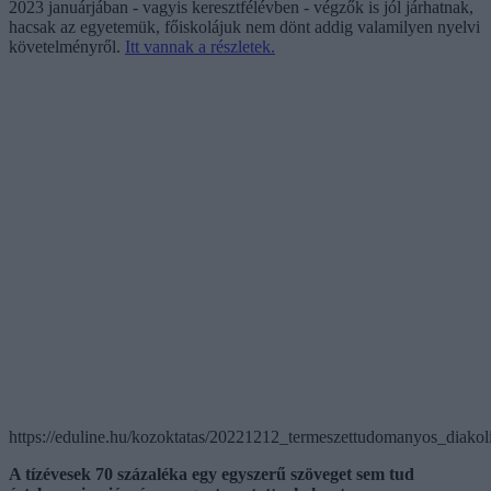
2023 januárjában - vagyis keresztfélévben - végzők is jól járhatnak,
hacsak az egyetemük, főiskolájuk nem dönt addig valamilyen nyelvi
követelményről.
Itt vannak a részletek.
https://eduline.hu/kozoktatas/20221212_termeszettudomanyos_diakol
A tízévesek 70 százaléka egy egyszerű szöveget sem tud