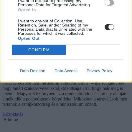
I want to opt-out of processing my
Personal Data for Targeted Advertising.
Opted In
I want to opt-out of Collection, Use,
Retention, Sale, and/or Sharing of my
Personal Data that Is Unrelated with the
Purposes for which it was collected.
Opted Out
CONFIRM
Reagáltak a 10 százalékos emelésre a tanárok: ez
Data Deletion
Data Access
Privacy Policy
"bérfagyasztó" rendelkezés
„Meccs közben nem hirdetünk végeredményt!” – így reagált a két
nagy tanári szakszervezet sztrájkbizottsága arra, hogy már meg is
jelent a Magyar Közlönyben az a rendeletmódosítás, amely alapján
emelkedik a pedagógusok bérpótléka. Miközben a tárgyalások még
tartanak a sztrájkbizottság és a minisztérium között.
Közoktatás
Eduline