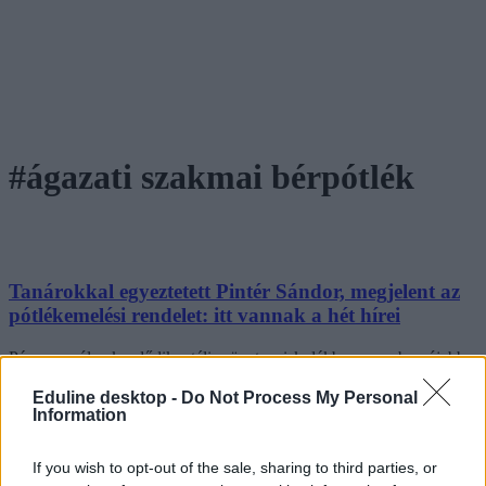
#ágazati szakmai bérpótlék
Tanárokkal egyeztetett Pintér Sándor, megjelent az
pótlékemelési rendelet: itt vannak a hét hírei
Pár nap múlva kezdődik a téli szünet az iskolákban, azonban újabb
eseménydús hetet zárt a közoktatás. Pintér Sándor pénteken több
száz tanárral egyeztetett, majd megjelent a 2023-as pótlékemelési
Eduline desktop -
Do Not Process My Personal
Information
rendelet, az átfogó bérrendezés azonban még várat magára.
Mutatjuk a hét legfontosabb híreit egy helyen.
If you wish to opt-out of the sale, sharing to third parties, or
Közoktatás