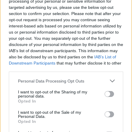
processing of your personal or sensitive information for
Eduline
targeted advertising by us, please use the below opt-out
section to confirm your selection. Please note that after your
opt-out request is processed you may continue seeing
interest-based ads based on personal information utilized by
Megjelent a rendelet, 20-ról 32 százalékra emelkedik
us or personal information disclosed to third parties prior to
2023-ban a tanárok szakmai pótléka
your opt-out. You may separately opt-out of the further
disclosure of your personal information by third parties on the
A pénteki közoktatási konzultáció után meg is jelent a rendelet,
IAB’s list of downstream participants. This information may
melyben béremelés vagy bérrendezés helyett egy újabb
also be disclosed by us to third parties on the
IAB’s List of
pótlékemelést kapnak a tanárok.
Downstream Participants
that may further disclose it to other
Közoktatás
third parties.
Eduline
Personal Data Processing Opt Outs
I want to opt-out of the Sharing of my
personal data.
Opted In
I want to opt-out of the Sale of my
Personal Data.
Opted In