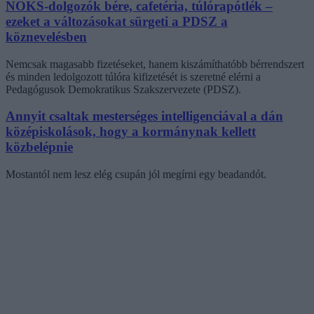
NOKS-dolgozók bére, cafetéria, túlórapótlék –
ezeket a változásokat sürgeti a PDSZ a
köznevelésben
Nemcsak magasabb fizetéseket, hanem kiszámíthatóbb bérrendszert
és minden ledolgozott túlóra kifizetését is szeretné elérni a
Pedagógusok Demokratikus Szakszervezete (PDSZ).
Annyit csaltak mesterséges intelligenciával a dán
középiskolások, hogy a kormánynak kellett
közbelépnie
Mostantól nem lesz elég csupán jól megírni egy beadandót.