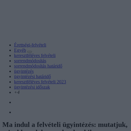
Érettségi-felvételi
Egyéb
keresztféléves felvételi
sorrendmódosítás
sorrendmódosítás határidő
ügyintézés
ügyintézési határidő
keresztféléves felvételi 2023
ügyintézési időszak
+4
Ma indul a felvételi ügyintézés: mutatjuk,