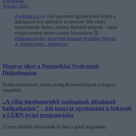
Közoktatás
Kovács Dóri
@eduline.hu
Az első egyetemi ügyintézések között a
diákigazolvány igénylése is szerepel. Bár elsőre
bonyolultnak tűnhet, néhány lépésből megvan – most
végigvezetünk titeket a teljes folyamaton.😉
#diákigazolvány
#egyetem
#neptun
#eduline
#foryou
♬ eredeti hang - eduline.hu
Magyar siker a Nemzetközi Nyelvészeti
Diákolimpián
Ketten bronzérmet, ketten pedig dicséretet kaptak a magyar
csapatból.
„A világ legelismertebb tudósainak előadásait
hallgathatjuk” – két magyar egyetemista is bekerült
a CERN nyári programjába
21 ezer diákból választották ki őket a genfi programba.