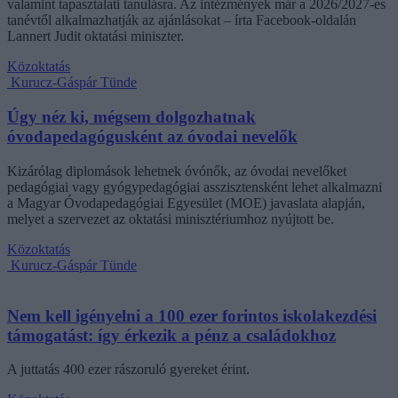
valamint tapasztalati tanulásra. Az intézmények már a 2026/2027-es
tanévtől alkalmazhatják az ajánlásokat – írta Facebook-oldalán
Lannert Judit oktatási miniszter.
Közoktatás
Kurucz-Gáspár Tünde
Úgy néz ki, mégsem dolgozhatnak
óvodapedagógusként az óvodai nevelők
Kizárólag diplomások lehetnek óvónők, az óvodai nevelőket
pedagógiai vagy gyógypedagógiai asszisztensként lehet alkalmazni
a Magyar Óvodapedagógiai Egyesület (MOE) javaslata alapján,
melyet a szervezet az oktatási minisztériumhoz nyújtott be.
Közoktatás
Kurucz-Gáspár Tünde
Nem kell igényelni a 100 ezer forintos iskolakezdési
támogatást: így érkezik a pénz a családokhoz
A juttatás 400 ezer rászoruló gyereket érint.