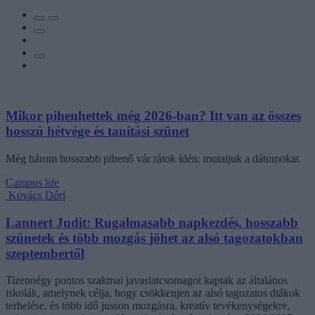
Mikor pihenhettek még 2026-ban? Itt van az összes
hosszú hétvége és tanítási szünet
Még három hosszabb pihenő vár rátok idén: mutatjuk a dátumokat.
Campus life
Kovács Dóri
Lannert Judit: Rugalmasabb napkezdés, hosszabb
szünetek és több mozgás jöhet az alsó tagozatokban
szeptembertől
Tizennégy pontos szakmai javaslatcsomagot kaptak az általános
iskolák, amelynek célja, hogy csökkenjen az alsó tagozatos diákok
terhelése, és több idő jusson mozgásra, kreatív tevékenységekre,