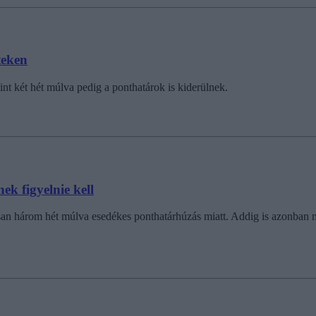
teken
int két hét múlva pedig a ponthatárok is kiderülnek.
ek figyelnie kell
san három hét múlva esedékes ponthatárhúzás miatt. Addig is azonban 