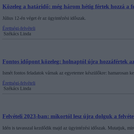
Közeleg a határidő: még három hétig fértek hozzá a fe
Július 12-én véget ér az ügyintézési időszak.
Érettségi-felvételi
Székács Linda
Fontos időpont közeleg: holnaptól újra hozzáfértek az
Ismét fontos feladatok várnak az egyetemre készülőkre: hamarosan kez
Érettségi-felvételi
Székács Linda
Felvételi 2023-ban: mikortól lesz újra dolguk a felvét
Idén is tavasszal kezdődik majd az ügyintézési időszak. Mutatjuk, mir