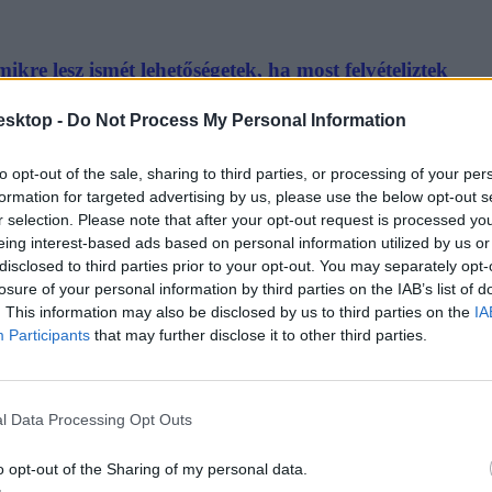
ikre lesz ismét lehetőségetek, ha most felvételiztek
értek hozzá ismét az E-felvételi rendszeréhez.
esktop -
Do Not Process My Personal Information
to opt-out of the sale, sharing to third parties, or processing of your per
formation for targeted advertising by us, please use the below opt-out s
r selection. Please note that after your opt-out request is processed y
eing interest-based ads based on personal information utilized by us or
disclosed to third parties prior to your opt-out. You may separately opt-
elvételin?
losure of your personal information by third parties on the IAB’s list of
. This information may also be disclosed by us to third parties on the
IA
gyaneddig tudjátok az általatok megjelölt szakok sorrendjét is megváltoz
Participants
that may further disclose it to other third parties.
l Data Processing Opt Outs
o opt-out of the Sharing of my personal data.
tkezési határidő