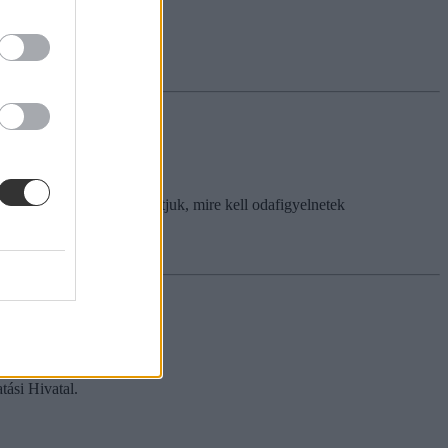
 dolog módosítására. Mutatjuk, mire kell odafigyelnetek
tási Hivatal.