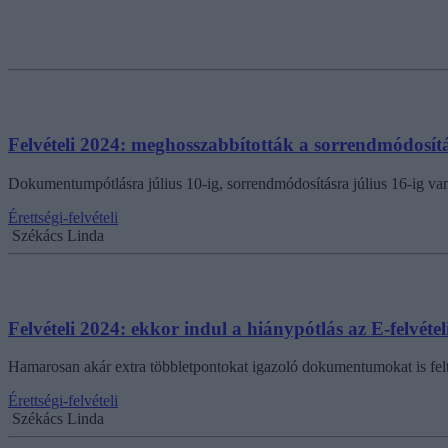
Felvételi 2024: meghosszabbították a sorrendmódosítá
Dokumentumpótlásra július 10-ig, sorrendmódosításra július 16-ig van
Érettségi-felvételi
Székács Linda
Felvételi 2024: ekkor indul a hiánypótlás az E-felvéte
Hamarosan akár extra többletpontokat igazoló dokumentumokat is felt
Érettségi-felvételi
Székács Linda