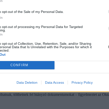
In
 februárjában induló egyetemi szakokra.
o opt-out of the Sale of my Personal Data.
In
to opt-out of processing my Personal Data for Targeted
ing.
In
 egyetemre felvételiztek
o opt-out of Collection, Use, Retention, Sale, and/or Sharing
ersonal Data that Is Unrelated with the Purposes for which it
dőszak, ma tehát még van lehetőségetek a hiánypótlásra és esetleg néhány
lected.
Out
CONFIRM
Data Deletion
Data Access
Privacy Policy
 érinthet
síthatnak, tölthetnek fel hiányzó dokumentumokat – figyelmeztet az Okta