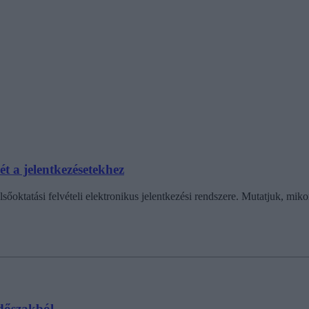
ét a jelentkezésetekhez
sőoktatási felvételi elektronikus jelentkezési rendszere. Mutatjuk, miko
időszakból