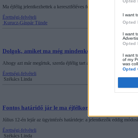
Opted 
Ma éjfélig jelentkezhettek a keresztféléves felvételi keretében a 2024
I want t
Érettségi-felvételi
Opted 
Kurucz-Gáspár Tünde
I want 
Advertis
Opted 
Dolgok, amiket ma még mindenképp ellenőrizzetek, ha
I want t
of my P
Ahogy azt már megírtuk, szerda éjfélig tart a felvételi ügyintézési i
was col
Opted 
Érettségi-felvételi
Székács Linda
Fontos határidő jár le ma éjfélkor, minden felvételizőt
Július 12-én lejár az ügyintézés határideje: a jelentkezők eddig módo
Érettségi-felvételi
Székács Linda