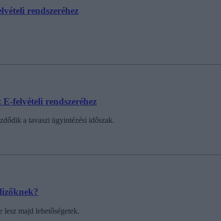
lvételi rendszeréhez
 E-felvételi rendszeréhez
dődik a tavaszi ügyintézési időszak.
elizőknek?
e lesz majd lehetőségetek.