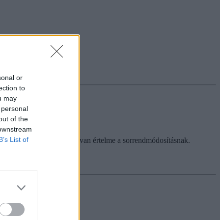
sonal or
ection to
ou may
 personal
out of the
 downstream
B’s List of
tatni. Mutatjuk, hogy mikor van értelme a sorrendmódosításnak.