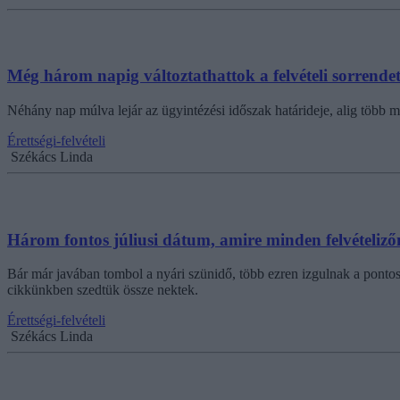
Még három napig változtathattok a felvételi sorrende
Néhány nap múlva lejár az ügyintézési időszak határideje, alig több m
Érettségi-felvételi
Székács Linda
Három fontos júliusi dátum, amire minden felvételizőn
Bár már javában tombol a nyári szünidő, több ezren izgulnak a ponto
cikkünkben szedtük össze nektek.
Érettségi-felvételi
Székács Linda