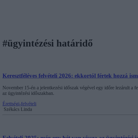
#ügyintézési határidő
Keresztféléves felvételi 2026: ekkortól fértek hozzá ism
November 15-én a jelentkezési időszak végével egy időre lezárult a fel
az ügyintézési időszakban.
Érettségi-felvételi
Székács Linda
Felvételi 2025: még egy hét van vissza az ügyintézési 