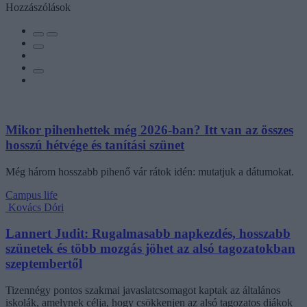
Hozzászólások
Mikor pihenhettek még 2026-ban? Itt van az összes
hosszú hétvége és tanítási szünet
Még három hosszabb pihenő vár rátok idén: mutatjuk a dátumokat.
Campus life
Kovács Dóri
Lannert Judit: Rugalmasabb napkezdés, hosszabb
szünetek és több mozgás jöhet az alsó tagozatokban
szeptembertől
Tizennégy pontos szakmai javaslatcsomagot kaptak az általános
iskolák, amelynek célja, hogy csökkenjen az alsó tagozatos diákok