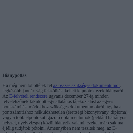
Hiánypótlás
Ha még nem töltöttétek fel
az összes szükséges dokumentumot
,
legkésőbb január 3-ig felszólítást kellett kapnotok ezek hiányáról.
Az
E-felvételi rendszere
ugyanis december 27-ig minden
felvételizőnek kiküldött egy általános tájékoztatást az egyes
pontszámítási módokhoz szükséges dokumentumokról, így ha a
pontszámításhoz nélkülözhetetlen (érettségi bizonyítvány, diploma),
vagy a többletpontokat igazoló dokumentumok (például hátrányos
helyzet, nyelvvizsga) közül hiányzik valami, ezeket már csak ma
éjfélig tudjátok pótolni. Amennyiben nem teszitek meg, az E-