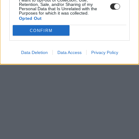
I want to opt-out of Collection, Use,
ügyintézési időszak
Retention, Sale, and/or Sharing of my
hiánypótlási időszak
Personal Data that Is Unrelated with the
Purposes for which it was collected.
Opted Out
CONFIRM
Data Deletion
Data Access
Privacy Policy