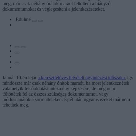
meg, már csak néhány órátok maradt feltölteni a hiányzó
dokumentumokat és véglegesíteni a jelentkezéseteket.
Eduline
Január 10-én lejár
a keresztféléves felvételi ügyintézési időszaka
, így
mindössze már csak néhány órátok maradt, ha most jelentkeznétek
valamelyik felsőoktatási intézmény képzésére, de még nem
töltöttétek fel az összes szükséges dokumentumot, vagy
módosítanátok a sorrendeteken. Éjfél után ugyanis ezeket már nem
tehetitek meg.