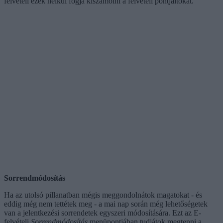
felvételi ezek nélkül fogja kiszámolni a felvételi pontjaitokat.
Sorrendmódosítás
Ha az utolsó pillanatban mégis meggondolnátok magatokat - és
eddig még nem tettétek meg - a mai nap során még lehetőségetek
van a jelentkezési sorrendetek egyszeri módosítására. Ezt az E-
felvételi
Sorrendmódosítás
menüpontjában tudjátok megtenni a