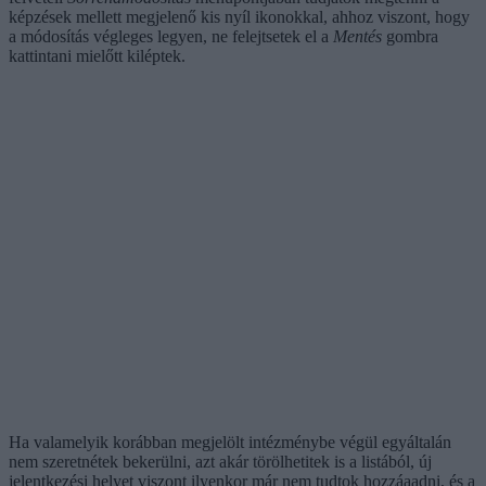
képzések mellett megjelenő kis nyíl ikonokkal, ahhoz viszont, hogy
a módosítás végleges legyen, ne felejtsetek el a
Mentés
gombra
kattintani mielőtt kiléptek.
Ha valamelyik korábban megjelölt intézménybe végül egyáltalán
nem szeretnétek bekerülni, azt akár törölhetitek is a listából, új
jelentkezési helyet viszont ilyenkor már nem tudtok hozzáaadni, és a