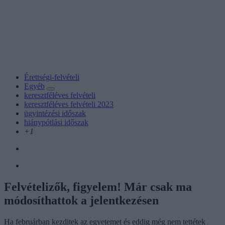
Érettségi-felvételi
Egyéb
keresztféléves felvételi
keresztféléves felvételi 2023
ügyintézési időszak
hiánypótlási időszak
+1
Felvételizők, figyelem! Már csak ma
módosíthattok a jelentkezésen
Ha februárban kezditek az egyetemet és eddig még nem tettétek