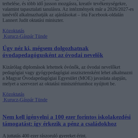
terhelése, és több idő jusson mozgásra, kreatív tevékenységekre,
valamint tapasztalati tanulásra. Az intézmények már a 2026/2027-es
tanévtől alkalmazhatják az ajánlásokat – írta Facebook-oldalán
Lannert Judit oktatási miniszter.
Közoktatás
Kurucz-Gáspár Tünde
Úgy néz ki, mégsem dolgozhatnak
óvodapedagógusként az óvodai nevelők
Kizárólag diplomások lehetnek óvónők, az óvodai nevelőket
pedagógiai vagy gyógypedagógiai asszisztensként lehet alkalmazni
a Magyar Óvodapedagógiai Egyesület (MOE) javaslata alapján,
melyet a szervezet az oktatási minisztériumhoz nyújtott be.
Közoktatás
Kurucz-Gáspár Tünde
Nem kell igényelni a 100 ezer forintos iskolakezdési
támogatást: így érkezik a pénz a családokhoz
A juttatás 400 ezer rászoruló gyereket érint.