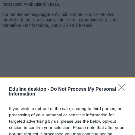
törlést sem vonhatjátok vissza.
Ha mindennel megvagytok és már semmin sem szeretnétek
módosítani, nincs más hátra, mint várni a ponthatárokat, amik
várhatóan két hét múlva, január 24-én érkeznek.
Eduline desktop -
Do Not Process My Personal
Information
If you wish to opt-out of the sale, sharing to third parties, or
processing of your personal or sensitive information for
targeted advertising by us, please use the below opt-out
section to confirm your selection. Please note that after your
opt-out request is processed you may continue seeing