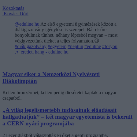
Közoktatás
Kovács Dóri
@eduline.hu
Az első egyetemi ügyintézések között a
diákigazolvány igénylése is szerepel. Bár elsőre
bonyolultnak tűnhet, néhány lépésből megvan – most
végigvezetünk titeket a teljes folyamaton.😉
#diákigazolvány
#egyetem
#neptun
#eduline
#foryou
♬ eredeti hang - eduline.hu
Magyar siker a Nemzetközi Nyelvészeti
Diákolimpián
Ketten bronzérmet, ketten pedig dicséretet kaptak a magyar
csapatból.
„A világ legelismertebb tudósainak előadásait
hallgathatjuk” – két magyar egyetemista is bekerült
a CERN nyári programjába
21 ezer diákból választották ki őket a genfi programba.