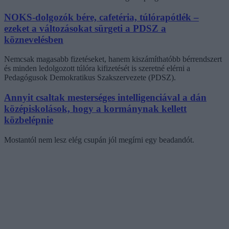
NOKS-dolgozók bére, cafetéria, túlórapótlék –
ezeket a változásokat sürgeti a PDSZ a
köznevelésben
Nemcsak magasabb fizetéseket, hanem kiszámíthatóbb bérrendszert
és minden ledolgozott túlóra kifizetését is szeretné elérni a
Pedagógusok Demokratikus Szakszervezete (PDSZ).
Annyit csaltak mesterséges intelligenciával a dán
középiskolások, hogy a kormánynak kellett
közbelépnie
Mostantól nem lesz elég csupán jól megírni egy beadandót.