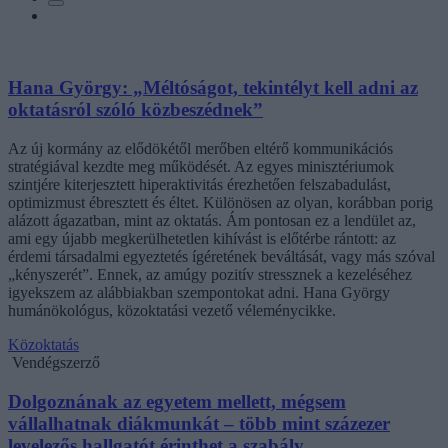
Hana György: „Méltóságot, tekintélyt kell adni az
oktatásról szóló közbeszédnek”
Az új kormány az elődökétől merőben eltérő kommunikációs
stratégiával kezdte meg működését. Az egyes minisztériumok
szintjére kiterjesztett hiperaktivitás érezhetően felszabadulást,
optimizmust ébresztett és éltet. Különösen az olyan, korábban porig
alázott ágazatban, mint az oktatás. Ám pontosan ez a lendület az,
ami egy újabb megkerülhetetlen kihívást is előtérbe rántott: az
érdemi társadalmi egyeztetés ígéretének beváltását, vagy más szóval
„kényszerét”. Ennek, az amúgy pozitív stressznek a kezeléséhez
igyekszem az alábbiakban szempontokat adni. Hana György
humánökológus, közoktatási vezető véleménycikke.
Közoktatás
Vendégszerző
Dolgoznának az egyetem mellett, mégsem
vállalhatnak diákmunkát – több mint százezer
levelezős hallgatót érinthet a szabály