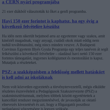
a CERN nyári programjába
21 ezer diákból választották ki őket a genfi programba.
Havi 150 ezer forintot is kaphatsz, ha egy évig a
következő felvételire készülsz
Ha idén nem sikerült bejutnod arra az egyetemre vagy szakra, amit
kinéztél magadnak, vagy anyagi, családi okok miatt eddig nem
tudtál továbbtanulni, még nincs minden veszve. A Budapesti
Corvinus Egyetem Illyés Gyula Programja egy teljes tanéven át segít
felkészülni a következő felvételire – ráadásul havi nettó 150 ezer
forintos támogatást, ingyenes kollégiumot és mentorálást is kapsz.
Mutatjuk a részleteket.
PSZ: a szakképzésben a felelősség mellett hatáskört
is kell adni az iskoláknak
Nem volt közvetlen egyeztetés a törvénytervezetről, mégis elküldte
részletes észrevételeit a Pedagógusok Szakszervezete (PSZ) a
szakminisztériumnak, melyben többek között egyetértettek a
kancellári rendszer megszüntetésével, de javasolják az oktató
elnevezés kivezetését és azt, hogy a főigazgatói poszthoz
pedagógusi végzettségre is legyen szükség.