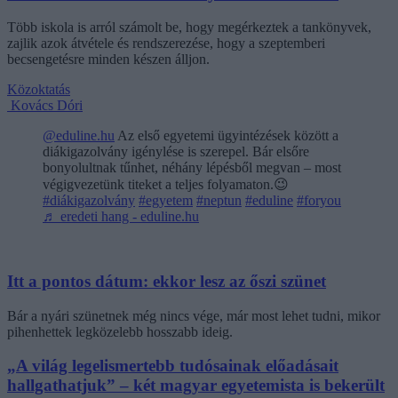
Több iskola is arról számolt be, hogy megérkeztek a tankönyvek,
zajlik azok átvétele és rendszerezése, hogy a szeptemberi
becsengetésre minden készen álljon.
Közoktatás
Kovács Dóri
@eduline.hu
Az első egyetemi ügyintézések között a
diákigazolvány igénylése is szerepel. Bár elsőre
bonyolultnak tűnhet, néhány lépésből megvan – most
végigvezetünk titeket a teljes folyamaton.😉
#diákigazolvány
#egyetem
#neptun
#eduline
#foryou
♬ eredeti hang - eduline.hu
Itt a pontos dátum: ekkor lesz az őszi szünet
Bár a nyári szünetnek még nincs vége, már most lehet tudni, mikor
pihenhettek legközelebb hosszabb ideig.
„A világ legelismertebb tudósainak előadásait
hallgathatjuk” – két magyar egyetemista is bekerült