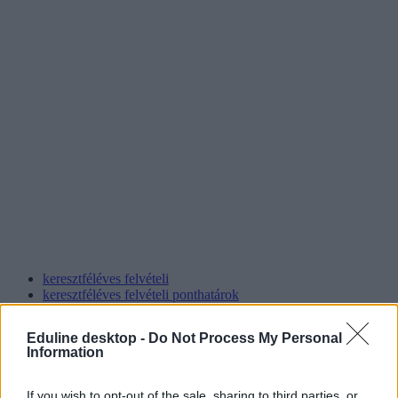
keresztféléves felvételi
keresztféléves felvételi ponthatárok
keresztféléves felvételi 2023
hiánypótlási időszak
Eduline desktop -
Do Not Process My Personal
Information
If you wish to opt-out of the sale, sharing to third parties, or