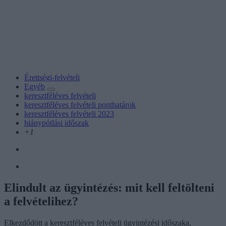
Érettségi-felvételi
Egyéb
keresztféléves felvételi
keresztféléves felvételi ponthatárok
keresztféléves felvételi 2023
hiánypótlási időszak
+1
Elindult az ügyintézés: mit kell feltölteni
a felvételihez?
Elkezdődött a keresztféléves felvételi ügyintézési időszaka,