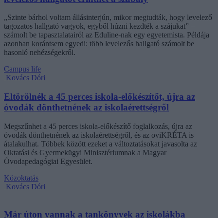
„Szinte bárhol voltam állásinterjún, mikor megtudták, hogy levelező
tagozatos hallgató vagyok, egyből húzni kezdték a szájukat” –
számolt be tapasztalatairól az Eduline-nak egy egyetemista. Példája
azonban korántsem egyedi: több levelezős hallgató számolt be
hasonló nehézségekről.
Campus life
Kovács Dóri
Eltörölnék a 45 perces iskola-előkészítőt, újra az
óvodák dönthetnének az iskolaérettségről
Megszűnhet a 45 perces iskola-előkészítő foglalkozás, újra az
óvodák dönthetnének az iskolaérettségről, és az oviKRÉTA is
átalakulhat. Többek között ezeket a változtatásokat javasolta az
Oktatási és Gyermekügyi Minisztériumnak a Magyar
Óvodapedagógiai Egyesület.
Közoktatás
Kovács Dóri
Már úton vannak a tankönyvek az iskolákba