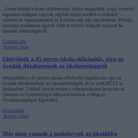
„Szinte bárhol voltam állásinterjún, mikor megtudták, hogy levelező
tagozatos hallgató vagyok, egyből húzni kezdték a szájukat” –
számolt be tapasztalatairól az Eduline-nak egy egyetemista. Példája
azonban korántsem egyedi: több levelezős hallgató számolt be
hasonló nehézségekről.
Campus life
Kovács Dóri
Eltörölnék a 45 perces iskola-előkészítőt, újra az
óvodák dönthetnének az iskolaérettségről
Megszűnhet a 45 perces iskola-előkészítő foglalkozás, újra az
óvodák dönthetnének az iskolaérettségről, és az oviKRÉTA is
átalakulhat. Többek között ezeket a változtatásokat javasolta az
Oktatási és Gyermekügyi Minisztériumnak a Magyar
Óvodapedagógiai Egyesület.
Közoktatás
Kovács Dóri
Már úton vannak a tankönyvek az iskolákba