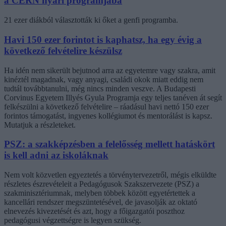
a CERN nyári programjába
21 ezer diákból választották ki őket a genfi programba.
Havi 150 ezer forintot is kaphatsz, ha egy évig a
következő felvételire készülsz
Ha idén nem sikerült bejutnod arra az egyetemre vagy szakra, amit
kinéztél magadnak, vagy anyagi, családi okok miatt eddig nem
tudtál továbbtanulni, még nincs minden veszve. A Budapesti
Corvinus Egyetem Illyés Gyula Programja egy teljes tanéven át segít
felkészülni a következő felvételire – ráadásul havi nettó 150 ezer
forintos támogatást, ingyenes kollégiumot és mentorálást is kapsz.
Mutatjuk a részleteket.
PSZ: a szakképzésben a felelősség mellett hatáskört
is kell adni az iskoláknak
Nem volt közvetlen egyeztetés a törvénytervezetről, mégis elküldte
részletes észrevételeit a Pedagógusok Szakszervezete (PSZ) a
szakminisztériumnak, melyben többek között egyetértettek a
kancellári rendszer megszüntetésével, de javasolják az oktató
elnevezés kivezetését és azt, hogy a főigazgatói poszthoz
pedagógusi végzettségre is legyen szükség.