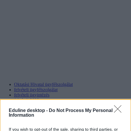
Oktatási Hivatal ügyfélszolgálat
felvételi ügyfélszolgálat
felvételi ügyintézés
felvételi 2023
keresztféléves felvételi 2023
Eduline desktop -
Do Not Process My Personal
Information
If you wish to opt-out of the sale, sharing to third parties, or