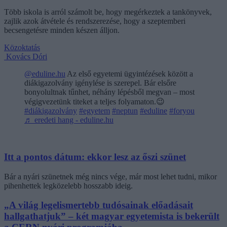
Több iskola is arról számolt be, hogy megérkeztek a tankönyvek,
zajlik azok átvétele és rendszerezése, hogy a szeptemberi
becsengetésre minden készen álljon.
Közoktatás
Kovács Dóri
@eduline.hu
Az első egyetemi ügyintézések között a
diákigazolvány igénylése is szerepel. Bár elsőre
bonyolultnak tűnhet, néhány lépésből megvan – most
végigvezetünk titeket a teljes folyamaton.😉
#diákigazolvány
#egyetem
#neptun
#eduline
#foryou
♬ eredeti hang - eduline.hu
Itt a pontos dátum: ekkor lesz az őszi szünet
Bár a nyári szünetnek még nincs vége, már most lehet tudni, mikor
pihenhettek legközelebb hosszabb ideig.
„A világ legelismertebb tudósainak előadásait
hallgathatjuk” – két magyar egyetemista is bekerült