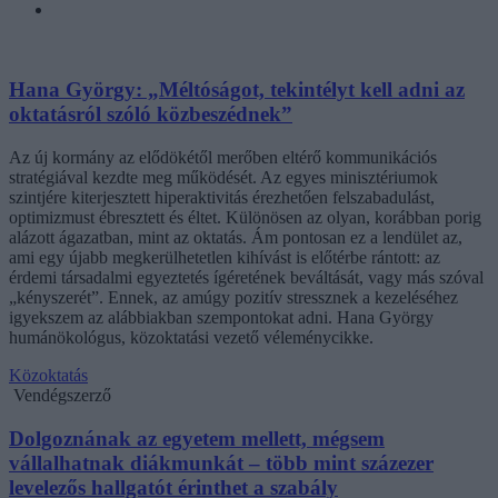
Hana György: „Méltóságot, tekintélyt kell adni az
oktatásról szóló közbeszédnek”
Az új kormány az elődökétől merőben eltérő kommunikációs
stratégiával kezdte meg működését. Az egyes minisztériumok
szintjére kiterjesztett hiperaktivitás érezhetően felszabadulást,
optimizmust ébresztett és éltet. Különösen az olyan, korábban porig
alázott ágazatban, mint az oktatás. Ám pontosan ez a lendület az,
ami egy újabb megkerülhetetlen kihívást is előtérbe rántott: az
érdemi társadalmi egyeztetés ígéretének beváltását, vagy más szóval
„kényszerét”. Ennek, az amúgy pozitív stressznek a kezeléséhez
igyekszem az alábbiakban szempontokat adni. Hana György
humánökológus, közoktatási vezető véleménycikke.
Közoktatás
Vendégszerző
Dolgoznának az egyetem mellett, mégsem
vállalhatnak diákmunkát – több mint százezer
levelezős hallgatót érinthet a szabály