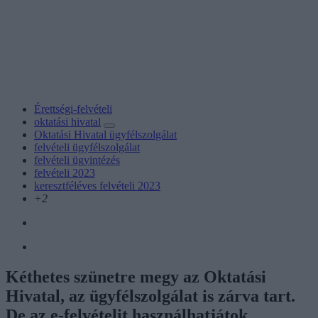
Érettségi-felvételi
oktatási hivatal
Oktatási Hivatal ügyfélszolgálat
felvételi ügyfélszolgálat
felvételi ügyintézés
felvételi 2023
keresztféléves felvételi 2023
+2
Kéthetes szünetre megy az Oktatási
Hivatal, az ügyfélszolgálat is zárva tart.
De az e-felvételit használhatjátok