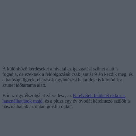
A különböző kérdéseket a hivatal az igazgatási szünet alatt is
fogadja, de ezeknek a feldolgozását csak január 9-én kezdik meg, és
a hatósági ügyek, eljárások ügyintézési határideje is kitolódik a
szünet időtartama alatt.
Bár az ügyfélszolgálat zárva lesz, az
E-felvételi felületét ekkor is
használhatjátok majd
, és a plusz egy év óvodát kérelmező szülők is
használhatják az ohtan.gov.hu oldalt.