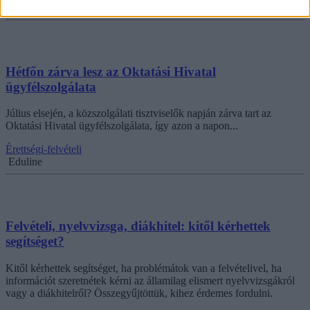
Eduline
Hétfőn zárva lesz az Oktatási Hivatal
ügyfélszolgálata
Július elsején, a közszolgálati tisztviselők napján zárva tart az
Oktatási Hivatal ügyfélszolgálata, így azon a napon...
Érettségi-felvételi
Eduline
Felvételi, nyelvvizsga, diákhitel: kitől kérhettek
segítséget?
Kitől kérhettek segítséget, ha problémátok van a felvételivel, ha
információt szeretnétek kérni az államilag elismert nyelvvizsgákról
vagy a diákhitelről? Összegyűjtöttük, kihez érdemes fordulni.