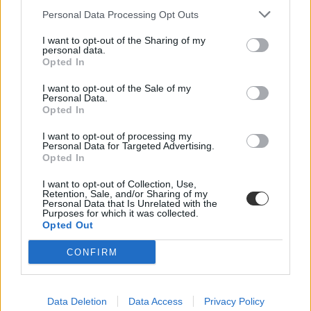
Personal Data Processing Opt Outs
I want to opt-out of the Sharing of my
personal data.
Opted In
I want to opt-out of the Sale of my
Personal Data.
Opted In
I want to opt-out of processing my
Personal Data for Targeted Advertising.
Opted In
I want to opt-out of Collection, Use,
Retention, Sale, and/or Sharing of my
Personal Data that Is Unrelated with the
Purposes for which it was collected.
Opted Out
2015-ben felvételiztek? Kitől kérhettek segítséget?
CONFIRM
Milyen ügyfélszolgálatoktól kérhettek segítséget, ha kérdésetek van
a felvételiről, az érettségiről vagy a diákhitelről. Itt vannak a
legfontosabb telefonszámok.
Data Deletion
Data Access
Privacy Policy
Érettségi-felvételi