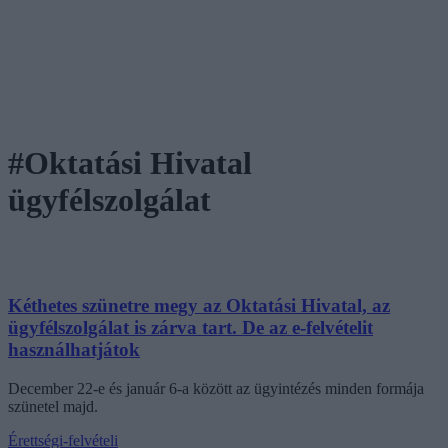
#Oktatási Hivatal
ügyfélszolgálat
Kéthetes szünetre megy az Oktatási Hivatal, az
ügyfélszolgálat is zárva tart. De az e-felvételit
használhatjátok
December 22-e és január 6-a között az ügyintézés minden formája
szünetel majd.
Érettségi-felvételi