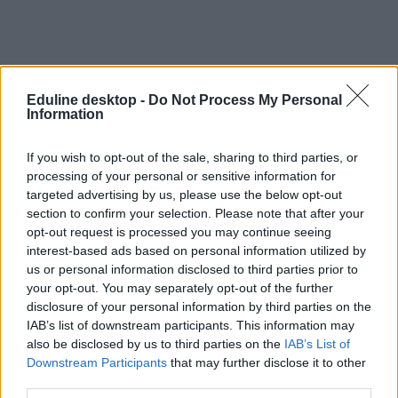
Eduline desktop -
Do Not Process My Personal
Information
If you wish to opt-out of the sale, sharing to third parties, or
processing of your personal or sensitive information for
targeted advertising by us, please use the below opt-out
Érdemes figyelni: elköltözött az Oktatási Hivatal
section to confirm your selection. Please note that after your
ügyfélszolgálata
opt-out request is processed you may continue seeing
interest-based ads based on personal information utilized by
Jövő héten hétfőtől új helyen kell keresnetek az Oktatási Hivatal
us or personal information disclosed to third parties prior to
ügyfélszolgálatát.
your opt-out. You may separately opt-out of the further
Érettségi-felvételi
disclosure of your personal information by third parties on the
Eduline
IAB’s list of downstream participants. This information may
also be disclosed by us to third parties on the
IAB’s List of
Downstream Participants
that may further disclose it to other
third parties.