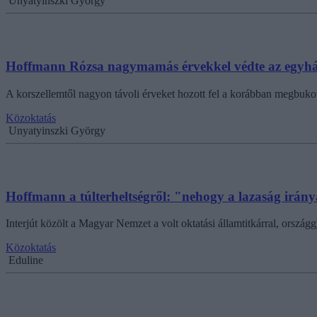
Unyatyinszki György
Hoffmann Rózsa nagymamás érvekkel védte az egyház
A korszellemtől nagyon távoli érveket hozott fel a korábban megbukott 
Közoktatás
Unyatyinszki György
Hoffmann a túlterheltségről: "nehogy a lazaság irán
Interjút közölt a Magyar Nemzet a volt oktatási államtitkárral, ország
Közoktatás
Eduline