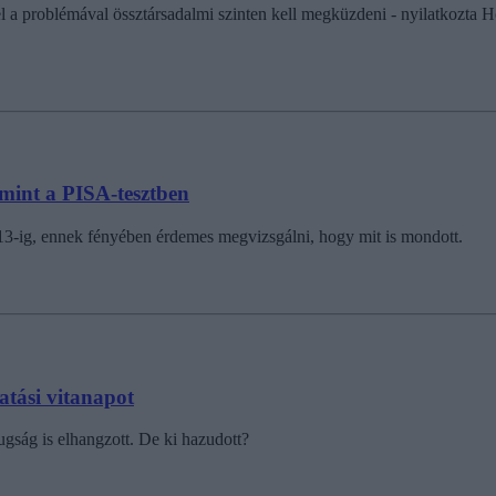
el a problémával össztársadalmi szinten kell megküzdeni - nyilatkozta
mint a PISA-tesztben
13-ig, ennek fényében érdemes megvizsgálni, hogy mit is mondott.
atási vitanapot
ugság is elhangzott. De ki hazudott?