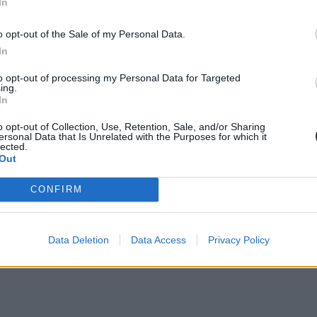
In
tésről
o opt-out of the Sale of my Personal Data.
In
etésekről.
to opt-out of processing my Personal Data for Targeted
ing.
In
o opt-out of Collection, Use, Retention, Sale, and/or Sharing
ersonal Data that Is Unrelated with the Purposes for which it
lected.
Out
kár, így neve már nem szerepel majd a Fidesz-KDNP országos választási 
CONFIRM
Data Deletion
Data Access
Privacy Policy