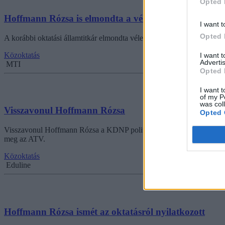
Opted 
Hoffmann Rózsa is elmondta a véleményét a diáktünte
I want t
Opted 
A korábbi oktatási államtitkár elmondta véleményét a mostani diáktünt
Közoktatás
I want 
Advertis
MTI
Opted 
I want t
of my P
was col
Visszavonul Hoffmann Rózsa
Opted 
Visszavonul Hoffmann Rózsa a KDNP politikusa, volt oktatási államtit
meg az ATV.
Közoktatás
Eduline
Hoffmann Rózsa ismét az oktatásról nyilatkozott