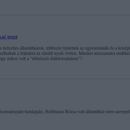
ai teszt
 helyettes államtitkárok, többször tüntettek az egyetemisták és a középis
apkodhattuk a fejünket az elmúlt nyolc évben. Minden mozzanatra emléke
hogy mikor volt a "télirózsás diákforradalom"?
 kormánypárt honlapján, Hoffmann Rózsa volt államtitkár nem szerepel 