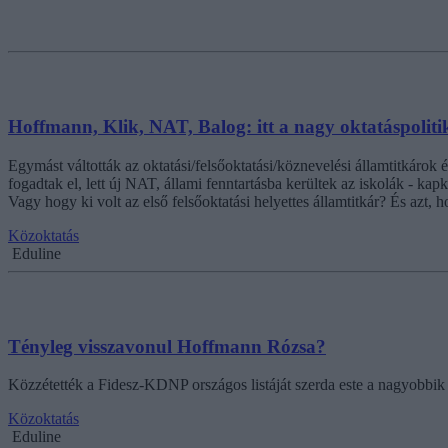
Hoffmann, Klik, NAT, Balog: itt a nagy oktatáspolitik
Egymást váltották az oktatási/felsőoktatási/köznevelési államtitkárok és
fogadtak el, lett új NAT, állami fenntartásba kerültek az iskolák - k
Vagy hogy ki volt az első felsőoktatási helyettes államtitkár? És azt, 
Közoktatás
Eduline
Tényleg visszavonul Hoffmann Rózsa?
Közzétették a Fidesz-KDNP országos listáját szerda este a nagyobbik
Közoktatás
Eduline