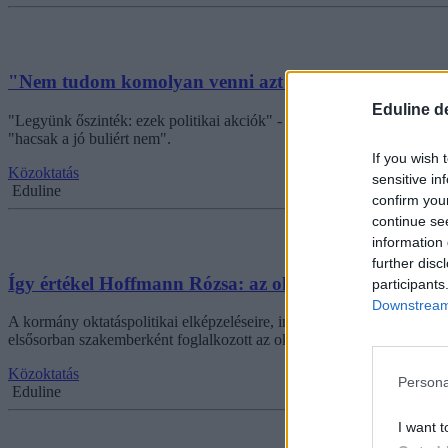
"Nem tudom komolyan venni azt a diáktüntetést, ahol
Eduline d
"Legyünk őszinték: ezek politikai akciók" - így értékelte az elmúlt he
"hacsak a jó buliért nem".
If you wish 
Közoktatás
sensitive in
Eduline
confirm you
continue se
information 
further disc
Így értékel Hoffmann Rózsa: az oktatási ötletekre ötös
participants
Downstream 
A kormány oktatáspolitikai elképzeléseire, intézkedéseire "erős jelest
elsősorban szakemberként foglalkozott az oktatással, "mert ehhez ér
Közoktatás
Persona
Eduline
I want t