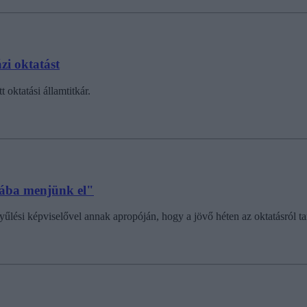
i oktatást
oktatási államtitkár.
yába menjünk el"
gyűlési képviselővel annak apropóján, hogy a jövő héten az oktatásról t