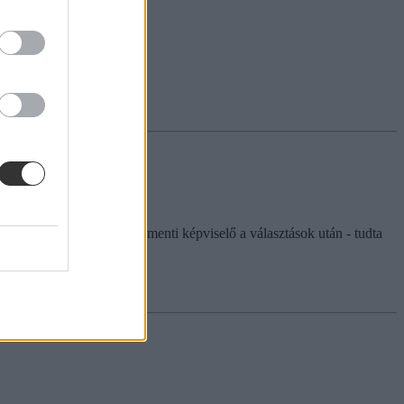
listáján, nem lesz parlamenti képviselő a választások után - tudta