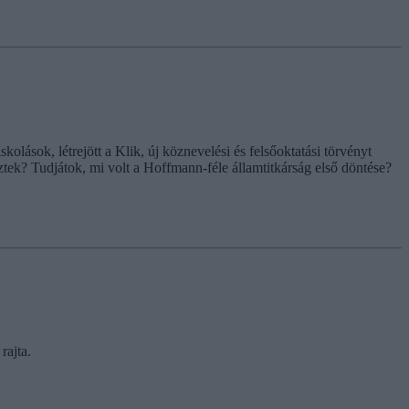
kolások, létrejött a Klik, új köznevelési és felsőoktatási törvényt
ztek? Tudjátok, mi volt a Hoffmann-féle államtitkárság első döntése?
rajta.