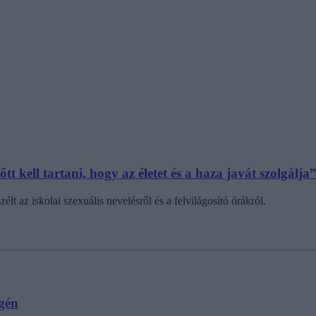
tt kell tartani, hogy az életet és a haza javát szolgálja
t az iskolai szexuális nevelésről és a felvilágosító órákról.
gén