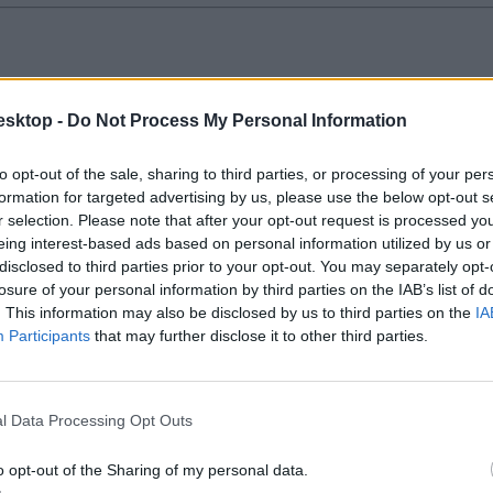
 több a felnőtt, mint a tanuló"
esktop -
Do Not Process My Personal Information
tek diáktüntetéseit Hoffmann Rózsa volt oktatási államtitkár, aki szerint
to opt-out of the sale, sharing to third parties, or processing of your per
formation for targeted advertising by us, please use the below opt-out s
r selection. Please note that after your opt-out request is processed y
eing interest-based ads based on personal information utilized by us or
disclosed to third parties prior to your opt-out. You may separately opt-
losure of your personal information by third parties on the IAB’s list of
t, a kivitelezésre négyest, helyenként hármast adna
. This information may also be disclosed by us to third parties on the
IA
Participants
that may further disclose it to other third parties.
, a kivitelezésre pedig jót, helyenként közepest adnék" - mondta Hoffma
tek igazán, a politikában lassan túlsúlyossá váló kommunikációs képess
l Data Processing Opt Outs
o opt-out of the Sharing of my personal data.