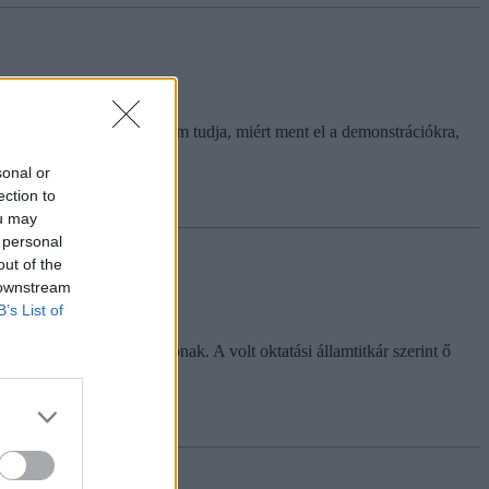
 a diákok nagy része azt sem tudja, miért ment el a demonstrációkra,
sonal or
ection to
ou may
 personal
out of the
 downstream
B’s List of
nn Rózsa a Magyar Hírlapnak. A volt oktatási államtitkár szerint ő
égeim gyengébbek voltak".