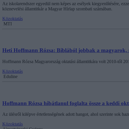
Az iskolarendszer egyedül nem képes az esélyek kiegyenlítésére, ezz
köznevelési államtitkár a Magyar Hírlap szombati számában.
Közoktatás
MTI
Heti Hoffmann Rózsa: Biblából jobbak a magyarok, 
Hoffmann Rózsa Magyarország oktatási államtitkára volt 2010-től 20
Közoktatás
Eduline
Hoffmann Rózsa hibátlanul foglalta össze a keddi okt
Az ülésről kilépve értetlenségének adott hangot, ahol szerinte sok haz
Közoktatás