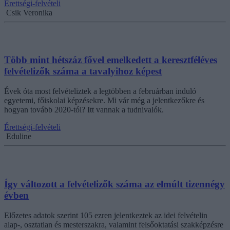
Érettségi-felvételi
Csik Veronika
Több mint hétszáz fővel emelkedett a keresztféléves
felvételizők száma a tavalyihoz képest
Évek óta most felvételiztek a legtöbben a februárban induló
egyetemi, főiskolai képzésekre. Mi vár még a jelentkezőkre és
hogyan tovább 2020-tól? Itt vannak a tudnivalók.
Érettségi-felvételi
Eduline
Így változott a felvételizők száma az elmúlt tizennégy
évben
Előzetes adatok szerint 105 ezren jelentkeztek az idei felvételin
alap-, osztatlan és mesterszakra, valamint felsőoktatási szakképzésre