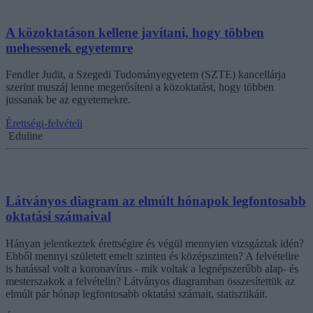
A közoktatáson kellene javítani, hogy többen
mehessenek egyetemre
Fendler Judit, a Szegedi Tudományegyetem (SZTE) kancellárja
szerint muszáj lenne megerősíteni a közoktatást, hogy többen
jussanak be az egyetemekre.
Érettségi-felvételi
Eduline
Látványos diagram az elmúlt hónapok legfontosabb
oktatási számaival
Hányan jelentkeztek érettségire és végül mennyien vizsgáztak idén?
Ebből mennyi született emelt szinten és középszinten? A felvételire
is hatással volt a koronavírus - mik voltak a legnépszerűbb alap- és
mesterszakok a felvételin? Látványos diagramban összesítettük az
elmúlt pár hónap legfontosabb oktatási számait, statisztikáit.