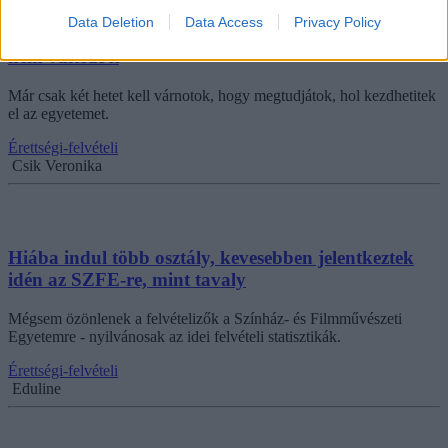
Minisztérium: idén 10 százalékkal többen
Data Deletion
Data Access
Privacy Policy
felvételiztek, mint tavaly, a ponthatárhúzás napja
nem változott
Már csak két hetet kell várnotok, hogy megtudjátok, hol kezdhetitek
el az egyetemet.
Érettségi-felvételi
Csik Veronika
Hiába indul több osztály, kevesebben jelentkeztek
idén az SZFE-re, mint tavaly
Mégsem özönlenek a felvételizők a Színház- és Filmművészeti
Egyetemre - nyilvánosak az idei felvételi statisztikák.
Érettségi-felvételi
Eduline