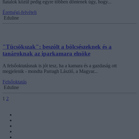
fiatalok közül pedig egyre többen döntenek úgy, hogy...
Érettségi-felvételi
Eduline
"Tücsökszak": beszólt a bölcsészeknek és a
tanároknak az iparkamara elnöke
A felsőoktatásnak is jót tesz, ha a kamara és a gazdaság ott
megjelenik - mondta Parragh László, a Magyar...
Felsőoktatás
Eduline
1
2