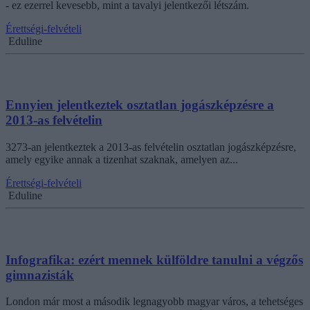
- ez ezerrel kevesebb, mint a tavalyi jelentkezői létszám.
Érettségi-felvételi
Eduline
Ennyien jelentkeztek osztatlan jogászképzésre a
2013-as felvételin
3273-an jelentkeztek a 2013-as felvételin osztatlan jogászképzésre,
amely egyike annak a tizenhat szaknak, amelyen az...
Érettségi-felvételi
Eduline
Infografika: ezért mennek külföldre tanulni a végzős
gimnazisták
London már most a második legnagyobb magyar város, a tehetséges