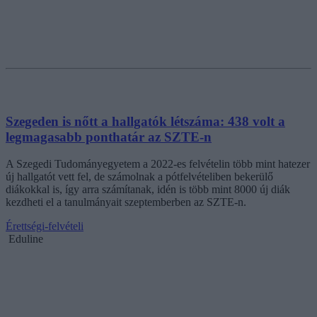
Szegeden is nőtt a hallgatók létszáma: 438 volt a
legmagasabb ponthatár az SZTE-n
A Szegedi Tudományegyetem a 2022-es felvételin több mint hatezer
új hallgatót vett fel, de számolnak a pótfelvételiben bekerülő
diákokkal is, így arra számítanak, idén is több mint 8000 új diák
kezdheti el a tanulmányait szeptemberben az SZTE-n.
Érettségi-felvételi
Eduline