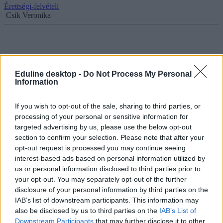
Érettségi-felvételi
Csik Veronika
Friss statisztikák: ennyien kerültek be idén
egyetemre, továbbra sem nőtt a számuk
Eduline desktop -
Do Not Process My Personal
Information
Idén majdnem 76 ezren kerültek be valamilyen egyetemi szakra, de
a számok még mindig jóval alacsonyabbak, mint kéne.
If you wish to opt-out of the sale, sharing to third parties, or
processing of your personal or sensitive information for
Érettségi-felvételi
Csik Veronika
targeted advertising by us, please use the below opt-out
section to confirm your selection. Please note that after your
opt-out request is processed you may continue seeing
interest-based ads based on personal information utilized by
us or personal information disclosed to third parties prior to
Rekordmagas ponthatárok a Corvinuson: több
your opt-out. You may separately opt-out of the further
szakhoz 450 feletti pontszám kellett
disclosure of your personal information by third parties on the
IAB’s list of downstream participants. This information may
A Budapesti Corvinus Egyetem több képzésén is magas
also be disclosed by us to third parties on the
IAB’s List of
ponthatárokat húztak idén, a gazdálkodási és menedzsment BSc-
szakon például azok kezdhetnek ösztöndíjasként, akik legalább 451
Downstream Participants
that may further disclose it to other