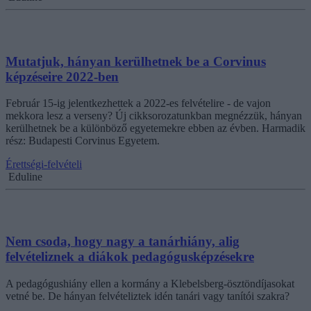
Mutatjuk, hányan kerülhetnek be a Corvinus
képzéseire 2022-ben
Február 15-ig jelentkezhettek a 2022-es felvételire - de vajon
mekkora lesz a verseny? Új cikksorozatunkban megnézzük, hányan
kerülhetnek be a különböző egyetemekre ebben az évben. Harmadik
rész: Budapesti Corvinus Egyetem.
Érettségi-felvételi
Eduline
Nem csoda, hogy nagy a tanárhiány, alig
felvételiznek a diákok pedagógusképzésekre
A pedagógushiány ellen a kormány a Klebelsberg-ösztöndíjasokat
vetné be. De hányan felvételiztek idén tanári vagy tanítói szakra?