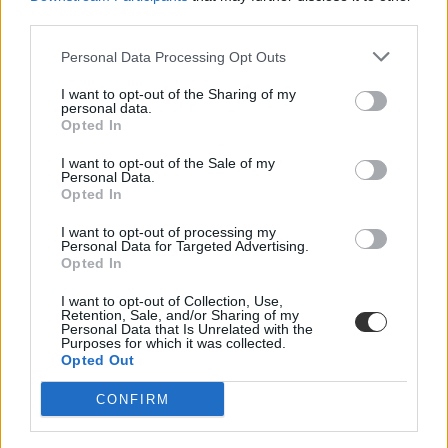
pontot szereztek. Mutatjuk a részleteket.
third parties.
Érettségi-felvételi
Personal Data Processing Opt Outs
Eduline
I want to opt-out of the Sharing of my
personal data.
Opted In
A tavalyi mélypont után kezd magához térni a
I want to opt-out of the Sale of my
Personal Data.
felsőoktatás, de lassan tíz éve stagnál a felvételizők
Opted In
száma
I want to opt-out of processing my
Ma este nyolckor kiderül, hányan kezdik majd meg szeptemberben
Personal Data for Targeted Advertising.
az egyetemet, főiskolát. Idén többen felvételiztek a felsőoktatásba,
Opted In
mint egy évvel korábban, de valójában lassan tíz éve 100-110 ezer
körül stagnál a jelentkezők száma .
I want to opt-out of Collection, Use,
Retention, Sale, and/or Sharing of my
Érettségi-felvételi
Personal Data that Is Unrelated with the
Purposes for which it was collected.
Csik Veronika
Opted Out
1
CONFIRM