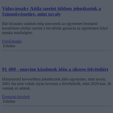
Vidnyánszky Attila szerint többen jelentkeztek a
Színművészetire, mint tavaly
Bár hivatalos számok még nincsenek az egyetemet fenntartó
kuratórium elnöke szerint a becslésük garancia az egyetemen folyó
munka minőségére.
Felsőoktatás
Eduline
91 400 - ennyien küzdenek idén a sikeres felvételiért
Húszezerrel kevesebben jelentkeztek idén egyetemre, mint tavaly.
2001 óta nem voltak olyan kevesen a felvételizők, mint 2020-ban. Itt
vannak az adatok.
Érettségi-felvételi
Eduline