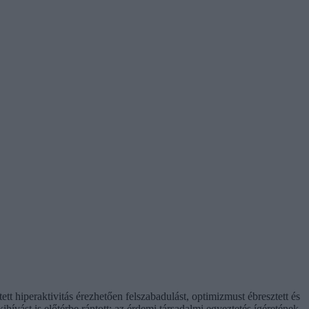
t hiperaktivitás érezhetően felszabadulást, optimizmust ébresztett és
hívást is előtérbe rántott: az érdemi társadalmi egyeztetés ígéretének