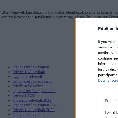
2020-ban valóban alacsonyabb volt a jelentkezők száma az ideinél - ak
ezerrel kevesebben felvételiztek egyetemre, főiskolára, mint egy évve
Eduline d
If you wish 
sensitive in
confirm you
continue se
information 
legnépszerűbb szakok
further disc
felvételi statisztikák
participants
egyetemi felvételi
Downstream 
legnépszerűbb egyetem
felvételizők száma
legnépszerűbb egyetemek
felvételi 2022
egyetemi felvételi 2022
Persona
legnépszerűbb szakok 2022
felvételi statisztikák 2022
I want t
általános felvételi