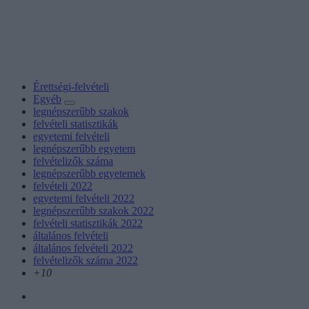
Érettségi-felvételi
Egyéb
legnépszerűbb szakok
felvételi statisztikák
egyetemi felvételi
legnépszerűbb egyetem
felvételizők száma
legnépszerűbb egyetemek
felvételi 2022
egyetemi felvételi 2022
legnépszerűbb szakok 2022
felvételi statisztikák 2022
általános felvételi
általános felvételi 2022
felvételizők száma 2022
+10