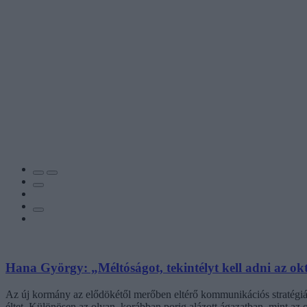
Hana György: „Méltóságot, tekintélyt kell adni az ok
Az új kormány az elődökétől merőben eltérő kommunikációs stratégiáva
éltet. Különösen az olyan, korábban porig alázott ágazatban, mint az o