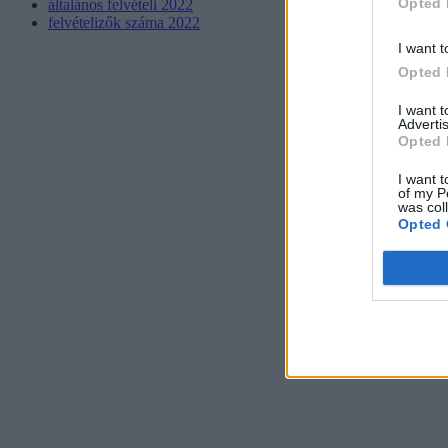
Opted 
általános felvételi 2022
felvételizők száma 2022
I want t
Opted 
I want 
Advertis
Opted 
I want t
of my P
was col
Opted 