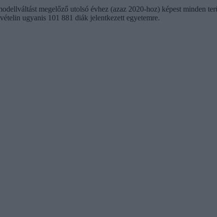
 modellváltást megelőző utolsó évhez (azaz 2020-hoz) képest minden te
vételin ugyanis 101 881 diák jelentkezett egyetemre.