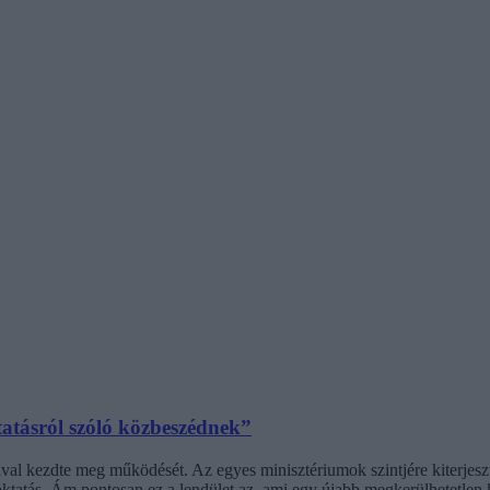
tatásról szóló közbeszédnek”
l kezdte meg működését. Az egyes minisztériumok szintjére kiterjesztet
ktatás. Ám pontosan ez a lendület az, ami egy újabb megkerülhetetlen ki