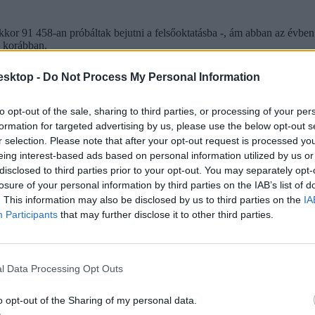
kor 91 458-an próbáltak bejutni a felsőoktatásba -, ám abban az évben a
l korábban.
esktop -
Do Not Process My Personal Information
to opt-out of the sale, sharing to third parties, or processing of your per
formation for targeted advertising by us, please use the below opt-out s
r selection. Please note that after your opt-out request is processed y
eing interest-based ads based on personal information utilized by us or
disclosed to third parties prior to your opt-out. You may separately opt-
losure of your personal information by third parties on the IAB’s list of
. This information may also be disclosed by us to third parties on the
IA
Participants
that may further disclose it to other third parties.
l Data Processing Opt Outs
o opt-out of the Sharing of my personal data.