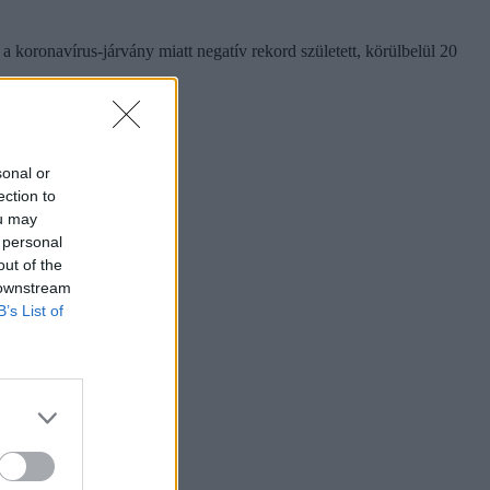
 koronavírus-járvány miatt negatív rekord született, körülbelül 20
sonal or
ection to
ou may
 personal
out of the
 downstream
B’s List of