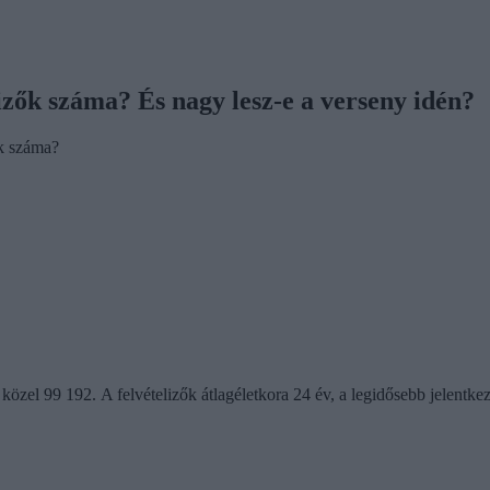
izők száma? És nagy lesz-e a verseny idén?
ők száma?
közel 99 192. A felvételizők átlagéletkora 24 év, a legidősebb jelentkez