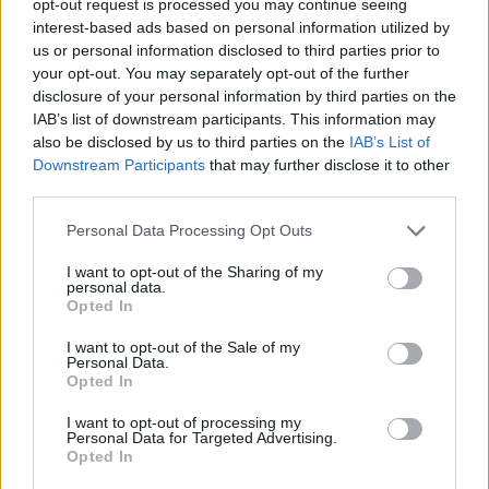
opt-out request is processed you may continue seeing
interest-based ads based on personal information utilized by
us or personal information disclosed to third parties prior to
your opt-out. You may separately opt-out of the further
disclosure of your personal information by third parties on the
IAB’s list of downstream participants. This information may
also be disclosed by us to third parties on the
IAB’s List of
Downstream Participants
that may further disclose it to other
third parties.
Personal Data Processing Opt Outs
I want to opt-out of the Sharing of my
personal data.
Opted In
Így csökkenti a kormány decembertől az
I want to opt-out of the Sale of my
Personal Data.
óvodapedagógusok terheit
Opted In
A miniszterelnöki biztos az Ovi Kréta fejlesztőivel egyeztetve állt
I want to opt-out of processing my
elő egy változtatással.
Personal Data for Targeted Advertising.
Opted In
Közoktatás