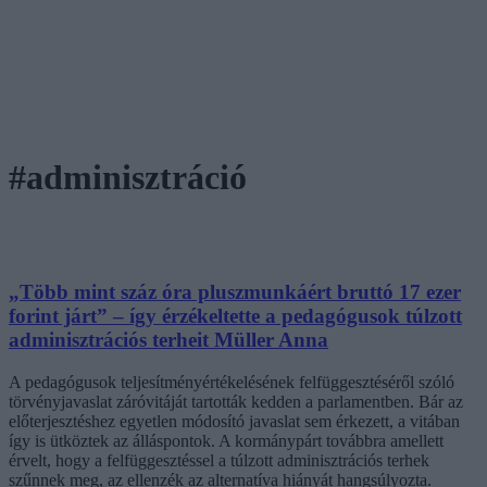
#adminisztráció
„Több mint száz óra pluszmunkáért bruttó 17 ezer
forint járt” – így érzékeltette a pedagógusok túlzott
adminisztrációs terheit Müller Anna
A pedagógusok teljesítményértékelésének felfüggesztéséről szóló
törvényjavaslat záróvitáját tartották kedden a parlamentben. Bár az
előterjesztéshez egyetlen módosító javaslat sem érkezett, a vitában
így is ütköztek az álláspontok. A kormánypárt továbbra amellett
érvelt, hogy a felfüggesztéssel a túlzott adminisztrációs terhek
szűnnek meg, az ellenzék az alternatíva hiányát hangsúlyozta.