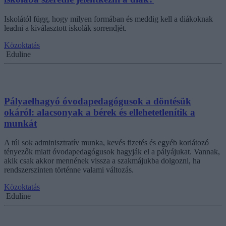
Iskolától függ, hogy milyen formában és meddig kell a diákoknak
leadni a kiválasztott iskolák sorrendjét.
Közoktatás
Eduline
Pályaelhagyó óvodapedagógusok a döntésük
okáról: alacsonyak a bérek és ellehetetlenítik a
munkát
A túl sok adminisztratív munka, kevés fizetés és egyéb korlátozó
tényezők miatt óvodapedagógusok hagyják el a pályájukat. Vannak,
akik csak akkor mennének vissza a szakmájukba dolgozni, ha
rendszerszinten történne valami változás.
Közoktatás
Eduline