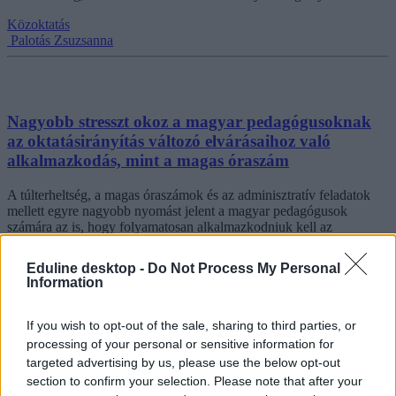
Közoktatás
Palotás Zsuzsanna
Nagyobb stresszt okoz a magyar pedagógusoknak
az oktatásirányítás változó elvárásaihoz való
alkalmazkodás, mint a magas óraszám
A túlterheltség, a magas óraszámok és az adminisztratív feladatok
mellett egyre nagyobb nyomást jelent a magyar pedagógusok
számára az is, hogy folyamatosan alkalmazkodniuk kell az
oktatásirányítás változó elvárásaihoz – derül ki a TALIS 2024
nemzetközi felmérés magyar összefoglaló jelentéséből.
Eduline desktop -
Do Not Process My Personal
Information
Közoktatás
Palotás Zsuzsanna
If you wish to opt-out of the sale, sharing to third parties, or
processing of your personal or sensitive information for
targeted advertising by us, please use the below opt-out
section to confirm your selection. Please note that after your