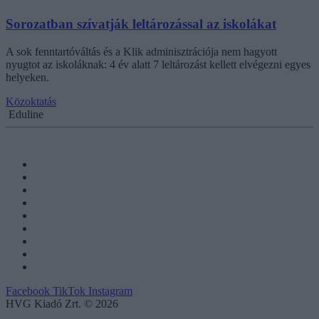
Sorozatban szívatják leltározással az iskolákat
A sok fenntartóváltás és a Klik adminisztrációja nem hagyott
nyugtot az iskoláknak: 4 év alatt 7 leltározást kellett elvégezni egyes
helyeken.
Közoktatás
Eduline
Facebook
TikTok
Instagram
HVG Kiadó Zrt. © 2026