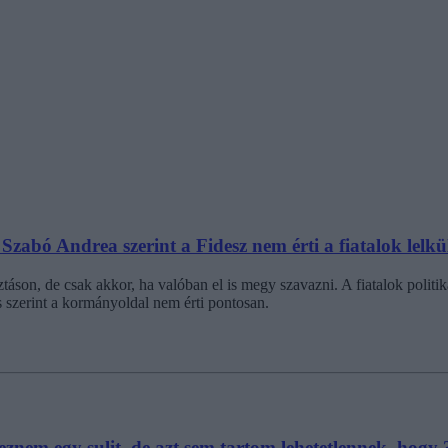
abó Andrea szerint a Fidesz nem érti a fiatalok lelkül
ztáson, de csak akkor, ha valóban el is megy szavazni. A fiatalok polit
s szerint a kormányoldal nem érti pontosan.
znem egy sulit, de azt sem tartom lehetetlennek, hogy 