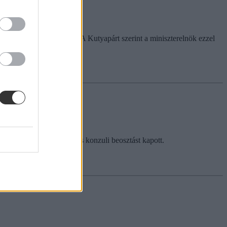
 csokit vitt ajándékba. A Kutyapárt szerint a miniszterelnök ezzel
itkár, Völner Pál lánya is konzuli beosztást kapott.