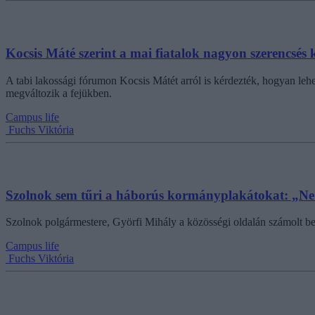
Kocsis Máté szerint a mai fiatalok nagyon szerencsés 
A tabi lakossági fórumon Kocsis Mátét arról is kérdezték, hogyan lehe
megváltozik a fejükben.
Campus life
Fuchs Viktória
Szolnok sem tűri a háborús kormányplakátokat: „Ne ül
Szolnok polgármestere, Györfi Mihály a közösségi oldalán számolt be ar
Campus life
Fuchs Viktória