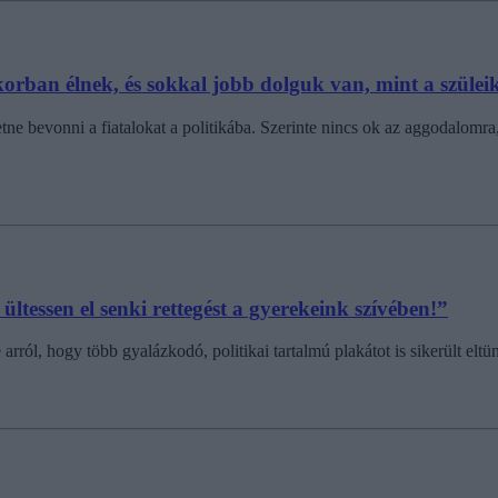
korban élnek, és sokkal jobb dolguk van, mint a szülei
tne bevonni a fiatalokat a politikába. Szerinte nincs ok az aggodalomra
tessen el senki rettegést a gyerekeink szívében!”
ról, hogy több gyalázkodó, politikai tartalmú plakátot is sikerült eltün