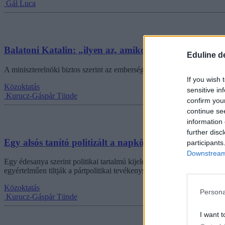
Gál Luca
Balatoni Katalin: „ilyen az, amikor egy pedagógus s
Eduline d
A miniszterelnöki biztos szerint az emberséget kell erősíteni az oktat
If you wish 
Közoktatás
sensitive in
Kurucz-Gáspár Tünde
confirm you
continue se
information 
further disc
Egy alsós tanító politizált a napköziben egy iskol
participants
Downstream 
Egy édesanya szerint politikai tartalmú kijelentéseket tett egy alsós
egyértelműen tiltják a pártpolitikai tevékenységet az oktatási intézmé
Közoktatás
Persona
Kurucz-Gáspár Tünde
I want t