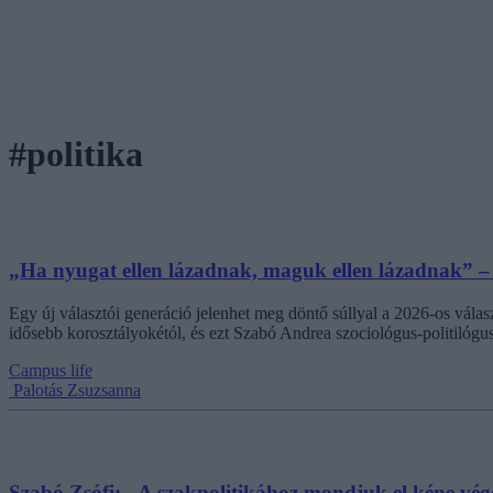
#politika
„Ha nyugat ellen lázadnak, maguk ellen lázadnak” – Sz
Egy új választói generáció jelenhet meg döntő súllyal a 2026-os válas
idősebb korosztályokétól, és ezt Szabó Andrea szociológus-politilógu
Campus life
Palotás Zsuzsanna
Szabó Zsófi: „A szakpolitikához mondjuk el kéne vége