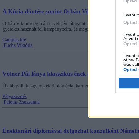
Opted 
A Kúria döntése szerint Orbán Viktor nem használt 
I want t
Opted 
Orbán Viktor még március elején látogatott meg egy Győr-Moson-Sopro
gyereket használt fel kampánycélra, és megsértette a választási eljárásr
I want 
Advertis
Campus life
Opted 
Fuchs Viktória
I want t
of my P
was col
Opted 
Völner Pál lánya klasszikus ének diplomával dolgozi
Újabb politikusgyerekek diplomáciai karrierjéről írt a közösségi olda
Pályakezdés
Palotás Zsuzsanna
Énektanári diplomával dolgozhat konzulként Németh