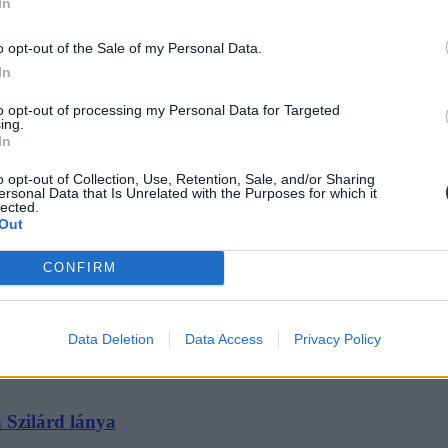
In
tiltott módon gyerekeket a kampányvideójában
o opt-out of the Sale of my Personal Data.
In
n megyei családot, a gyerekeknek pedig Karmelita feliratú díszdobozos
ól szóló törvény alapelveit. A Kúria szerint viszont nem ez történt.
to opt-out of processing my Personal Data for Targeted
ing.
In
o opt-out of Collection, Use, Retention, Sale, and/or Sharing
ersonal Data that Is Unrelated with the Purposes for which it
lected.
Out
k konzulként a bécsi nagykövetségen
CONFIRM
lán Hadházy Ákos. A korrupciós ügybe keveredett volt igazságügyi államt
Data Deletion
Data Access
Privacy Policy
 Szilárd lánya