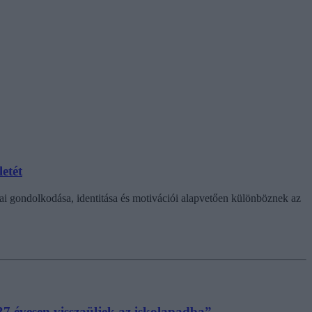
etét
ikai gondolkodása, identitása és motivációi alapvetően különböznek az
37 évesen visszaüljek az iskolapadba”