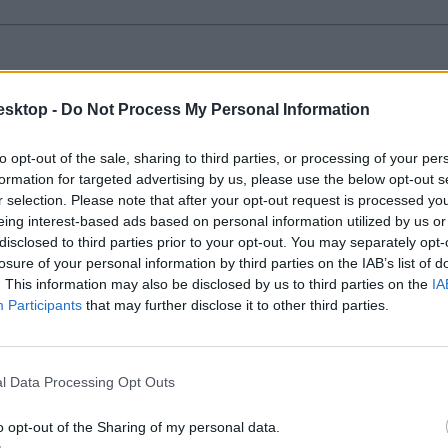
úlyosan visszaél a gyermekek bizalmával”
esktop -
Do Not Process My Personal Information
ásban, és méltatlan egy pedagógushoz, ha például történelemből ötös jár 
to opt-out of the sale, sharing to third parties, or processing of your per
formation for targeted advertising by us, please use the below opt-out s
r selection. Please note that after your opt-out request is processed y
eing interest-based ads based on personal information utilized by us or
disclosed to third parties prior to your opt-out. You may separately opt-
losure of your personal information by third parties on the IAB’s list of
ában Győr-Moson-Sopron vármegyében
. This information may also be disclosed by us to third parties on the
IA
Participants
that may further disclose it to other third parties.
 tanító a napköziben egy Győr-Moson-Sopron vármegyei iskolában. A tört
nyekben.
l Data Processing Opt Outs
o opt-out of the Sharing of my personal data.