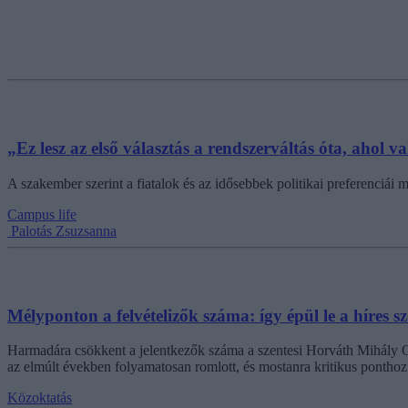
„Ez lesz az első választás a rendszerváltás óta, ahol 
A szakember szerint a fiatalok és az idősebbek politikai preferenciái 
Campus life
Palotás Zsuzsanna
Mélyponton a felvételizők száma: így épül le a híres 
Harmadára csökkent a jelentkezők száma a szentesi Horváth Mihály Gi
az elmúlt években folyamatosan romlott, és mostanra kritikus ponthoz 
Közoktatás