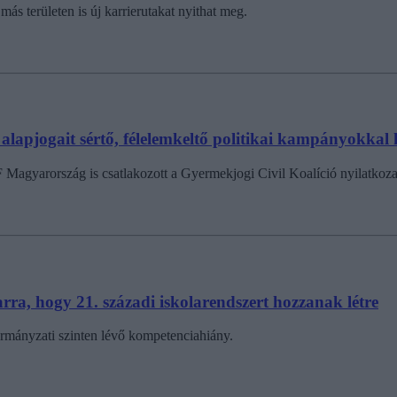
s területen is új karrierutakat nyithat meg.
lapjogait sértő, félelemkeltő politikai kampányokkal 
 Magyarország is csatlakozott a Gyermekjogi Civil Koalíció nyilatkoza
arra, hogy 21. századi iskolarendszert hozzanak létre
ormányzati szinten lévő kompetenciahiány.