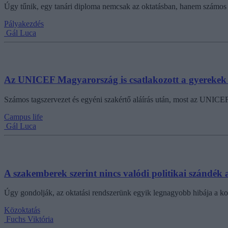
Úgy tűnik, egy tanári diploma nemcsak az oktatásban, hanem számos má
Pályakezdés
Gál Luca
Az UNICEF Magyarország is csatlakozott a gyerekek a
Számos tagszervezet és egyéni szakértő aláírás után, most az UNICEF
Campus life
Gál Luca
A szakemberek szerint nincs valódi politikai szándék 
Úgy gondolják, az oktatási rendszerünk egyik legnagyobb hibája a k
Közoktatás
Fuchs Viktória