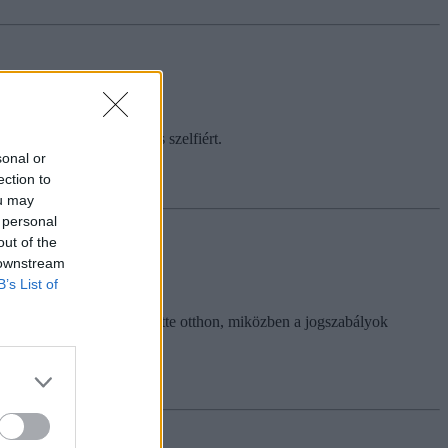
egy Magyar Péterrel közös szelfiért.
sonal or
ection to
ou may
 personal
out of the
 downstream
B’s List of
énteket több diák is említette otthon, miközben a jogszabályok