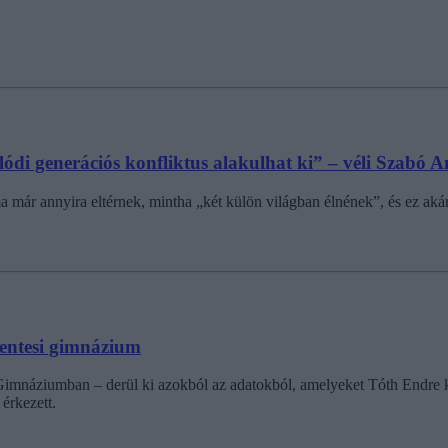
valódi generációs konfliktus alakulhat ki” – véli Szabó 
ma már annyira eltérnek, mintha „két külön világban élnének”, és ez aká
szentesi gimnázium
mnáziumban – derül ki azokból az adatokból, amelyeket Tóth Endre kért 
érkezett.