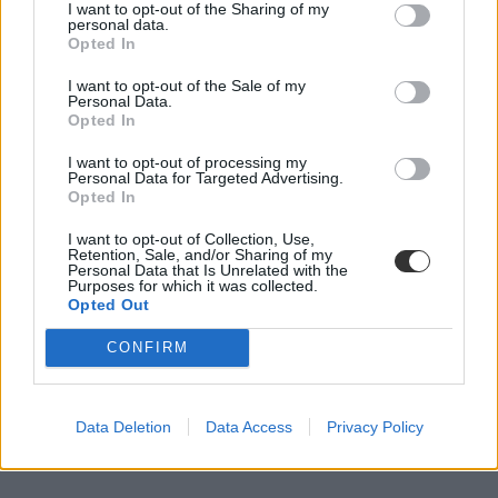
diplomás pályakövetés
I want to opt-out of the Sharing of my
Diplomás Pályakövetési Rendszer Frissdiplomás
personal data.
diplomás pályakövetés 2020
Opted In
bruttó jövedelem
bölcsészettudomány
I want to opt-out of the Sale of my
Diplomán túl
Personal Data.
Opted In
jövedelem
átlagkereset
belföld
I want to opt-out of processing my
Personal Data for Targeted Advertising.
bölcsészettudományi alapszakok
Opted In
I want to opt-out of Collection, Use,
Retention, Sale, and/or Sharing of my
Personal Data that Is Unrelated with the
Purposes for which it was collected.
Opted Out
CONFIRM
Data Deletion
Data Access
Privacy Policy