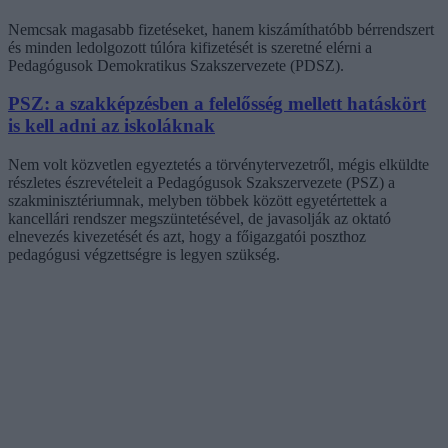
Nemcsak magasabb fizetéseket, hanem kiszámíthatóbb bérrendszert
és minden ledolgozott túlóra kifizetését is szeretné elérni a
Pedagógusok Demokratikus Szakszervezete (PDSZ).
PSZ: a szakképzésben a felelősség mellett hatáskört
is kell adni az iskoláknak
Nem volt közvetlen egyeztetés a törvénytervezetről, mégis elküldte
részletes észrevételeit a Pedagógusok Szakszervezete (PSZ) a
szakminisztériumnak, melyben többek között egyetértettek a
kancellári rendszer megszüntetésével, de javasolják az oktató
elnevezés kivezetését és azt, hogy a főigazgatói poszthoz
pedagógusi végzettségre is legyen szükség.