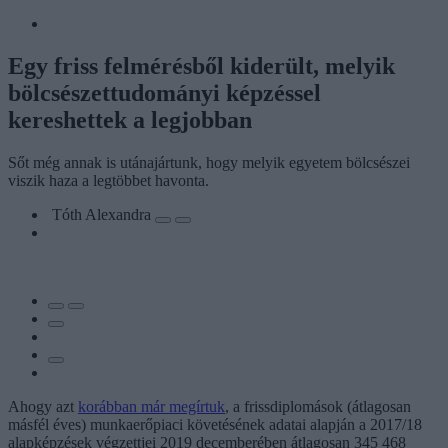
Egy friss felmérésből kiderült, melyik
bölcsészettudományi képzéssel
kereshettek a legjobban
Sőt még annak is utánajártunk, hogy melyik egyetem bölcsészei
viszik haza a legtöbbet havonta.
Tóth Alexandra
Ahogy azt
korábban már megírtuk
, a frissdiplomások (átlagosan
másfél éves) munkaerőpiaci követésének adatai alapján a 2017/18
alapképzések végzettjei 2019 decemberében átlagosan 345 468