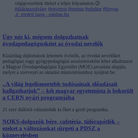
végigvezetünk titeket a teljes folyamaton.😉
#diákigazolvány
#egyetem
#neptun
#eduline
#foryou
♬ eredeti hang - eduline.hu
Úgy néz ki, mégsem dolgozhatnak
óvodapedagógusként az óvodai nevelők
Kizárólag diplomások lehetnek óvónők, az óvodai nevelőket
pedagógiai vagy gyógypedagógiai asszisztensként lehet alkalmazni
a Magyar Óvodapedagógiai Egyesület (MOE) javaslata alapján,
melyet a szervezet az oktatási minisztériumhoz nyújtott be.
„A világ legelismertebb tudósainak előadásait
hallgathatjuk” – két magyar egyetemista is bekerült
a CERN nyári programjába
21 ezer diákból választották ki őket a genfi programba.
NOKS-dolgozók bére, cafetéria, túlórapótlék –
ezeket a változásokat sürgeti a PDSZ a
köznevelésben