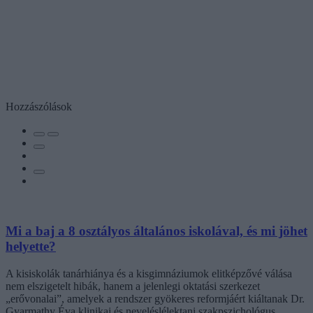
Hozzászólások
Mi a baj a 8 osztályos általános iskolával, és mi jöhet
helyette?
A kisiskolák tanárhiánya és a kisgimnáziumok elitképzővé válása
nem elszigetelt hibák, hanem a jelenlegi oktatási szerkezet
„erővonalai”, amelyek a rendszer gyökeres reformjáért kiáltanak Dr.
Gyarmathy Éva klinikai és neveléslélektani szakpszichológus,