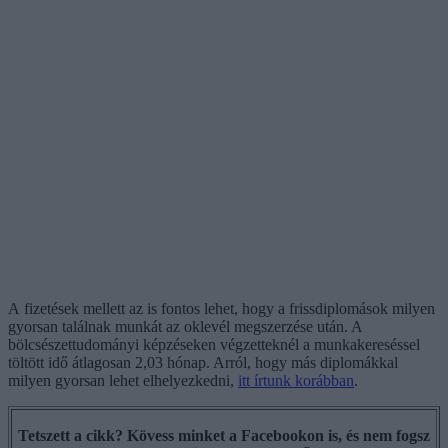
A fizetések mellett az is fontos lehet, hogy a frissdiplomások milyen
gyorsan találnak munkát az oklevél megszerzése után. A
bölcsészettudományi képzéseken végzetteknél a munkakereséssel
töltött idő átlagosan 2,03 hónap. Arról, hogy más diplomákkal
milyen gyorsan lehet elhelyezkedni,
itt írtunk korábban
.
Tetszett a cikk? Kövess minket a Facebookon is, és nem fogsz