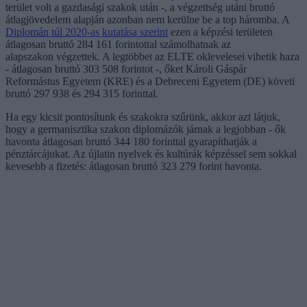
terület volt a gazdasági szakok után -, a végzettség utáni bruttó
átlagjövedelem alapján azonban nem kerülne be a top háromba. A
Diplomán túl 2020-as kutatása szerint
ezen a képzési területen
átlagosan bruttó 284 161 forintottal számolhatnak az
alapszakon végzettek. A legtöbbet az ELTE oklevelesei vihetik haza
- átlagosan bruttó 303 508 forintot -, őket Károli Gáspár
Reformástus Egyetem (KRE) és a Debreceni Egyetem (DE) követi
bruttó 297 938 és 294 315 forinttal.
Ha egy kicsit pontosítunk és szakokra szűrünk, akkor azt látjuk,
hogy a germanisztika szakon diplomázók járnak a legjobban - ők
havonta átlagosan bruttó 344 180 forinttal gyarapíthatják a
pénztárcájukat. Az újlatin nyelvek és kultúrák képzéssel sem sokkal
kevesebb a fizetés: átlagosan bruttó 323 279 forint havonta.