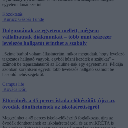
egyetemi tanár szerint.
Közoktatás
Kurucz-Gáspár Tünde
Dolgoznának az egyetem mellett, mégsem
vállalhatnak diákmunkát – több mint százezer
levelezős hallgatót érinthet a szabály
„Szinte bárhol voltam állásinterjún, mikor megtudták, hogy levelező
tagozatos hallgató vagyok, egyből húzni kezdték a szájukat” –
számolt be tapasztalatairól az Eduline-nak egy egyetemista. Példája
azonban korántsem egyedi: több levelezős hallgató számolt be
hasonló nehézségekről.
Campus life
Kovács Dóri
Eltörölnék a 45 perces iskola-előkészítőt, újra az
óvodák dönthetnének az iskolaérettségről
Megszűnhet a 45 perces iskola-előkészítő foglalkozás, újra az
óvodák dönthetnének az iskolaérettségről, és az oviKRÉTA is