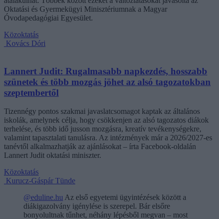
átalakulhat. Többek között ezeket a változtatásokat javasolta az
Oktatási és Gyermekügyi Minisztériumnak a Magyar
Óvodapedagógiai Egyesület.
Közoktatás
Kovács Dóri
Lannert Judit: Rugalmasabb napkezdés, hosszabb
szünetek és több mozgás jöhet az alsó tagozatokban
szeptembertől
Tizennégy pontos szakmai javaslatcsomagot kaptak az általános
iskolák, amelynek célja, hogy csökkenjen az alsó tagozatos diákok
terhelése, és több idő jusson mozgásra, kreatív tevékenységekre,
valamint tapasztalati tanulásra. Az intézmények már a 2026/2027-es
tanévtől alkalmazhatják az ajánlásokat – írta Facebook-oldalán
Lannert Judit oktatási miniszter.
Közoktatás
Kurucz-Gáspár Tünde
@eduline.hu
Az első egyetemi ügyintézések között a
diákigazolvány igénylése is szerepel. Bár elsőre
bonyolultnak tűnhet, néhány lépésből megvan – most