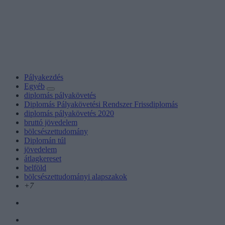
Pályakezdés
Egyéb
diplomás pályakövetés
Diplomás Pályakövetési Rendszer Frissdiplomás
diplomás pályakövetés 2020
bruttó jövedelem
bölcsészettudomány
Diplomán túl
jövedelem
átlagkereset
belföld
bölcsészettudományi alapszakok
+7