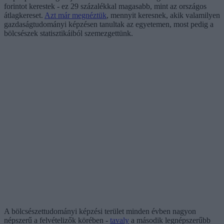
forintot kerestek - ez 29 százalékkal magasabb, mint az országos
átlagkereset.
Azt már megnéztük
, mennyit keresnek, akik valamilyen
gazdaságtudományi képzésen tanultak az egyetemen, most pedig a
bölcsészek statisztikáiból szemezgettünk.
A bölcsészettudományi képzési terület minden évben nagyon
népszerű a felvételizők körében -
tavaly
a második legnépszerűbb