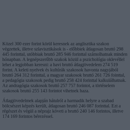
Közel 300 ezer forint körül keresnek az anglisztika szakon
végzettek, illetve szlavisztikások is - előbbiek átlagosan bruttó 298
445 forinttal, utóbbiak bruttó 285 946 forinttal számolhatnak minden
hónapban. A legnépszerűbb szakok közül a pszichológia oklevéllel
lehet a legjobban keresni: a havi bruttó átlagjövedelem 274 519
forint. A keleti nyelvek és kultúrák szakosok havonta nagyjából
bruttó 264 312 forinttal, a magyar szakosok bruttó 261 726 fointtal,
a pedagógia szakosok pedig bruttó 258 424 forinttal kalkulálhatnak.
Az andragógia szakosok bruttó 257 757 forintot, a történelem
szakosok bruttó 255 143 forintot vihetnek haza.
Átlagjövedelmek alapján hátulról a harmadik helyre a szabad
bölcsészet képzés került, átlagosan bruttó 246 087 forinttal. Ezt a
régészet és végül a néprajz követi a bruttó 240 146 forintos, illetve
174 169 forintos bérezéssel.