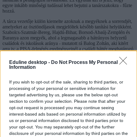
egyre inkább minőségi tudással lehet bejutni a tanárszakokra - fűzte
hozzá.
A tárca vezetője külön kiemelte azoknak a megyéknek a sorrendjét,
amelyeket az ösztöndíjasok megjelöltek később tanítási helyükként.
Szabolcs-Szatmár-Bereg, Hajdú-Bihar, Borsod-Abaúj-Zemplén és
Baranya azon megyék, ahol a legmagasabb a hátrányos helyzetű
családok és iskolások aránya - mutatott rá Balog Zoltán, aki kitért
arra is: a PISA-felmérés eredményeinél a családi háttér meghatározó
volt. Ez azt jelenti - magyarázta -, hogy ezek a családok nem
képesek "a megfelelő indító energiát" biztosítani, ezért itt kell tenni
Eduline desktop -
Do Not Process My Personal
valamit.
Information
ösztöndíj
pedagógusképzés
If you wish to opt-out of the sale, sharing to third parties, or
tanár szak
processing of your personal or sensitive information for
pedagógus ösztöndíj
targeted advertising by us, please use the below opt-out
klebelsberg képzési ösztöndíj
section to confirm your selection. Please note that after your
Klebelsberg-ösztöndíj
opt-out request is processed you may continue seeing
ösztöndíjak egyetemistáknak
belföld
interest-based ads based on personal information utilized by
us or personal information disclosed to third parties prior to
Hozzászólások
your opt-out. You may separately opt-out of the further
disclosure of your personal information by third parties on the