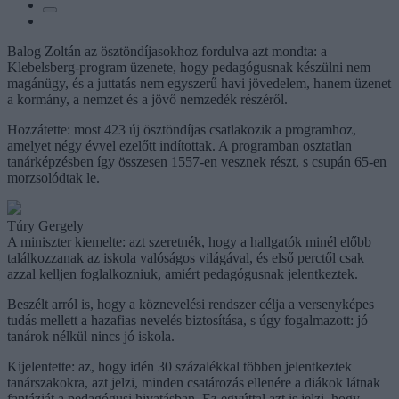
Balog Zoltán az ösztöndíjasokhoz fordulva azt mondta: a
Klebelsberg-program üzenete, hogy pedagógusnak készülni nem
magánügy, és a juttatás nem egyszerű havi jövedelem, hanem üzenet
a kormány, a nemzet és a jövő nemzedék részéről.
Hozzátette: most 423 új ösztöndíjas csatlakozik a programhoz,
amelyet négy évvel ezelőtt indítottak. A programban osztatlan
tanárképzésben így összesen 1557-en vesznek részt, s csupán 65-en
morzsolódtak le.
Túry Gergely
A miniszter kiemelte: azt szeretnék, hogy a hallgatók minél előbb
találkozzanak az iskola valóságos világával, és első perctől csak
azzal kelljen foglalkozniuk, amiért pedagógusnak jelentkeztek.
Beszélt arról is, hogy a köznevelési rendszer célja a versenyképes
tudás mellett a hazafias nevelés biztosítása, s úgy fogalmazott: jó
tanárok nélkül nincs jó iskola.
Kijelentette: az, hogy idén 30 százalékkal többen jelentkeztek
tanárszakokra, azt jelzi, minden csatározás ellenére a diákok látnak
fantáziát a pedagógusi hivatásban. Ez egyúttal azt is jelzi, hogy