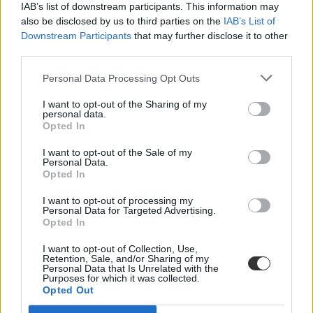
IAB’s list of downstream participants. This information may
also be disclosed by us to third parties on the
IAB’s List of
Downstream Participants
that may further disclose it to other
third parties.
Personal Data Processing Opt Outs
Több mint kétszer annyi diák jutott be a
I want to opt-out of the Sharing of my
felsőoktatásba, mint ahány kollégiumi férőhely
personal data.
összesen van
Opted In
I want to opt-out of the Sale of my
Nemcsak abban vannak jelentős különbségek az egyetemek között,
Personal Data.
hogy hány kollégiumi férőhely jut a hallgatókra, a térítési díj összege
Opted In
sem egységes. Míg a BME-n 100 újonnan felvett egyetemistára 76
férőhely jut, a BGE-n mindössze 16, a legolcsóbb havi kollégiumi
I want to opt-out of processing my
díjak pedig 9300 és 25 500 forint között mozognak a vizsgált
Personal Data for Targeted Advertising.
intézményekben. Megnéztük, hol mekkora a kollégiumi kapacitás,
Opted In
mennyit kell fizetni, és mi alapján dől el, hogy ki költözhet be.
I want to opt-out of Collection, Use,
Felsőoktatás
Retention, Sale, and/or Sharing of my
Szöllősi Anna
Personal Data that Is Unrelated with the
Purposes for which it was collected.
Opted Out
Dolgoznának az egyetem mellett, mégsem
vállalhatnak diákmunkát – több mint százezer