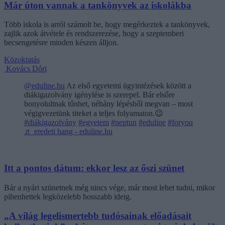
Már úton vannak a tankönyvek az iskolákba
Több iskola is arról számolt be, hogy megérkeztek a tankönyvek,
zajlik azok átvétele és rendszerezése, hogy a szeptemberi
becsengetésre minden készen álljon.
Közoktatás
Kovács Dóri
@eduline.hu
Az első egyetemi ügyintézések között a
diákigazolvány igénylése is szerepel. Bár elsőre
bonyolultnak tűnhet, néhány lépésből megvan – most
végigvezetünk titeket a teljes folyamaton.😉
#diákigazolvány
#egyetem
#neptun
#eduline
#foryou
♬ eredeti hang - eduline.hu
Itt a pontos dátum: ekkor lesz az őszi szünet
Bár a nyári szünetnek még nincs vége, már most lehet tudni, mikor
pihenhettek legközelebb hosszabb ideig.
„A világ legelismertebb tudósainak előadásait