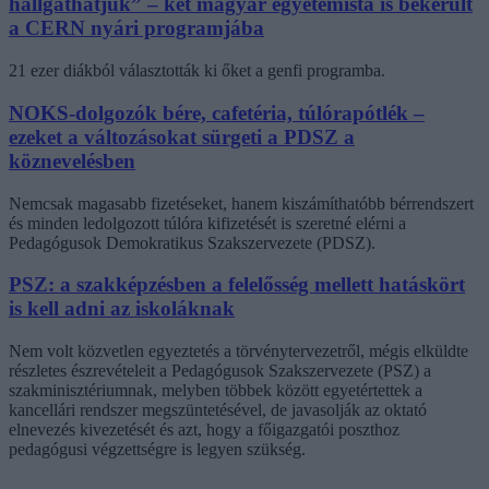
hallgathatjuk” – két magyar egyetemista is bekerült
a CERN nyári programjába
21 ezer diákból választották ki őket a genfi programba.
NOKS-dolgozók bére, cafetéria, túlórapótlék –
ezeket a változásokat sürgeti a PDSZ a
köznevelésben
Nemcsak magasabb fizetéseket, hanem kiszámíthatóbb bérrendszert
és minden ledolgozott túlóra kifizetését is szeretné elérni a
Pedagógusok Demokratikus Szakszervezete (PDSZ).
PSZ: a szakképzésben a felelősség mellett hatáskört
is kell adni az iskoláknak
Nem volt közvetlen egyeztetés a törvénytervezetről, mégis elküldte
részletes észrevételeit a Pedagógusok Szakszervezete (PSZ) a
szakminisztériumnak, melyben többek között egyetértettek a
kancellári rendszer megszüntetésével, de javasolják az oktató
elnevezés kivezetését és azt, hogy a főigazgatói poszthoz
pedagógusi végzettségre is legyen szükség.