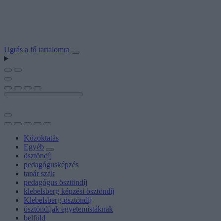
Ugrás a fő tartalomra
Közoktatás
Egyéb
ösztöndíj
pedagógusképzés
tanár szak
pedagógus ösztöndíj
klebelsberg képzési ösztöndíj
Klebelsberg-ösztöndíj
ösztöndíjak egyetemistáknak
belföld