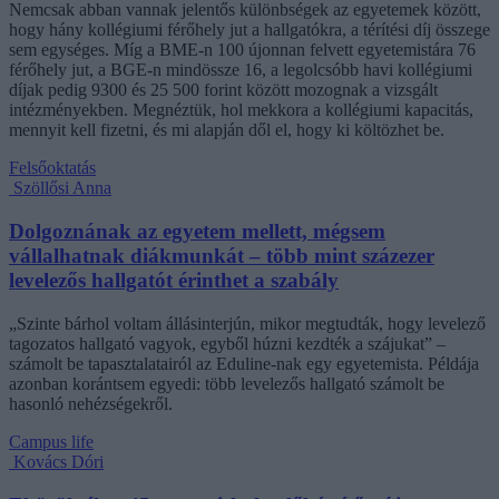
Nemcsak abban vannak jelentős különbségek az egyetemek között,
hogy hány kollégiumi férőhely jut a hallgatókra, a térítési díj összege
sem egységes. Míg a BME-n 100 újonnan felvett egyetemistára 76
férőhely jut, a BGE-n mindössze 16, a legolcsóbb havi kollégiumi
díjak pedig 9300 és 25 500 forint között mozognak a vizsgált
intézményekben. Megnéztük, hol mekkora a kollégiumi kapacitás,
mennyit kell fizetni, és mi alapján dől el, hogy ki költözhet be.
Felsőoktatás
Szöllősi Anna
Dolgoznának az egyetem mellett, mégsem
vállalhatnak diákmunkát – több mint százezer
levelezős hallgatót érinthet a szabály
„Szinte bárhol voltam állásinterjún, mikor megtudták, hogy levelező
tagozatos hallgató vagyok, egyből húzni kezdték a szájukat” –
számolt be tapasztalatairól az Eduline-nak egy egyetemista. Példája
azonban korántsem egyedi: több levelezős hallgató számolt be
hasonló nehézségekről.
Campus life
Kovács Dóri