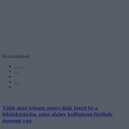
Hozzászólások
Több mint kétszer annyi diák jutott be a
felsőoktatásba, mint ahány kollégiumi férőhely
összesen van