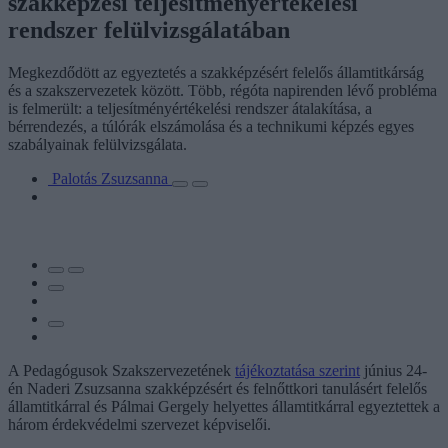
szakképzési teljesítményértékelési
rendszer felülvizsgálatában
Megkezdődött az egyeztetés a szakképzésért felelős államtitkárság
és a szakszervezetek között. Több, régóta napirenden lévő probléma
is felmerült: a teljesítményértékelési rendszer átalakítása, a
bérrendezés, a túlórák elszámolása és a technikumi képzés egyes
szabályainak felülvizsgálata.
Palotás Zsuzsanna
A Pedagógusok Szakszervezetének
tájékoztatása szerint
június 24-
én Naderi Zsuzsanna szakképzésért és felnőttkori tanulásért felelős
államtitkárral és Pálmai Gergely helyettes államtitkárral egyeztettek a
három érdekvédelmi szervezet képviselői.