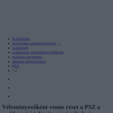
Közoktatás
pedagógus szakszervezetek
szakképés
szakképzés teljesítményértékelés
szakmai egyeztetés
oktatási minisztérium
PSZ
+2
Véleményezőként venne részt a PSZ a