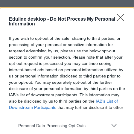
Pedagógusok, dolgozók a szakképzésről: „Nem
Eduline desktop -
Do Not Process My Personal
diákbarát, nem oktatóbarát, pedagógiailag meg
Information
öngól”
If you wish to opt-out of the sale, sharing to third parties, or
Lannert Judit szerint a szakképzés „stabil alapokon áll”, ezt az
processing of your personal or sensitive information for
állítást azonban sorra vitatták a bejegyzése alatt megszólaló
targeted advertising by us, please use the below opt-out
pedagógusok és szakemberek, szerintük a rendszer ezer sebből
vérzik. A technikumi tanulók túlterheltségét, a duális képzés
section to confirm your selection. Please note that after your
hiányosságait, a centrumrendszer túlzott központosítását, a
opt-out request is processed you may continue seeing
bürokratikus terheket és az ösztöndíjrendszer problémáit emelték ki.
interest-based ads based on personal information utilized by
us or personal information disclosed to third parties prior to
your opt-out. You may separately opt-out of the further
disclosure of your personal information by third parties on the
IAB’s list of downstream participants. This information may
also be disclosed by us to third parties on the
IAB’s List of
Downstream Participants
that may further disclose it to other
third parties.
Personal Data Processing Opt Outs