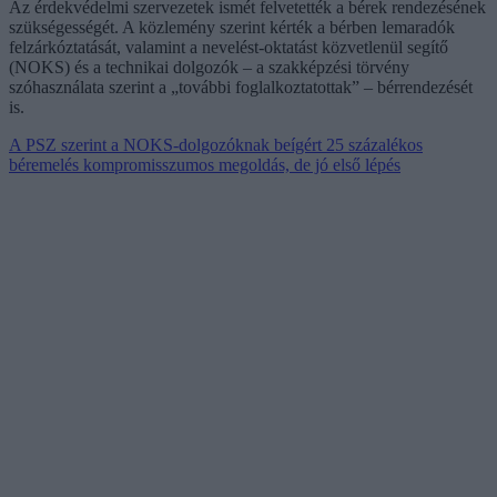
Az érdekvédelmi szervezetek ismét felvetették a bérek rendezésének
szükségességét. A közlemény szerint kérték a bérben lemaradók
felzárkóztatását, valamint a nevelést-oktatást közvetlenül segítő
(NOKS) és a technikai dolgozók – a szakképzési törvény
szóhasználata szerint a „további foglalkoztatottak” – bérrendezését
is.
A PSZ szerint a NOKS-dolgozóknak beígért 25 százalékos
béremelés kompromisszumos megoldás, de jó első lépés