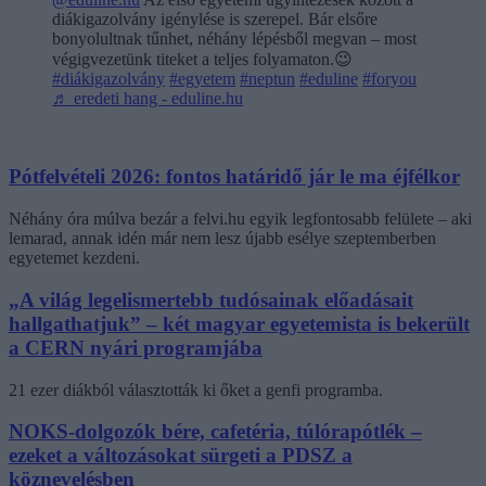
diákigazolvány igénylése is szerepel. Bár elsőre
bonyolultnak tűnhet, néhány lépésből megvan – most
végigvezetünk titeket a teljes folyamaton.😉
#diákigazolvány
#egyetem
#neptun
#eduline
#foryou
♬ eredeti hang - eduline.hu
Pótfelvételi 2026: fontos határidő jár le ma éjfélkor
Néhány óra múlva bezár a felvi.hu egyik legfontosabb felülete – aki
lemarad, annak idén már nem lesz újabb esélye szeptemberben
egyetemet kezdeni.
„A világ legelismertebb tudósainak előadásait
hallgathatjuk” – két magyar egyetemista is bekerült
a CERN nyári programjába
21 ezer diákból választották ki őket a genfi programba.
NOKS-dolgozók bére, cafetéria, túlórapótlék –
ezeket a változásokat sürgeti a PDSZ a
köznevelésben