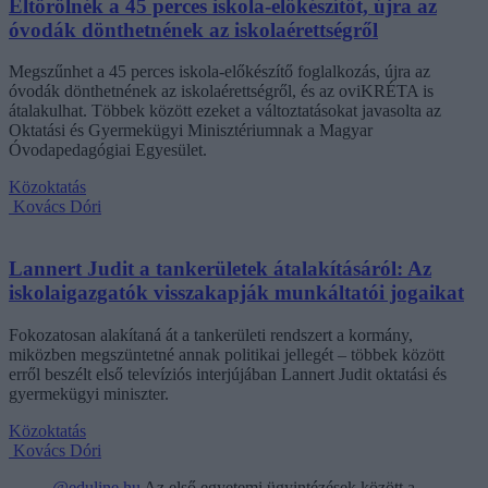
Eltörölnék a 45 perces iskola-előkészítőt, újra az
óvodák dönthetnének az iskolaérettségről
Megszűnhet a 45 perces iskola-előkészítő foglalkozás, újra az
óvodák dönthetnének az iskolaérettségről, és az oviKRÉTA is
átalakulhat. Többek között ezeket a változtatásokat javasolta az
Oktatási és Gyermekügyi Minisztériumnak a Magyar
Óvodapedagógiai Egyesület.
Közoktatás
Kovács Dóri
Lannert Judit a tankerületek átalakításáról: Az
iskolaigazgatók visszakapják munkáltatói jogaikat
Fokozatosan alakítaná át a tankerületi rendszert a kormány,
miközben megszüntetné annak politikai jellegét – többek között
erről beszélt első televíziós interjújában Lannert Judit oktatási és
gyermekügyi miniszter.
Közoktatás
Kovács Dóri
@eduline.hu
Az első egyetemi ügyintézések között a