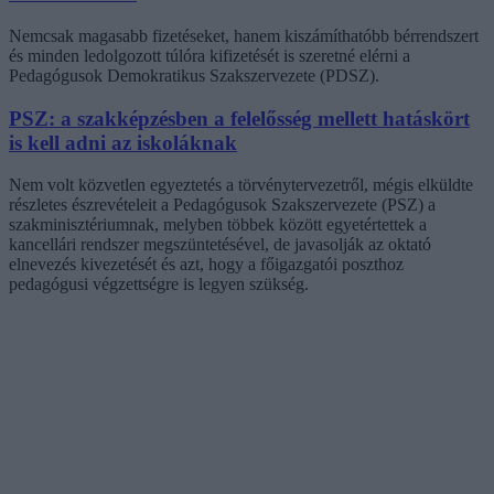
Nemcsak magasabb fizetéseket, hanem kiszámíthatóbb bérrendszert
és minden ledolgozott túlóra kifizetését is szeretné elérni a
Pedagógusok Demokratikus Szakszervezete (PDSZ).
PSZ: a szakképzésben a felelősség mellett hatáskört
is kell adni az iskoláknak
Nem volt közvetlen egyeztetés a törvénytervezetről, mégis elküldte
részletes észrevételeit a Pedagógusok Szakszervezete (PSZ) a
szakminisztériumnak, melyben többek között egyetértettek a
kancellári rendszer megszüntetésével, de javasolják az oktató
elnevezés kivezetését és azt, hogy a főigazgatói poszthoz
pedagógusi végzettségre is legyen szükség.