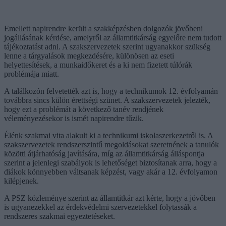
Emellett napirendre került a szakképzésben dolgozók jövőbeni
jogállásának kérdése, amelyről az államtitkárság egyelőre nem tudott
tájékoztatást adni. A szakszervezetek szerint ugyanakkor szükség
lenne a tárgyalások megkezdésére, különösen az eseti
helyettesítések, a munkaidőkeret és a ki nem fizetett túlórák
problémája miatt.
A találkozón felvetették azt is, hogy a technikumok 12. évfolyamán
továbbra sincs külön érettségi szünet. A szakszervezetek jelezték,
hogy ezt a problémát a következő tanév rendjének
véleményezésekor is ismét napirendre tűzik.
Élénk szakmai vita alakult ki a technikumi iskolaszerkezetről is. A
szakszervezetek rendszerszintű megoldásokat szeretnének a tanulók
közötti átjárhatóság javítására, míg az államtitkárság álláspontja
szerint a jelenlegi szabályok is lehetőséget biztosítanak arra, hogy a
diákok könnyebben váltsanak képzést, vagy akár a 12. évfolyamon
kilépjenek.
A PSZ közleménye szerint az államtitkár azt kérte, hogy a jövőben
is ugyanezekkel az érdekvédelmi szervezetekkel folytassák a
rendszeres szakmai egyeztetéseket.