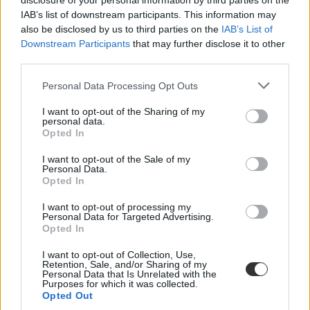
disclosure of your personal information by third parties on the
egyetemeken már az első félév után 25 százalékos a lemorzsolódás,
és a végül csak a felvett hallgatók egyötöde megy el iskolába
IAB’s list of downstream participants. This information may
tanítani.
also be disclosed by us to third parties on the
IAB’s List of
Downstream Participants
that may further disclose it to other
A pedagógushiánnyal az alábbi cikkünkben foglalkoztunk
third parties.
részletesen:
Personal Data Processing Opt Outs
I want to opt-out of the Sharing of my
personal data.
Opted In
I want to opt-out of the Sale of my
Personal Data.
Opted In
I want to opt-out of processing my
Personal Data for Targeted Advertising.
Opted In
I want to opt-out of Collection, Use,
Retention, Sale, and/or Sharing of my
Personal Data that Is Unrelated with the
Purposes for which it was collected.
Opted Out