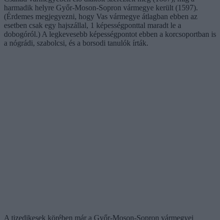
harmadik helyre Győr-Moson-Sopron vármegye került (1597).
(Érdemes megjegyezni, hogy Vas vármegye átlagban ebben az
esetben csak egy hajszállal, 1 képességponttal maradt le a
dobogóról.) A legkevesebb képességpontot ebben a korcsoportban is
a nógrádi, szabolcsi, és a borsodi tanulók írták.
A tizedikesek körében már a Győr-Moson-Sopron vármegyei