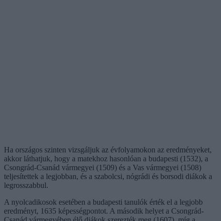
Ha országos szinten vizsgáljuk az évfolyamokon az eredményeket,
akkor láthatjuk, hogy a matekhoz hasonlóan a budapesti (1532), a
Csongrád-Csanád vármegyei (1509) és a Vas vármegyei (1508)
teljesítettek a legjobban, és a szabolcsi, nógrádi és borsodi diákok a
legrosszabbul.
A nyolcadikosok esetében a budapesti tanulók érték el a legjobb
eredményt, 1635 képességpontot. A második helyet a Csongrád-
Csanád vármegyében élő diákok szerezték meg (1607), míg a