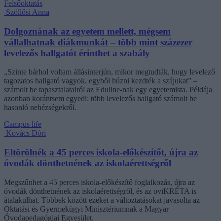
Felsőoktatás
Szöllősi Anna
Dolgoznának az egyetem mellett, mégsem
vállalhatnak diákmunkát – több mint százezer
levelezős hallgatót érinthet a szabály
„Szinte bárhol voltam állásinterjún, mikor megtudták, hogy levelező
tagozatos hallgató vagyok, egyből húzni kezdték a szájukat” –
számolt be tapasztalatairól az Eduline-nak egy egyetemista. Példája
azonban korántsem egyedi: több levelezős hallgató számolt be
hasonló nehézségekről.
Campus life
Kovács Dóri
Eltörölnék a 45 perces iskola-előkészítőt, újra az
óvodák dönthetnének az iskolaérettségről
Megszűnhet a 45 perces iskola-előkészítő foglalkozás, újra az
óvodák dönthetnének az iskolaérettségről, és az oviKRÉTA is
átalakulhat. Többek között ezeket a változtatásokat javasolta az
Oktatási és Gyermekügyi Minisztériumnak a Magyar
Óvodapedagógiai Egyesület.