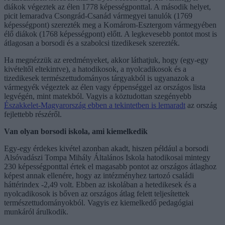
diákok végeztek az élen 1778 képességponttal. A második helyet,
picit lemaradva Csongrád-Csanád vármegyei tanulók (1769
képességpont) szerezték meg a Komárom-Esztergom vármegyében
élő diákok (1768 képességpont) előtt. A legkevesebb pontot most is
átlagosan a borsodi és a szabolcsi tizedikesek szerezték.
Ha megnézzük az eredményeket, akkor láthatjuk, hogy (egy-egy
kivételtől eltekintve), a hatodikosok, a nyolcadikosok és a
tizedikesek természettudományos tárgyakból is ugyanazok a
vármegyék végeztek az élen vagy éppenséggel az országos lista
legvégén, mint matekból. Vagyis a köztudottan szegényebb
Északkelet-Magyarország ebben a tekintetben is lemaradt
az ország
fejlettebb részéről.
Van olyan borsodi iskola, ami kiemelkedik
Egy-egy érdekes kivétel azonban akadt, hiszen például a borsodi
Alsóvadászi Tompa Mihály Általános Iskola hatodikosai mintegy
230 képességponttal értek el magasabb pontot az országos átlaghoz
képest annak ellenére, hogy az intézményhez tartozó családi
háttérindex -2,49 volt. Ebben az iskolában a hetedikesek és a
nyolcadikosok is bőven az országos átlag felett teljesítettek
természettudományokból. Vagyis ez kiemelkedő pedagógiai
munkáról árulkodik.