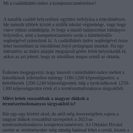
Mi a családiháttér-index a kompetenciamérésben?
A tanulók családi helyzetének együttes befolyása a teljesítményre.
Ide tartozik többek között a szülők iskolai végzettsége, vagy hogy
van-e otthon számítógép, és hogy a tanuló halmozottan hátrányos
helyzetű-e, amit a kompetenciamérés során a háttérkérdőív
segítségével számolnak ki. A családiháttér-index segítségével össze
lehet hasonlítani az iskolákban folyó pedagógiai munkát. Ha egy
intézmény az index alapján megrajzolt görbe felett helyezkedik el,
akkor az azt jelenti, hogy az iskolában magas szintű az oktatás.
Érdemes megjegyezni, hogy hasonló családiháttér-index mellett a
hatodikosok jellemzően mintegy 1180-1200 képességpontot, a
hetedikesek 1200-1240 képességpontot, míg a nyolcadikosok 1250-
1300 képességpontot értek el a természettudományos tárgyakból.
Miért lettek rosszabbak a magyar diákok a
természettudományos tárgyakból is?
Bár egy-egy kivétel akad, de attól még összességében sajnos a
magyar diákok rosszabbul szerepeltek a 2023-as
természettudományos kompetenciamérésen. Az Oktatási Hivatal
szerint az eredményekre még mindig hatással lehet a covid, hiszen a