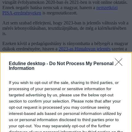
vizsgált évfolyamokon 2020-ban és 2021-ben is volt online oktatás.
Ennek negatív hatása nemcsak a magyar, hanem a
nemzetközi
PISA-eredményeken
is megmutatkozott.
Azt sem szabad elfelejteni, hogy 2023-ban is jelentős változás volt a
mérés lebonyolításában, tesztdizájnjában, de még a kiértékelésében
is.
Ezeken kívül a pedagógushiány is rányomhatta a bélyegét a magyar
diákok eredményére, hiszen a
2023-as Hintalovon jelentés
szerint a
matematika mellett, természettudományos szakos tanárt is nagyon
nehéz találni. Például egy Pest megyei általános iskolában a
Eduline desktop -
Do Not Process My Personal
tanárhiány miatt a
biológiaórákat a rajztanár kapta
, de a Nobel-díjas
Information
fizikus Krausz Ferenc egykori általános iskolájában sem volt
ősszel
fizikatanár
.
If you wish to opt-out of the sale, sharing to third parties, or
Ráadásul a természettudományos pedagógushiányt a közeljövőben a
processing of your personal or sensitive information for
pályakezdők sem enyhítik, hiszen béremelés ide vagy oda, az idei
targeted advertising by us, please use the below opt-out
felvételin sem tolonganak a jelentkezők például az osztatlan fizika-
vagy kémiatanári szakokon.
section to confirm your selection. Please note that after your
opt-out request is processed you may continue seeing
A kormány erőfeszítései ellenére
fizika szakos tanárnak
például első
interest-based ads based on personal information utilized by
helyen mindössze 28 fő jelentkezett, kémiára pedig még ennél is
us or personal information disclosed to third parties prior to
kevesebben, mindössze 22-en. Hogy ez hova vezet, azt nehéz előre
your opt-out. You may separately opt-out of the further
megjósolni, mindenesetre aggasztó, hogy a nagy pedagógusképző