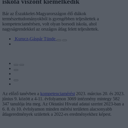
iskola viszont kiemelkedik
Bár az Északkelet-Magyarországon élő diákok
természettudományokból is gyengébben teljesítettek a
kompetenciamérésen, volt olyan borsodi iskola, ahol
nagyságrendekkel az országos átlag felett teljesítettek.
Kurucz-Gáspár Tünde
Az előző tanévben a
kompetenciamérést
2023. március 20. és 2023.
június 9. között a 4-11. évfolyamon 3069 intézmény mintegy 582
347 tanulója írta meg. Az Oktatási Hivatal adatai szerint 2023-ban a
6. 8. és 10. évfolyamon minden mérési területen alacsonyabb
átlageredmények születtek a 2022-es eredményekhez képest.