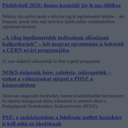
Pótfelvételi 2026: fontos határidő jár le ma éjfélkor
Néhány óra múlva bezár a felvi.hu egyik legfontosabb felülete – aki
lemarad, annak idén már nem lesz újabb esélye szeptemberben
egyetemet kezdeni.
„A világ legelismertebb tudósainak előadásait
hallgathatjuk” – két magyar egyetemista is bekerült
a CERN nyári programjába
21 ezer diákból választották ki őket a genfi programba.
NOKS-dolgozók bére, cafetéria, túlórapótlék –
ezeket a változásokat sürgeti a PDSZ a
köznevelésben
Nemcsak magasabb fizetéseket, hanem kiszámíthatóbb bérrendszert
és minden ledolgozott túlóra kifizetését is szeretné elérni a
Pedagógusok Demokratikus Szakszervezete (PDSZ).
PSZ: a szakképzésben a felelősség mellett hatáskört
is kell adni az iskoláknak