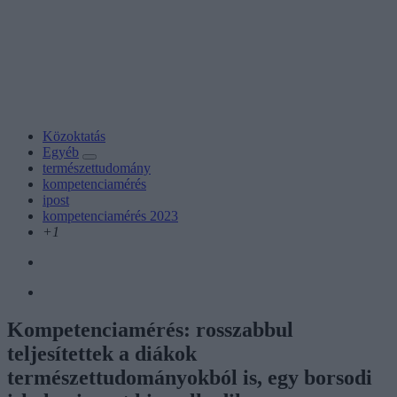
Közoktatás
Egyéb
természettudomány
kompetenciamérés
ipost
kompetenciamérés 2023
+1
Kompetenciamérés: rosszabbul
teljesítettek a diákok
természettudományokból is, egy borsodi