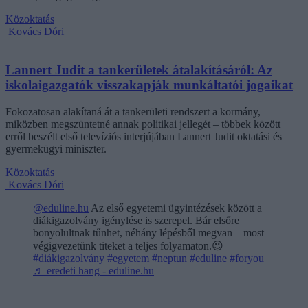
Közoktatás
Kovács Dóri
Lannert Judit a tankerületek átalakításáról: Az
iskolaigazgatók visszakapják munkáltatói jogaikat
Fokozatosan alakítaná át a tankerületi rendszert a kormány,
miközben megszüntetné annak politikai jellegét – többek között
erről beszélt első televíziós interjújában Lannert Judit oktatási és
gyermekügyi miniszter.
Közoktatás
Kovács Dóri
@eduline.hu
Az első egyetemi ügyintézések között a
diákigazolvány igénylése is szerepel. Bár elsőre
bonyolultnak tűnhet, néhány lépésből megvan – most
végigvezetünk titeket a teljes folyamaton.😉
#diákigazolvány
#egyetem
#neptun
#eduline
#foryou
♬ eredeti hang - eduline.hu