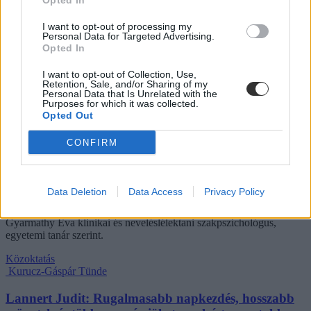
Opted In
Hozzászólások
I want to opt-out of processing my
Personal Data for Targeted Advertising.
Opted In
I want to opt-out of Collection, Use,
Retention, Sale, and/or Sharing of my
Personal Data that Is Unrelated with the
Purposes for which it was collected.
Opted Out
Mi a baj a 8 osztályos általános iskolával, és mi jöhet
CONFIRM
helyette?
A kisiskolák tanárhiánya és a kisgimnáziumok elitképzővé válása
Data Deletion
Data Access
Privacy Policy
nem elszigetelt hibák, hanem a jelenlegi oktatási szerkezet
„erővonalai”, amelyek a rendszer gyökeres reformjáért kiáltanak Dr.
Gyarmathy Éva klinikai és neveléslélektani szakpszichológus,
egyetemi tanár szerint.
Közoktatás
Kurucz-Gáspár Tünde
Lannert Judit: Rugalmasabb napkezdés, hosszabb