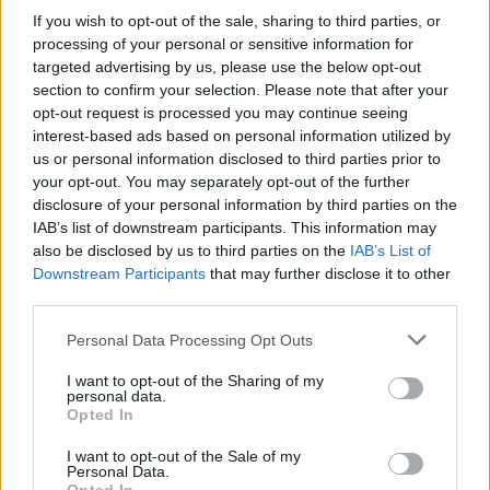
művelőinek a legkevésbé sem egy állam közjogi berendezkedését
If you wish to opt-out of the sale, sharing to third parties, or
lefektető alapdokumentumára lenne indokolt felesküdnie, hanem
processing of your personal or sensitive information for
olyan értékekre, amelyeknek a tudomány a szolgálatában áll: az
targeted advertising by us, please use the below opt-out
igazság keresésére és az emberiség javának az előmozdítására. Az
section to confirm your selection. Please note that after your
egyetemnek ezért változtatnia kell a szabályzatán - írja a TASZ
blogja.
opt-out request is processed you may continue seeing
interest-based ads based on personal information utilized by
us or personal information disclosed to third parties prior to
Tetszett a cikk? Kövess minket a Facebookon is, és nem fogsz
your opt-out. You may separately opt-out of the further
lemaradni a fontos hírekről!
disclosure of your personal information by third parties on the
IAB’s list of downstream participants. This information may
also be disclosed by us to third parties on the
IAB’s List of
Downstream Participants
that may further disclose it to other
third parties.
elte
Personal Data Processing Opt Outs
alkotmány
doktori fokozat
I want to opt-out of the Sharing of my
Eötvös Loránd Tudományegyetem
personal data.
alaptörvény
Opted In
TASZ
Társaság a Szabadságjogokért
I want to opt-out of the Sale of my
egyetem per
Personal Data.
hallgató per