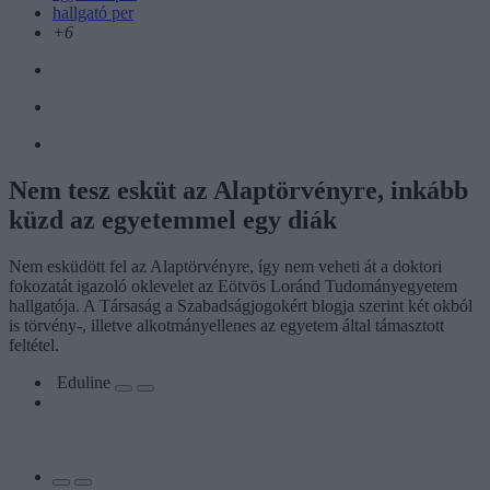
hallgató per
+6
Nem tesz esküt az Alaptörvényre, inkább
küzd az egyetemmel egy diák
Nem esküdött fel az Alaptörvényre, így nem veheti át a doktori
fokozatát igazoló oklevelet az Eötvös Loránd Tudományegyetem
hallgatója. A Társaság a Szabadságjogokért blogja szerint két okból
is törvény-, illetve alkotmányellenes az egyetem által támasztott
feltétel.
Eduline