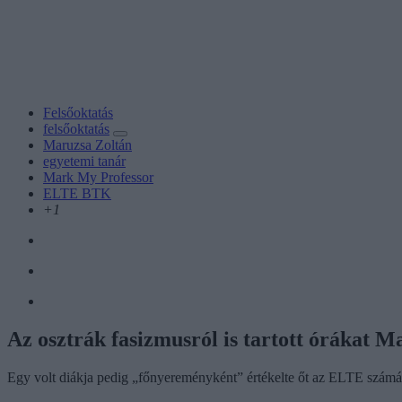
Felsőoktatás
felsőoktatás
Maruzsa Zoltán
egyetemi tanár
Mark My Professor
ELTE BTK
+1
Az osztrák fasizmusról is tartott órákat 
Egy volt diákja pedig „főnyereményként” értékelte őt az ELTE számá