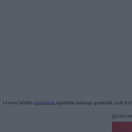
14 évvel később
oktatótársai
legalábbis máshogy gondolják, nyílt levél