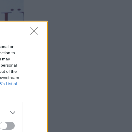
sonal or
ection to
ou may
 personal
out of the
 downstream
B’s List of