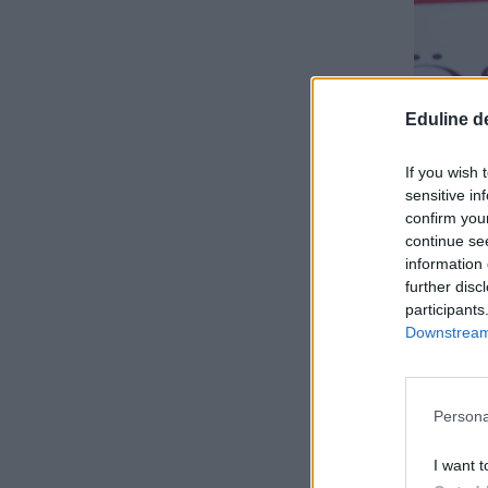
Eduline d
If you wish 
sensitive in
confirm you
continue se
information 
further disc
participants
Downstream 
Persona
I want t