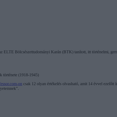
 az ELTE Bölcsészettudományi Karán (BTK) tanított, itt történelmi, germ
k története (1918-1945)
essor.com-on
csak 12 olyan értékelés olvasható, amit 14 évvel ezelőtt í
egyetemnek”.