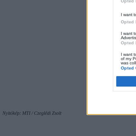
Opted 
I want t
Opted 
I want 
Advertis
Opted 
I want t
of my P
was col
Opted 
Nyitókép: MTI / Czeglédi Zsolt