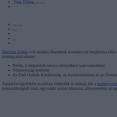
Vatai Dalma
Maruzsa Zoltán
volt oktatási államtitkár kormányzati megbízása előtt
tantárgyakat oktatta:
Berlin, a megosztott város a nemzetközi kapcsolatokban
Németország története
Az Első Osztrák Köztársaság, az Ausztrofasizmus és az Ostmar
Tanárként egyébként pozitívan értékelték őt diákjai, bár a
markmyprof
felkészültségéről írtak, egyvalaki szerint Maruzsa „főnyeremény az 