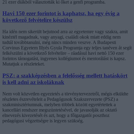
21 ezer diákból választották ki őket a genfi programba.
Havi 150 ezer forintot is kaphatsz, ha egy évig a
következő felvételire készülsz
Ha idén nem sikerült bejutnod arra az egyetemre vagy szakra, amit
kinéztél magadnak, vagy anyagi, családi okok miatt eddig nem
tudtál továbbtanulni, még nincs minden veszve. A Budapesti
Corvinus Egyetem Illyés Gyula Programja egy teljes tanéven át segít
felkészülni a következő felvételire – ráadásul havi nettó 150 ezer
forintos támogatást, ingyenes kollégiumot és mentorálást is kapsz.
Mutatjuk a részleteket.
PSZ: a szakképzésben a felelősség mellett hatáskört
is kell adni az iskoláknak
Nem volt közvetlen egyeztetés a törvénytervezetről, mégis elküldte
részletes észrevételeit a Pedagógusok Szakszervezete (PSZ) a
szakminisztériumnak, melyben többek között egyetértettek a
kancellári rendszer megszüntetésével, de javasolják az oktató
elnevezés kivezetését és azt, hogy a főigazgatói poszthoz
pedagógusi végzettségre is legyen szükség.