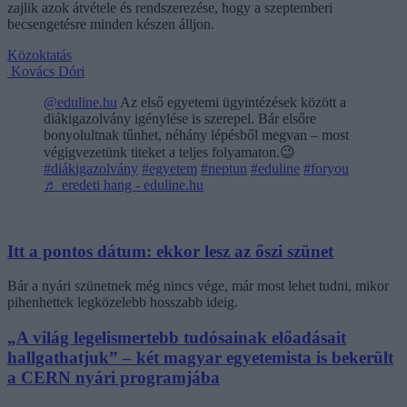
zajlik azok átvétele és rendszerezése, hogy a szeptemberi
becsengetésre minden készen álljon.
Közoktatás
Kovács Dóri
@eduline.hu
Az első egyetemi ügyintézések között a
diákigazolvány igénylése is szerepel. Bár elsőre
bonyolultnak tűnhet, néhány lépésből megvan – most
végigvezetünk titeket a teljes folyamaton.😉
#diákigazolvány
#egyetem
#neptun
#eduline
#foryou
♬ eredeti hang - eduline.hu
Itt a pontos dátum: ekkor lesz az őszi szünet
Bár a nyári szünetnek még nincs vége, már most lehet tudni, mikor
pihenhettek legközelebb hosszabb ideig.
„A világ legelismertebb tudósainak előadásait
hallgathatjuk” – két magyar egyetemista is bekerült
a CERN nyári programjába