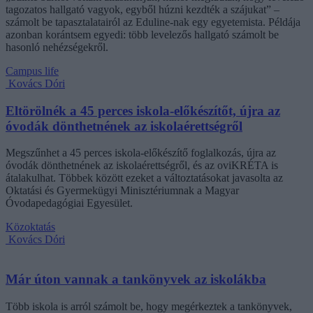
tagozatos hallgató vagyok, egyből húzni kezdték a szájukat” –
számolt be tapasztalatairól az Eduline-nak egy egyetemista. Példája
azonban korántsem egyedi: több levelezős hallgató számolt be
hasonló nehézségekről.
Campus life
Kovács Dóri
Eltörölnék a 45 perces iskola-előkészítőt, újra az
óvodák dönthetnének az iskolaérettségről
Megszűnhet a 45 perces iskola-előkészítő foglalkozás, újra az
óvodák dönthetnének az iskolaérettségről, és az oviKRÉTA is
átalakulhat. Többek között ezeket a változtatásokat javasolta az
Oktatási és Gyermekügyi Minisztériumnak a Magyar
Óvodapedagógiai Egyesület.
Közoktatás
Kovács Dóri
Már úton vannak a tankönyvek az iskolákba
Több iskola is arról számolt be, hogy megérkeztek a tankönyvek,