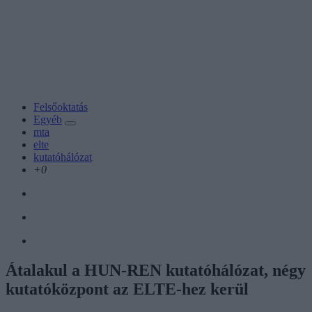
Felsőoktatás
Egyéb
mta
elte
kutatóhálózat
+0
Átalakul a HUN-REN kutatóhálózat, négy
kutatóközpont az ELTE-hez kerül