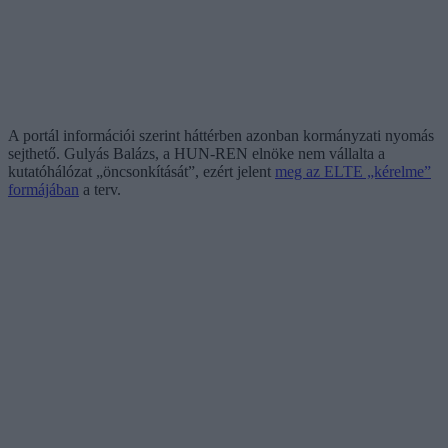
A portál információi szerint háttérben azonban kormányzati nyomás
sejthető. Gulyás Balázs, a HUN-REN elnöke nem vállalta a
kutatóhálózat „öncsonkítását”, ezért jelent
meg az ELTE „kérelme”
formájában
a terv.