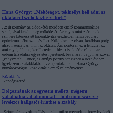
Hana György: „Méltóságot, tekintélyt kell adni az
oktatásról szóló közbeszédnek”
Az új kormány az elődökétől merőben eltérő kommunikációs
stratégiával kezdte meg működését. Az egyes minisztériumok
szintjére kiterjesztett hiperaktivitás érezhetően felszabadulást,
optimizmust ébresztett és éltet. Különösen az olyan, korábban porig
alázott ágazatban, mint az oktatás. Ám pontosan ez a lendület az,
ami egy újabb megkerülhetetlen kihívást is előtérbe rántott: az
érdemi társadalmi egyeztetés ígéretének beváltását, vagy más szóval
„kényszerét”. Ennek, az amúgy pozitív stressznek a kezeléséhez
igyekszem az alábbiakban szempontokat adni. Hana György
humánökológus, közoktatási vezető véleménycikke.
Közoktatás
Vendégszerző
Dolgoznának az egyetem mellett, mégsem
vállalhatnak diákmunkát – több mint százezer
levelezős hallgatót érinthet a szabály
„Szinte bárhol voltam állásinterjún, mikor megtudták, hogy levelező