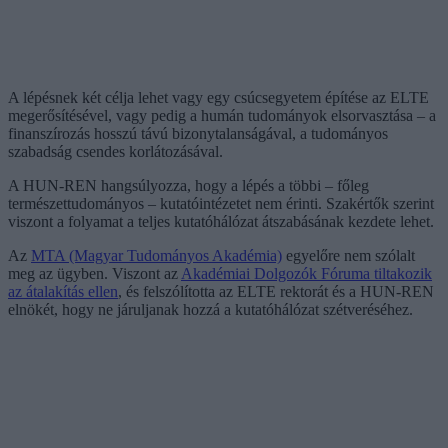
A lépésnek két célja lehet vagy egy csúcsegyetem építése az ELTE
megerősítésével, vagy pedig a humán tudományok elsorvasztása – a
finanszírozás hosszú távú bizonytalanságával, a tudományos
szabadság csendes korlátozásával.
A HUN-REN hangsúlyozza, hogy a lépés a többi – főleg
természettudományos – kutatóintézetet nem érinti. Szakértők szerint
viszont a folyamat a teljes kutatóhálózat átszabásának kezdete lehet.
Az
MTA (Magyar Tudományos Akadémia)
egyelőre nem szólalt
meg az ügyben. Viszont az
Akadémiai Dolgozók Fóruma tiltakozik
az átalakítás ellen
, és felszólította az ELTE rektorát és a HUN-REN
elnökét, hogy ne járuljanak hozzá a kutatóhálózat szétveréséhez.