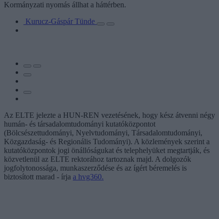
Kormányzati nyomás állhat a háttérben.
Kurucz-Gáspár Tünde
Az ELTE jelezte a HUN-REN vezetésének, hogy kész átvenni négy
humán- és társadalomtudományi kutatóközpontot
(Bölcsészettudományi, Nyelvtudományi, Társadalomtudományi,
Közgazdaság- és Regionális Tudományi). A közlemények szerint a
kutatóközpontok jogi önállóságukat és telephelyüket megtartják, és
közvetlenül az ELTE rektorához tartoznak majd. A dolgozók
jogfolytonossága, munkaszerződése és az ígért béremelés is
biztosított marad - írja
a hvg360.