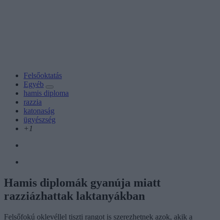
Felsőoktatás
Egyéb
hamis diploma
razzia
katonaság
ügyészség
+1
Hamis diplomák gyanúja miatt
razziázhattak laktanyákban
Felsőfokú oklevéllel tiszti rangot is szerezhetnek azok, akik a