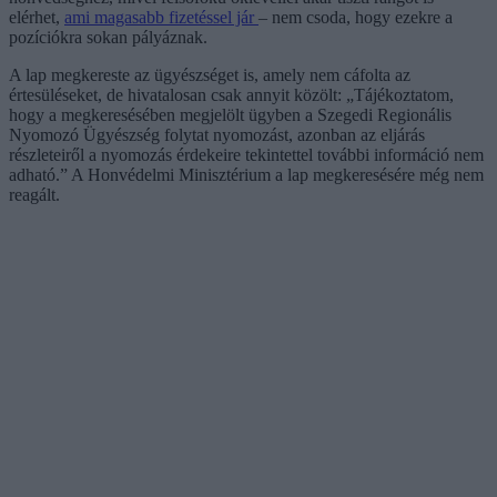
elérhet,
ami magasabb fizetéssel jár
– nem csoda, hogy ezekre a
pozíciókra sokan pályáznak.
A lap megkereste az ügyészséget is, amely nem cáfolta az
értesüléseket, de hivatalosan csak annyit közölt: „Tájékoztatom,
hogy a megkeresésében megjelölt ügyben a Szegedi Regionális
Nyomozó Ügyészség folytat nyomozást, azonban az eljárás
részleteiről a nyomozás érdekeire tekintettel további információ nem
adható.” A Honvédelmi Minisztérium a lap megkeresésére még nem
reagált.