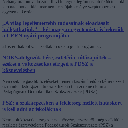
Néhány óra múlva bezár a felvi.hu egyik legfontosabb felülete – aki
lemarad, annak idén már nem lesz újabb esélye szeptemberben
egyetemet kezdeni.
„A világ legelismertebb tudósainak előadásait
hallgathatjuk” – két magyar egyetemista is bekerült
a CERN nyári programjába
21 ezer diákból választották ki őket a genfi programba.
NOKS-dolgozók bére, cafetéria, túlórapótlék –
ezeket a változásokat sürgeti a PDSZ a
köznevelésben
Nemcsak magasabb fizetéseket, hanem kiszámíthatóbb bérrendszert
és minden ledolgozott túlóra kifizetését is szeretné elérni a
Pedagógusok Demokratikus Szakszervezete (PDSZ).
PSZ: a szakképzésben a felelősség mellett hatáskört
is kell adni az iskoláknak
Nem volt közvetlen egyeztetés a törvénytervezetről, mégis elküldte
részletes észrevételeit a Pedagógusok Szakszervezete (PSZ) a