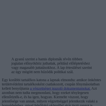
A gyanú szerint a hamis diplomák révén többen
jogtalan előnyökhöz juthattak, például előléptetéshez
vagy magasabb juttatásokhoz. A lap értesülései szerint
az ügy mögött nem húzódik politikai szál.
Egy korábbi tartalékos katona a lapnak elmondta: amikor önkéntes
területvédelmi tartalékosként csatlakozott, csupán fénymásolatban
kellett benyújtania
a végzettséget igazoló dokumentumokat.
Azt
azonban nem tudta megmondani, hogy ezeket ténylegesen
ellenőrizték-e, és ha igen, hogyan. Kiemelte viszont, hogy
jelentősége van annak, milyen végzettséggel jelentkezik valaki a
honvédséghez, mivel felsőfokú oklevéllel akár tiszti rangot is