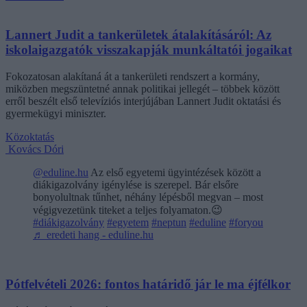
Lannert Judit a tankerületek átalakításáról: Az
iskolaigazgatók visszakapják munkáltatói jogaikat
Fokozatosan alakítaná át a tankerületi rendszert a kormány,
miközben megszüntetné annak politikai jellegét – többek között
erről beszélt első televíziós interjújában Lannert Judit oktatási és
gyermekügyi miniszter.
Közoktatás
Kovács Dóri
@eduline.hu
Az első egyetemi ügyintézések között a
diákigazolvány igénylése is szerepel. Bár elsőre
bonyolultnak tűnhet, néhány lépésből megvan – most
végigvezetünk titeket a teljes folyamaton.😉
#diákigazolvány
#egyetem
#neptun
#eduline
#foryou
♬ eredeti hang - eduline.hu
Pótfelvételi 2026: fontos határidő jár le ma éjfélkor