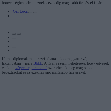
honvédséghez jelentkeznek - ez pedig magasabb fizetéssel is jár.
Gál Luca
Hamis diplomák miatt razziázhattak több magyarországi
laktanyában – írja a
Blikk
. A gyanú szerint lehetséges, hogy egyesek
valótlan
végzettségi iratokkal
szerezhettek meg magasabb
beosztásokat és az ezekhez járó magasabb fizetéseket.