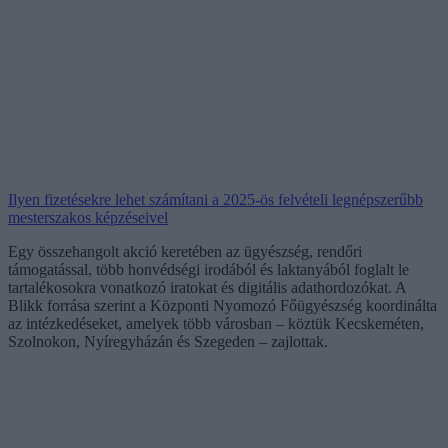
Ilyen fizetésekre lehet számítani a 2025-ös felvételi legnépszerűbb
mesterszakos képzéseivel
Egy összehangolt akció keretében az ügyészség, rendőri
támogatással, több honvédségi irodából és laktanyából foglalt le
tartalékosokra vonatkozó iratokat és digitális adathordozókat. A
Blikk forrása szerint a Központi Nyomozó Főügyészség koordinálta
az intézkedéseket, amelyek több városban – köztük Kecskeméten,
Szolnokon, Nyíregyházán és Szegeden – zajlottak.