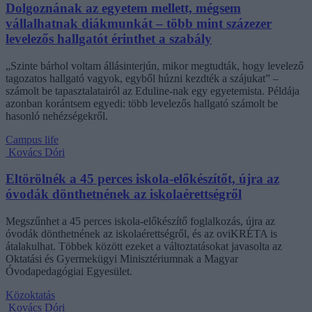
Dolgoznának az egyetem mellett, mégsem
vállalhatnak diákmunkát – több mint százezer
levelezős hallgatót érinthet a szabály
„Szinte bárhol voltam állásinterjún, mikor megtudták, hogy levelező
tagozatos hallgató vagyok, egyből húzni kezdték a szájukat” –
számolt be tapasztalatairól az Eduline-nak egy egyetemista. Példája
azonban korántsem egyedi: több levelezős hallgató számolt be
hasonló nehézségekről.
Campus life
Kovács Dóri
Eltörölnék a 45 perces iskola-előkészítőt, újra az
óvodák dönthetnének az iskolaérettségről
Megszűnhet a 45 perces iskola-előkészítő foglalkozás, újra az
óvodák dönthetnének az iskolaérettségről, és az oviKRÉTA is
átalakulhat. Többek között ezeket a változtatásokat javasolta az
Oktatási és Gyermekügyi Minisztériumnak a Magyar
Óvodapedagógiai Egyesület.
Közoktatás
Kovács Dóri