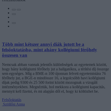
Több mint kétszer annyi diák jutott be a
felsőoktatásba, mint ahány kollégiumi férőhely
összesen van
Nemcsak abban vannak jelentős különbségek az egyetemek között,
hogy hány kollégiumi férőhely jut a hallgatókra, a térítési díj összege
sem egységes. Míg a BME-n 100 újonnan felvett egyetemistára 76
férőhely jut, a BGE-n mindössze 16, a legolcsóbb havi kollégiumi
díjak pedig 9300 és 25 500 forint között mozognak a vizsgált
intézményekben. Megnéztük, hol mekkora a kollégiumi kapacitás,
mennyit kell fizetni, és mi alapján dől el, hogy ki költözhet be.
Felsőoktatás
Szöllősi Anna