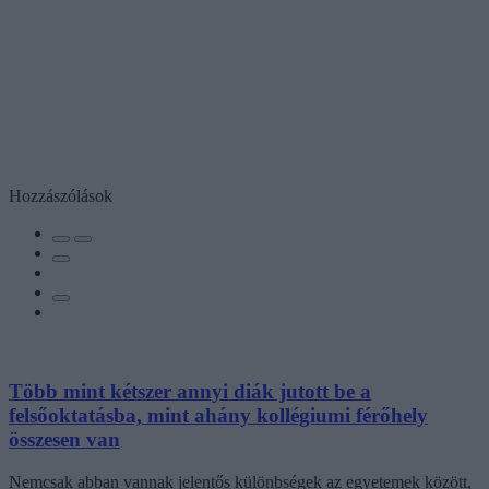
Hozzászólások
Több mint kétszer annyi diák jutott be a
felsőoktatásba, mint ahány kollégiumi férőhely
összesen van
Nemcsak abban vannak jelentős különbségek az egyetemek között,