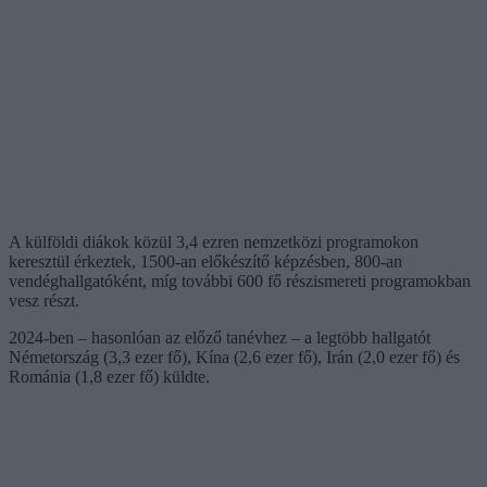
A külföldi diákok közül 3,4 ezren nemzetközi programokon
keresztül érkeztek, 1500-an előkészítő képzésben, 800-an
vendéghallgatóként, míg további 600 fő részismereti programokban
vesz részt.
2024-ben – hasonlóan az előző tanévhez – a legtöbb hallgatót
Németország (3,3 ezer fő), Kína (2,6 ezer fő), Irán (2,0 ezer fő) és
Románia (1,8 ezer fő) küldte.