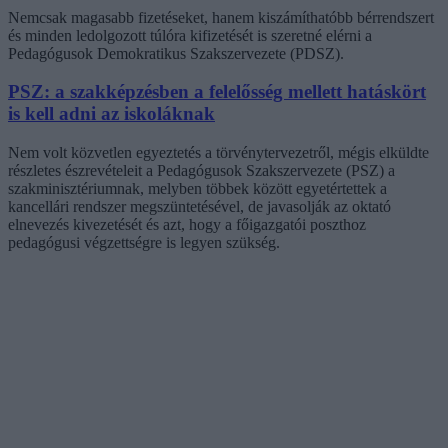
Nemcsak magasabb fizetéseket, hanem kiszámíthatóbb bérrendszert
és minden ledolgozott túlóra kifizetését is szeretné elérni a
Pedagógusok Demokratikus Szakszervezete (PDSZ).
PSZ: a szakképzésben a felelősség mellett hatáskört
is kell adni az iskoláknak
Nem volt közvetlen egyeztetés a törvénytervezetről, mégis elküldte
részletes észrevételeit a Pedagógusok Szakszervezete (PSZ) a
szakminisztériumnak, melyben többek között egyetértettek a
kancellári rendszer megszüntetésével, de javasolják az oktató
elnevezés kivezetését és azt, hogy a főigazgatói poszthoz
pedagógusi végzettségre is legyen szükség.