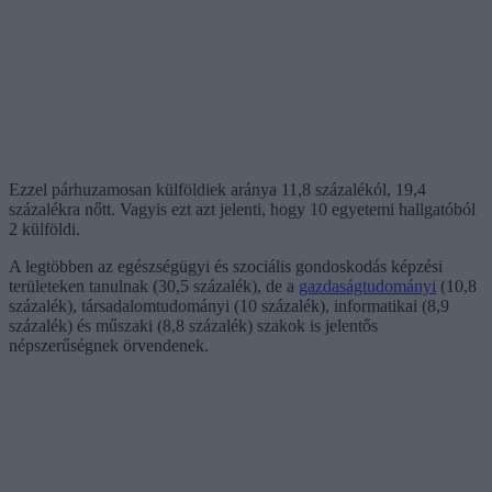
Ezzel párhuzamosan külföldiek aránya 11,8 százalékól, 19,4
százalékra nőtt. Vagyis ezt azt jelenti, hogy 10 egyetemi hallgatóból
2 külföldi.
A legtöbben az egészségügyi és szociális gondoskodás képzési
területeken tanulnak (30,5 százalék), de a
gazdaságtudományi
(10,8
százalék), társadalomtudományi (10 százalék), informatikai (8,9
százalék) és műszaki (8,8 százalék) szakok is jelentős
népszerűségnek örvendenek.