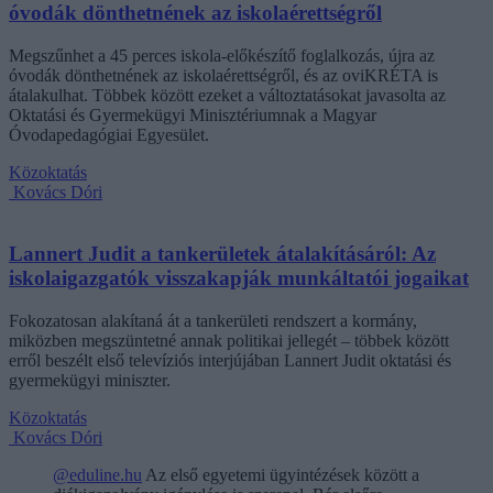
óvodák dönthetnének az iskolaérettségről
Megszűnhet a 45 perces iskola-előkészítő foglalkozás, újra az
óvodák dönthetnének az iskolaérettségről, és az oviKRÉTA is
átalakulhat. Többek között ezeket a változtatásokat javasolta az
Oktatási és Gyermekügyi Minisztériumnak a Magyar
Óvodapedagógiai Egyesület.
Közoktatás
Kovács Dóri
Lannert Judit a tankerületek átalakításáról: Az
iskolaigazgatók visszakapják munkáltatói jogaikat
Fokozatosan alakítaná át a tankerületi rendszert a kormány,
miközben megszüntetné annak politikai jellegét – többek között
erről beszélt első televíziós interjújában Lannert Judit oktatási és
gyermekügyi miniszter.
Közoktatás
Kovács Dóri
@eduline.hu
Az első egyetemi ügyintézések között a