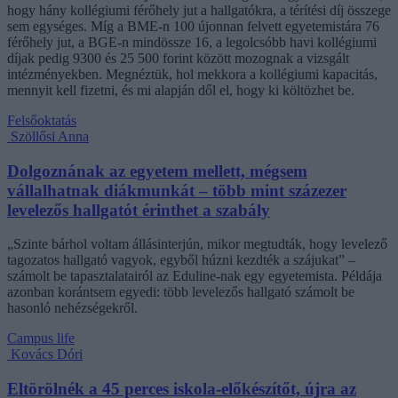
hogy hány kollégiumi férőhely jut a hallgatókra, a térítési díj összege
sem egységes. Míg a BME-n 100 újonnan felvett egyetemistára 76
férőhely jut, a BGE-n mindössze 16, a legolcsóbb havi kollégiumi
díjak pedig 9300 és 25 500 forint között mozognak a vizsgált
intézményekben. Megnéztük, hol mekkora a kollégiumi kapacitás,
mennyit kell fizetni, és mi alapján dől el, hogy ki költözhet be.
Felsőoktatás
Szöllősi Anna
Dolgoznának az egyetem mellett, mégsem
vállalhatnak diákmunkát – több mint százezer
levelezős hallgatót érinthet a szabály
„Szinte bárhol voltam állásinterjún, mikor megtudták, hogy levelező
tagozatos hallgató vagyok, egyből húzni kezdték a szájukat” –
számolt be tapasztalatairól az Eduline-nak egy egyetemista. Példája
azonban korántsem egyedi: több levelezős hallgató számolt be
hasonló nehézségekről.
Campus life
Kovács Dóri
Eltörölnék a 45 perces iskola-előkészítőt, újra az