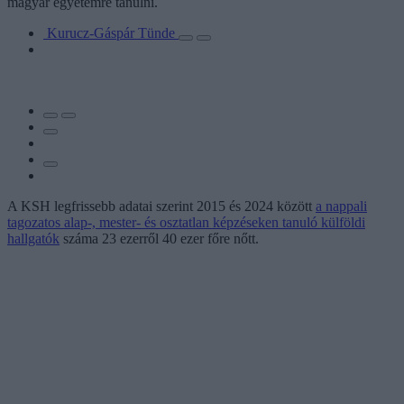
magyar egyetemre tanulni.
Kurucz-Gáspár Tünde
A KSH legfrissebb adatai szerint 2015 és 2024 között
a nappali
tagozatos alap-, mester- és osztatlan képzéseken tanuló külföldi
hallgatók
száma 23 ezerről 40 ezer főre nőtt.