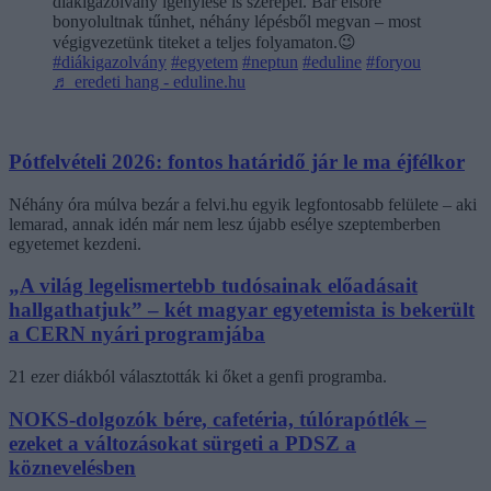
diákigazolvány igénylése is szerepel. Bár elsőre
bonyolultnak tűnhet, néhány lépésből megvan – most
végigvezetünk titeket a teljes folyamaton.😉
#diákigazolvány
#egyetem
#neptun
#eduline
#foryou
♬ eredeti hang - eduline.hu
Pótfelvételi 2026: fontos határidő jár le ma éjfélkor
Néhány óra múlva bezár a felvi.hu egyik legfontosabb felülete – aki
lemarad, annak idén már nem lesz újabb esélye szeptemberben
egyetemet kezdeni.
„A világ legelismertebb tudósainak előadásait
hallgathatjuk” – két magyar egyetemista is bekerült
a CERN nyári programjába
21 ezer diákból választották ki őket a genfi programba.
NOKS-dolgozók bére, cafetéria, túlórapótlék –
ezeket a változásokat sürgeti a PDSZ a
köznevelésben