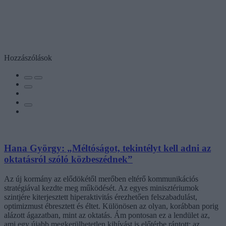
Hozzászólások
Hana György: „Méltóságot, tekintélyt kell adni az
oktatásról szóló közbeszédnek”
Az új kormány az elődökétől merőben eltérő kommunikációs
stratégiával kezdte meg működését. Az egyes minisztériumok
szintjére kiterjesztett hiperaktivitás érezhetően felszabadulást,
optimizmust ébresztett és éltet. Különösen az olyan, korábban porig
alázott ágazatban, mint az oktatás. Ám pontosan ez a lendület az,
ami egy újabb megkerülhetetlen kihívást is előtérbe rántott: az