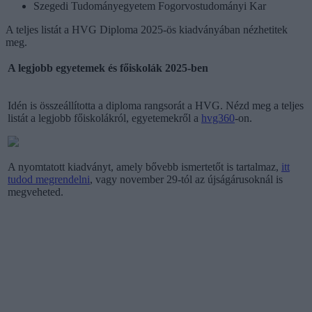
Szegedi Tudományegyetem Fogorvostudományi Kar
A teljes listát a HVG Diploma 2025-ös kiadványában nézhetitek
meg.
A legjobb egyetemek és főiskolák 2025-ben
Idén is összeállította a diploma rangsorát a HVG. Nézd meg a teljes
listát a legjobb főiskolákról, egyetemekről a
hvg360
-on.
A nyomtatott kiadványt, amely bővebb ismertetőt is tartalmaz,
itt
tudod megrendelni
, vagy november 29-tól az újságárusoknál is
megveheted.