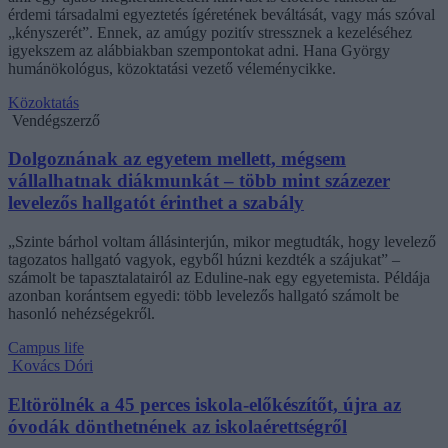
érdemi társadalmi egyeztetés ígéretének beváltását, vagy más szóval
„kényszerét”. Ennek, az amúgy pozitív stressznek a kezeléséhez
igyekszem az alábbiakban szempontokat adni. Hana György
humánökológus, közoktatási vezető véleménycikke.
Közoktatás
Vendégszerző
Dolgoznának az egyetem mellett, mégsem
vállalhatnak diákmunkát – több mint százezer
levelezős hallgatót érinthet a szabály
„Szinte bárhol voltam állásinterjún, mikor megtudták, hogy levelező
tagozatos hallgató vagyok, egyből húzni kezdték a szájukat” –
számolt be tapasztalatairól az Eduline-nak egy egyetemista. Példája
azonban korántsem egyedi: több levelezős hallgató számolt be
hasonló nehézségekről.
Campus life
Kovács Dóri
Eltörölnék a 45 perces iskola-előkészítőt, újra az
óvodák dönthetnének az iskolaérettségről