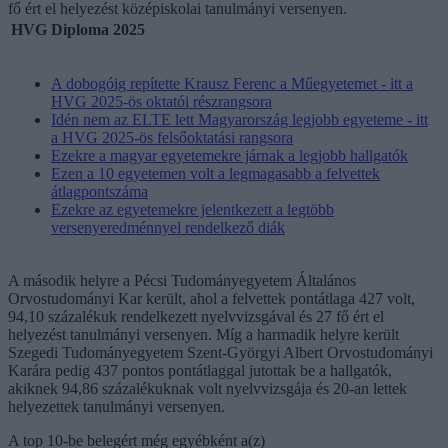
fő ért el helyezést középiskolai tanulmányi versenyen.
HVG Diploma 2025
A dobogóig repítette Krausz Ferenc a Műegyetemet - itt a
HVG 2025-ös oktatói részrangsora
Idén nem az ELTE lett Magyarország legjobb egyeteme - itt
a HVG 2025-ös felsőoktatási rangsora
Ezekre a magyar egyetemekre járnak a legjobb hallgatók
Ezen a 10 egyetemen volt a legmagasabb a felvettek
átlagpontszáma
Ezekre az egyetemekre jelentkezett a legtöbb
versenyeredménnyel rendelkező diák
A második helyre a Pécsi Tudományegyetem Általános
Orvostudományi Kar került, ahol a felvettek pontátlaga 427 volt,
94,10 százalékuk rendelkezett nyelvvizsgával és 27 fő ért el
helyezést tanulmányi versenyen. Míg a harmadik helyre került
Szegedi Tudományegyetem Szent-Györgyi Albert Orvostudományi
Karára pedig 437 pontos pontátlaggal jutottak be a hallgatók,
akiknek 94,86 százalékuknak volt nyelvvizsgája és 20-an lettek
helyezettek tanulmányi versenyen.
A top 10-be belegért még egyébként a(z)