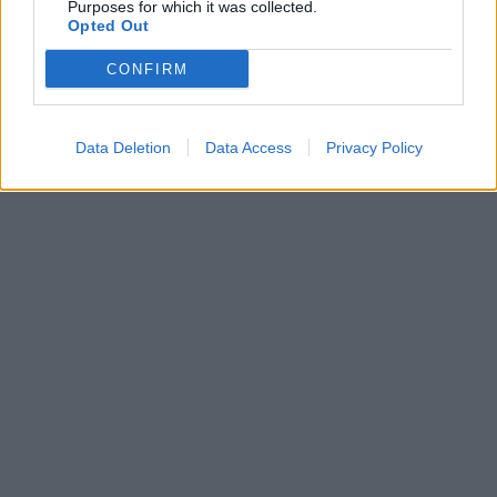
Purposes for which it was collected.
Opted Out
CONFIRM
diploma
HVG Diploma különszám
legjobb orvosi egyetemek
diploma 2025
Data Deletion
Data Access
Privacy Policy