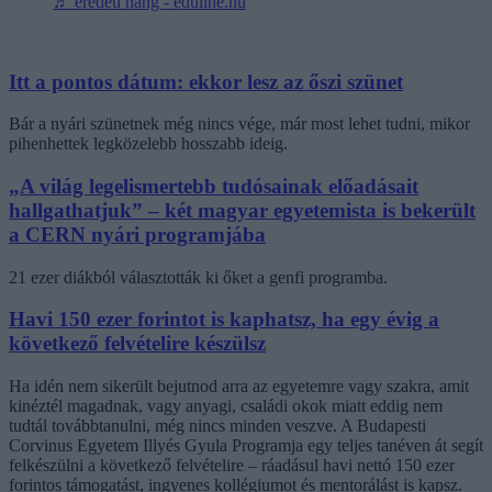
♬ eredeti hang - eduline.hu
Itt a pontos dátum: ekkor lesz az őszi szünet
Bár a nyári szünetnek még nincs vége, már most lehet tudni, mikor
pihenhettek legközelebb hosszabb ideig.
„A világ legelismertebb tudósainak előadásait
hallgathatjuk” – két magyar egyetemista is bekerült
a CERN nyári programjába
21 ezer diákból választották ki őket a genfi programba.
Havi 150 ezer forintot is kaphatsz, ha egy évig a
következő felvételire készülsz
Ha idén nem sikerült bejutnod arra az egyetemre vagy szakra, amit
kinéztél magadnak, vagy anyagi, családi okok miatt eddig nem
tudtál továbbtanulni, még nincs minden veszve. A Budapesti
Corvinus Egyetem Illyés Gyula Programja egy teljes tanéven át segít
felkészülni a következő felvételire – ráadásul havi nettó 150 ezer
forintos támogatást, ingyenes kollégiumot és mentorálást is kapsz.