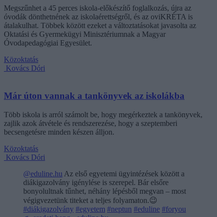
Megszűnhet a 45 perces iskola-előkészítő foglalkozás, újra az
óvodák dönthetnének az iskolaérettségről, és az oviKRÉTA is
átalakulhat. Többek között ezeket a változtatásokat javasolta az
Oktatási és Gyermekügyi Minisztériumnak a Magyar
Óvodapedagógiai Egyesület.
Közoktatás
Kovács Dóri
Már úton vannak a tankönyvek az iskolákba
Több iskola is arról számolt be, hogy megérkeztek a tankönyvek,
zajlik azok átvétele és rendszerezése, hogy a szeptemberi
becsengetésre minden készen álljon.
Közoktatás
Kovács Dóri
@eduline.hu
Az első egyetemi ügyintézések között a
diákigazolvány igénylése is szerepel. Bár elsőre
bonyolultnak tűnhet, néhány lépésből megvan – most
végigvezetünk titeket a teljes folyamaton.😉
#diákigazolvány
#egyetem
#neptun
#eduline
#foryou