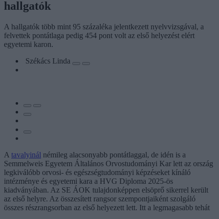
hallgatók
A hallgatók több mint 95 százaléka jelentkezett nyelvvizsgával, a
felvettek pontátlaga pedig 454 pont volt az első helyezést elért
egyetemi karon.
Székács Linda
A
tavalyinál
némileg alacsonyabb pontátlaggal, de idén is a
Semmelweis Egyetem Általános Orvostudományi Kar lett az ország
legkiválóbb orvosi- és egészségtudományi képzéseket kínáló
intézménye és egyetemi kara a HVG Diploma 2025-ös
kiadványában. Az SE ÁOK tulajdonképpen elsöprő sikerrel került
az első helyre. Az összesített rangsor szempontjaiként szolgáló
összes részrangsorban az első helyezett lett. Itt a legmagasabb tehát