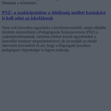
Mutatjuk a részleteket.
PSZ: a szakképzésben a felelősség mellett hatáskört
is kell adni az iskoláknak
Nem volt közvetlen egyeztetés a törvénytervezetről, mégis elküldte
részletes észrevételeit a Pedagógusok Szakszervezete (PSZ) a
szakminisztériumnak, melyben többek között egyetértettek a
kancellári rendszer megszüntetésével, de javasolják az oktató
elnevezés kivezetését és azt, hogy a főigazgatói poszthoz
pedagógusi végzettségre is legyen szükség.