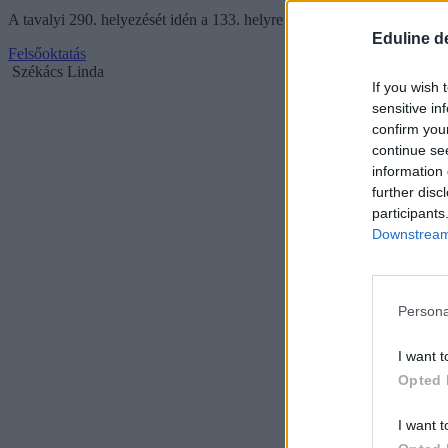
A tavalyi 290. helyezését idén a 133. helyre javította a Debreceni Eg
Eduline d
Felsőoktatás
Székács Linda
If you wish 
sensitive in
confirm you
continue se
information 
further disc
participants
Downstream 
Persona
I want t
Opted 
I want t