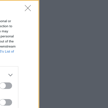
sonal or
ection to
ou may
 personal
out of the
 downstream
B’s List of