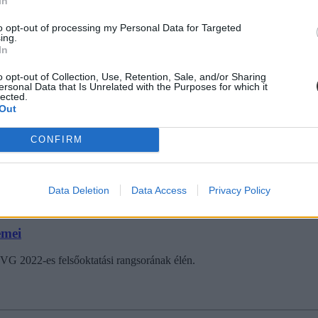
In
to opt-out of processing my Personal Data for Targeted
ing.
In
o opt-out of Collection, Use, Retention, Sale, and/or Sharing
ersonal Data that Is Unrelated with the Purposes for which it
 az egyik tanári szakszervezet: a hét hírei
lected.
Out
öbb érdekes kutatásról is beszámoltunk, és tudósítottunk arról a sajt
 egyre komolyabb tanárhiányra. Ezek voltak nálunk a hét hírei.
CONFIRM
Data Deletion
Data Access
Privacy Policy
emei
 2022-es felsőoktatási rangsorának élén.