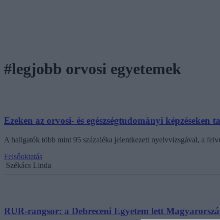
#legjobb orvosi egyetemek
Ezeken az orvosi- és egészségtudományi képzéseken t
A hallgatók több mint 95 százaléka jelentkezett nyelvvizsgával, a felv
Felsőoktatás
Székács Linda
RUR-rangsor: a Debreceni Egyetem lett Magyarország