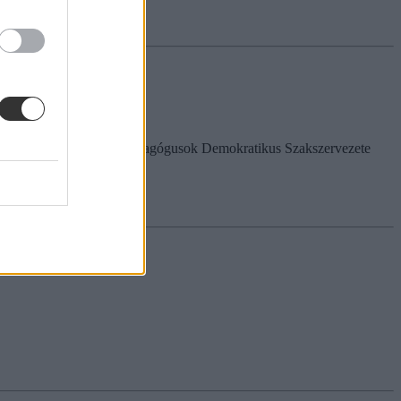
ótájékoztatóról, amelyen Pedagógusok Demokratikus Szakszervezete