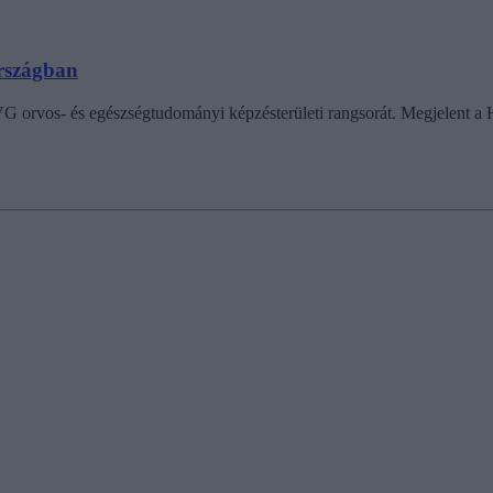
országban
rvos- és egészségtudományi képzésterületi rangsorát. Megjelent a HV