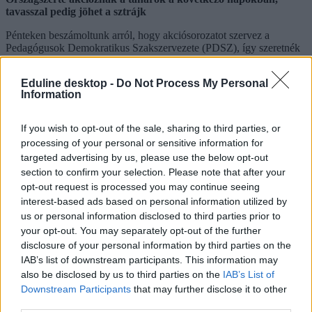
tavasszal pedig jöhet a sztrájk
Pénteken beszámoltunk arról, hogy akciósorozatot szervez a
Pedagógusok Demokratikus Szakszervezete (PDSZ), így szeretnék
mozgósítani a tanárokat és a szülőket. Országszerte tartanak majd
sajtótájékoztatókat helyi pedagógusokkal, a „Holnap ki fog
Eduline desktop -
Do Not Process My Personal
tanítani?” feliratú molinó több tankerületi központ előtt is felbukkan
Information
majd, és lesz, ahol demonstrációt is tartanak. Szűcs Tamás, a PDSZ
országos választmányának elnöke szerint a legkeményebb eszközt, a
sztrájkot is be kell majd vetniük, hogy javítsanak az oktatásban
If you wish to opt-out of the sale, sharing to third parties, or
dolgozók helyzetén.
processing of your personal or sensitive information for
targeted advertising by us, please use the below opt-out
Szűcs Tamás azt is hozzátette, tudják, hogy nem molinók és
matricák változtatják meg a nagy dolgokat, de azt remélik, hogy
section to confirm your selection. Please note that after your
elindul egy mozgalom, amely segítheti a pedagógusokat a céljaik
opt-out request is processed you may continue seeing
elérésében.
A teljes cikket itt olvashatjátok el.
interest-based ads based on personal information utilized by
us or personal information disclosed to third parties prior to
your opt-out. You may separately opt-out of the further
disclosure of your personal information by third parties on the
IAB’s list of downstream participants. This information may
also be disclosed by us to third parties on the
IAB’s List of
Downstream Participants
that may further disclose it to other
third parties.