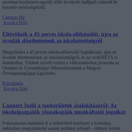
azonban korántsem egyedi: több levelezős hallgató számolt be
hasonló nehézségekről.
Campus life
Kovács Dóri
Eltörölnék a 45 perces iskola-előkészítőt, újra az
óvodák dönthetnének az iskolaérettségről
Megszűnhet a 45 perces iskola-előkészítő foglalkozás, újra az
óvodák dönthetnének az iskolaérettségről, és az oviKRÉTA is
átalakulhat. Többek között ezeket a változtatásokat javasolta az
Oktatási és Gyermekügyi Minisztériumnak a Magyar
Óvodapedagógiai Egyesület.
Közoktatás
Kovács Dóri
Lannert Judit a tankerületek átalakításáról: Az
iskolaigazgatók visszakapják munkáltatói jogaikat
Fokozatosan alakítaná át a tankerületi rendszert a kormány,
miközben megszüntetné annak politikai jellegét – többek között