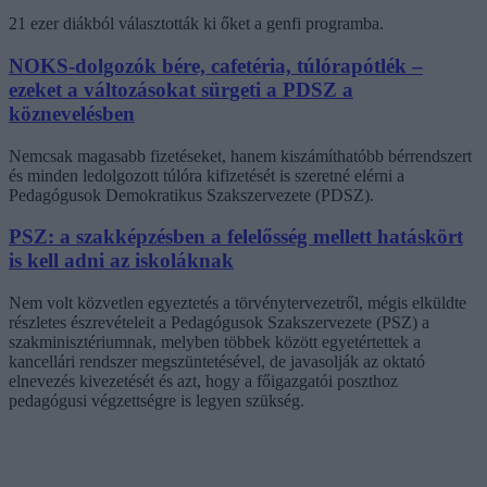
21 ezer diákból választották ki őket a genfi programba.
NOKS-dolgozók bére, cafetéria, túlórapótlék –
ezeket a változásokat sürgeti a PDSZ a
köznevelésben
Nemcsak magasabb fizetéseket, hanem kiszámíthatóbb bérrendszert
és minden ledolgozott túlóra kifizetését is szeretné elérni a
Pedagógusok Demokratikus Szakszervezete (PDSZ).
PSZ: a szakképzésben a felelősség mellett hatáskört
is kell adni az iskoláknak
Nem volt közvetlen egyeztetés a törvénytervezetről, mégis elküldte
részletes észrevételeit a Pedagógusok Szakszervezete (PSZ) a
szakminisztériumnak, melyben többek között egyetértettek a
kancellári rendszer megszüntetésével, de javasolják az oktató
elnevezés kivezetését és azt, hogy a főigazgatói poszthoz
pedagógusi végzettségre is legyen szükség.