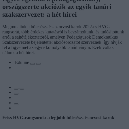
országszerte akciózik az egyik tanári
szakszervezet: a hét hírei
Megmutattuk a bölcsész- és az orvosi karok 2022-es HVG-
rangsorát, több érdekes kutatásról is beszámoltunk, és tudósítottunk
arról a sajtótájékoztatóról, amelyen Pedagógusok Demokratikus
Szakszervezete bejelentette: akciósorozatot szerveznek, így hívják
fel a figyelmet az egyre komolyabb tanárhiányra. Ezek voltak
nálunk a hét hírei.
Eduline
Friss HVG-rangsorok: a legjobb bölcsész- és orvosi karok