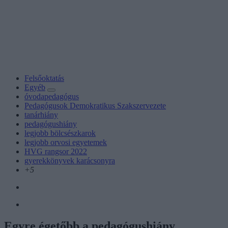
Felsőoktatás
Egyéb
óvodapedagógus
Pedagógusok Demokratikus Szakszervezete
tanárhiány
pedagógushiány
legjobb bölcsészkarok
legjobb orvosi egyetemek
HVG rangsor 2022
gyerekkönyvek karácsonyra
+5
Egyre égetőbb a pedagógushiány,