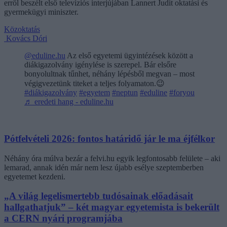
erről beszélt első televíziós interjújában Lannert Judit oktatási és
gyermekügyi miniszter.
Közoktatás
Kovács Dóri
@eduline.hu
Az első egyetemi ügyintézések között a
diákigazolvány igénylése is szerepel. Bár elsőre
bonyolultnak tűnhet, néhány lépésből megvan – most
végigvezetünk titeket a teljes folyamaton.😉
#diákigazolvány
#egyetem
#neptun
#eduline
#foryou
♬ eredeti hang - eduline.hu
Pótfelvételi 2026: fontos határidő jár le ma éjfélkor
Néhány óra múlva bezár a felvi.hu egyik legfontosabb felülete – aki
lemarad, annak idén már nem lesz újabb esélye szeptemberben
egyetemet kezdeni.
„A világ legelismertebb tudósainak előadásait
hallgathatjuk” – két magyar egyetemista is bekerült
a CERN nyári programjába