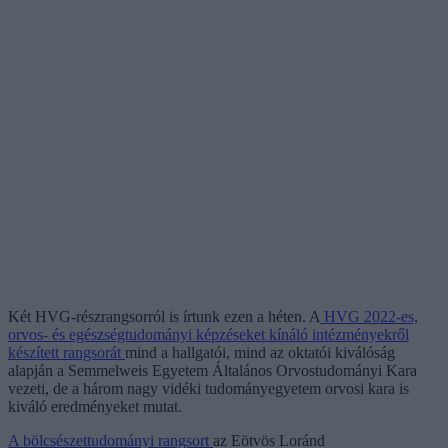
Két HVG-részrangsorról is írtunk ezen a héten. A
HVG 2022-es,
orvos- és egészségtudományi képzéseket kínáló intézményekről
készített rangsorát
mind a hallgatói, mind az oktatói kiválóság
alapján a Semmelweis Egyetem Általános Orvostudományi Kara
vezeti, de a három nagy vidéki tudományegyetem orvosi kara is
kiváló eredményeket mutat.
A bölcsészettudományi rangsort
az Eötvös Loránd