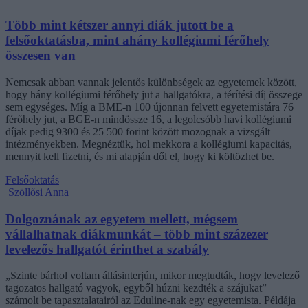
Több mint kétszer annyi diák jutott be a
felsőoktatásba, mint ahány kollégiumi férőhely
összesen van
Nemcsak abban vannak jelentős különbségek az egyetemek között,
hogy hány kollégiumi férőhely jut a hallgatókra, a térítési díj összege
sem egységes. Míg a BME-n 100 újonnan felvett egyetemistára 76
férőhely jut, a BGE-n mindössze 16, a legolcsóbb havi kollégiumi
díjak pedig 9300 és 25 500 forint között mozognak a vizsgált
intézményekben. Megnéztük, hol mekkora a kollégiumi kapacitás,
mennyit kell fizetni, és mi alapján dől el, hogy ki költözhet be.
Felsőoktatás
Szöllősi Anna
Dolgoznának az egyetem mellett, mégsem
vállalhatnak diákmunkát – több mint százezer
levelezős hallgatót érinthet a szabály
„Szinte bárhol voltam állásinterjún, mikor megtudták, hogy levelező
tagozatos hallgató vagyok, egyből húzni kezdték a szájukat” –
számolt be tapasztalatairól az Eduline-nak egy egyetemista. Példája