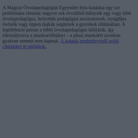
A Magyar Óvodapedagógiai Egyesület friss kutatása egy sor
problémára rámutat: nagyon sok óvodából hiányzik egy vagy több
óvodapedagógus, helyettük pedagógiai asszisztensek, nyugdíjas
óvónők vagy éppen dajkák segítenek a gyerekek ellátásában. A
legtöbbször persze a többi óvodapedagógus túlórázik, így
ellensúlyozva a munkaerőhiányt – a plusz munkáért azonban
gyakran semmit nem kapnak.
A kutatás eredményeiről szóló
cikkünket itt találjátok.