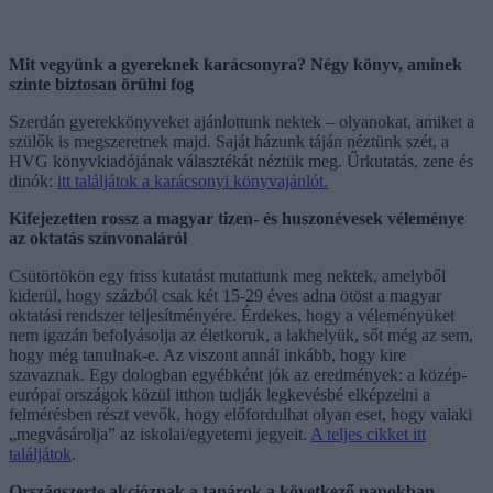
Mit vegyünk a gyereknek karácsonyra? Négy könyv, aminek
szinte biztosan örülni fog
Szerdán gyerekkönyveket ajánlottunk nektek – olyanokat, amiket a
szülők is megszeretnek majd. Saját házunk táján néztünk szét, a
HVG könyvkiadójának választékát néztük meg. Űrkutatás, zene és
dinók:
itt találjátok a karácsonyi könyvajánlót.
Kifejezetten rossz a magyar tizen- és huszonévesek véleménye
az oktatás színvonaláról
Csütörtökön egy friss kutatást mutattunk meg nektek, amelyből
kiderül, hogy százból csak két 15-29 éves adna ötöst a magyar
oktatási rendszer teljesítményére. Érdekes, hogy a véleményüket
nem igazán befolyásolja az életkoruk, a lakhelyük, sőt még az sem,
hogy még tanulnak-e. Az viszont annál inkább, hogy kire
szavaznak. Egy dologban egyébként jók az eredmények: a közép-
európai országok közül itthon tudják legkevésbé elképzelni a
felmérésben részt vevők, hogy előfordulhat olyan eset, hogy valaki
„megvásárolja” az iskolai/egyetemi jegyeit.
A teljes cikket itt
találjátok
.
Országszerte akcióznak a tanárok a következő napokban,