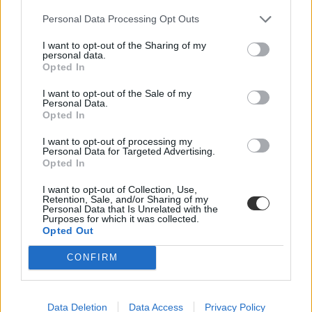
Personal Data Processing Opt Outs
I want to opt-out of the Sharing of my
personal data.
Opted In
I want to opt-out of the Sale of my
Personal Data.
Opted In
óvodapedagógus
I want to opt-out of processing my
Pedagógusok Demokratikus Szakszervezete
Personal Data for Targeted Advertising.
tanárhiány
Opted In
pedagógushiány
legjobb bölcsészkarok
I want to opt-out of Collection, Use,
legjobb orvosi egyetemek
Retention, Sale, and/or Sharing of my
HVG rangsor 2022
Personal Data that Is Unrelated with the
Purposes for which it was collected.
gyerekkönyvek karácsonyra
Opted Out
CONFIRM
Data Deletion
Data Access
Privacy Policy