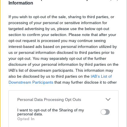
Information
If you wish to opt-out of the sale, sharing to third parties, or
A dobogóig repítette Krausz Ferenc a Műegyetemet -
processing of your personal or sensitive information for
itt a HVG 2025-ös oktatói részrangsora
targeted advertising by us, please use the below opt-out
section to confirm your selection. Please note that after your
Felkerült a dobogóra a BME, holtverseny a harmadik helyen,
triplázás a kilencediken. Mutatjuk a HVG Diploma 2025 oktatói
opt-out request is processed you may continue seeing
részrangsorának első tíz helyezettjét, ami idén valójában tizenegy.
interest-based ads based on personal information utilized by
us or personal information disclosed to third parties prior to
Felsőoktatás
your opt-out. You may separately opt-out of the further
Székács Linda
disclosure of your personal information by third parties on the
IAB’s list of downstream participants. This information may
also be disclosed by us to third parties on the
IAB’s List of
Downstream Participants
that may further disclose it to other
third parties.
Personal Data Processing Opt Outs
I want to opt-out of the Sharing of my
personal data.
Opted In