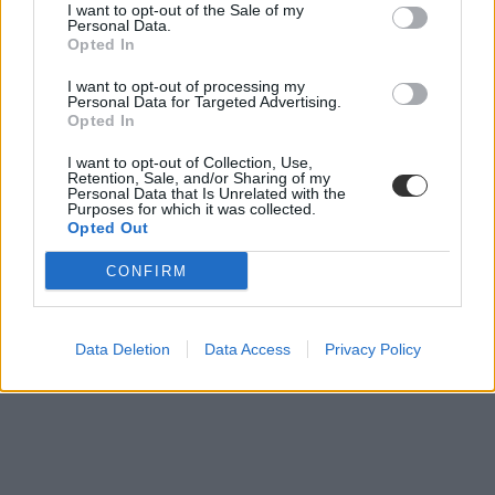
I want to opt-out of the Sale of my
Personal Data.
Opted In
I want to opt-out of processing my
Personal Data for Targeted Advertising.
Opted In
I want to opt-out of Collection, Use,
Retention, Sale, and/or Sharing of my
Personal Data that Is Unrelated with the
Ezekre az egyetemekre jelentkezett a legtöbb
Purposes for which it was collected.
versenyeredménnyel rendelkező diák
Opted Out
Máshogy alakulnak a részrangsorok, mint az összesített rangsor a
CONFIRM
HVG 2025-ös Diploma kiadványában.
Érettségi-felvételi
Székács Linda
Data Deletion
Data Access
Privacy Policy