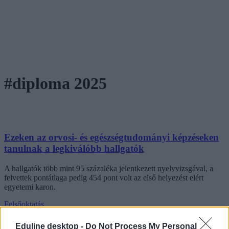
#diploma 2025
Ezeken az orvosi- és egészségtudományi képzéseken
tanulnak a legkiválóbb hallgatók
A hallgatók több mint 95 százaléka jelentkezett nyelvvizsgával, a
felvettek pontátlaga pedig 454 pont volt az első helyezést elért
egyetemi karon.
Felsőoktatás
Székács Linda
Eduline desktop -
Do Not Process My Personal